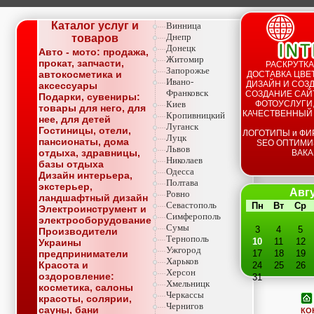
Каталог услуг и
Винница
Днепр
товаров
Донецк
Авто - мото: продажа,
Житомир
прокат, запчасти,
РАСКРУТКА
Запорожье
автокосметика и
ДОСТАВКА ЦВЕТ
Ивано-
ДИЗАЙН И СОЗД
аксессуары
Франковск
СОЗДАНИЕ САЙТ
Подарки, сувениры:
Киев
ФОТОУСЛУГИ,
товары для него, для
КАЧЕСТВЕННЫЙ
Кропивницкий
нее, для детей
Луганск
Гостиницы, отели,
ЛОГОТИПЫ и ФИ
Луцк
пансионаты, дома
SEO ОПТИМИ
Львов
отдыха, здравницы,
ВАКА
Николаев
базы отдыха
Одесса
Дизайн интерьера,
Полтава
экстерьер,
Авгу
Ровно
ландшафтный дизайн
Севастополь
Пн
Вт
Ср
Электроинструмент и
Симферополь
электрооборудование
Сумы
3
4
5
Производители
Тернополь
10
11
12
Украины
Ужгород
предприниматели
17
18
19
Харьков
Красота и
24
25
26
Херсон
оздоровление:
31
Хмельницк
косметика, салоны
Черкассы
красоты, солярии,
Чернигов
сауны, бани
КО