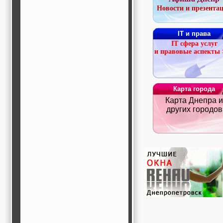
строительные и
Новости и презента
отделочные
материалы,
строительные
IT и права
машины и техника,
IT сфера услуг
все для
и правовые аспекты
коммуникаций
Туризм, отдых,
путешествия,
авиакомпании, ж/д
перевозки,
Карта города
пансионаты, отели,
Карта Днепра и
гостинницы
Трудоустройство,
других городов
кадровые агентства,
крюининг
Программирование
сайта