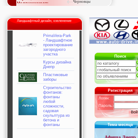
Черновцы
Недвижимость,
покупка, аренда,
продажа, съем
Окна, стекло,
Ландшафтный дизайн, озеленение
витражи, входные
группы, двери,
светопразрачные
PrimaVera-Park
фасады
- Ландшафтное
Образование и наука,
проектирование
курсы, обучение,
загородного
тренинги, семинары,
участка
Поиск
повышение
квалификации
Курсы дизайна
Днепр
Промышленное
оборудование:
Пластиковые
заводы, предприятия,
заборы
фабрики, легкая
промышленность,
Строительство
Регистрация
металлургия
фонтанов:
Развлечения и
фонтаны
Логин:
активный отдых:
любой
Пароль:
сложности,
спортклубы, фитнес,
садовая
бильярд, боулинг,
Вой
скульптура из
кино, спорттовары,
бетона и
экстим
фонтаны
Тема месяца
Строительство и
ремонт: проектные
работы,
Афиша Днепр