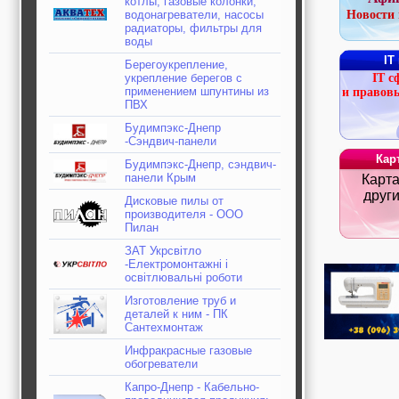
котлы, газовые колонки,
строительные и
водонагреватели, насосы
Новости 
отделочные
радиаторы, фильтры для
материалы,
воды
строительные
IT
Берегоукрепление,
машины и техника,
укрепление берегов с
IT с
все для
применением шпунтины из
и правов
коммуникаций
ПВХ
Туризм, отдых,
путешествия,
Будимпэкс-Днепр
авиакомпании, ж/д
-Сэндвич-панели
перевозки,
Кар
Будимпэкс-Днепр, сэндвич-
пансионаты, отели,
панели Крым
Карта
гостинницы
Трудоустройство,
други
Дисковые пилы от
кадровые агентства,
производителя - ООО
крюининг
Пилан
Программирование
сайта
ЗАТ Укрсвітло
-Електромонтажні і
освітлювальні роботи
Изготовление труб и
деталей к ним - ПК
Сантехмонтаж
Инфракрасные газовые
обогреватели
Капро-Днепр - Кабельно-