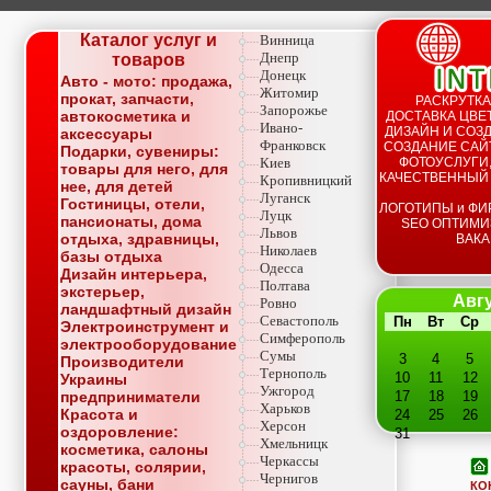
Каталог услуг и
Винница
Днепр
товаров
Донецк
Авто - мото: продажа,
Житомир
прокат, запчасти,
РАСКРУТКА
Запорожье
автокосметика и
ДОСТАВКА ЦВЕТ
Ивано-
ДИЗАЙН И СОЗД
аксессуары
Франковск
СОЗДАНИЕ САЙТ
Подарки, сувениры:
Киев
ФОТОУСЛУГИ,
товары для него, для
КАЧЕСТВЕННЫЙ
Кропивницкий
нее, для детей
Луганск
Гостиницы, отели,
ЛОГОТИПЫ и ФИ
Луцк
пансионаты, дома
SEO ОПТИМИ
Львов
отдыха, здравницы,
ВАКА
Николаев
базы отдыха
Одесса
Дизайн интерьера,
Полтава
экстерьер,
Авгу
Ровно
ландшафтный дизайн
Севастополь
Пн
Вт
Ср
Электроинструмент и
Симферополь
электрооборудование
Сумы
3
4
5
Производители
Тернополь
10
11
12
Украины
Ужгород
предприниматели
17
18
19
Харьков
Красота и
24
25
26
Херсон
оздоровление:
31
Хмельницк
косметика, салоны
Черкассы
красоты, солярии,
Чернигов
сауны, бани
КО