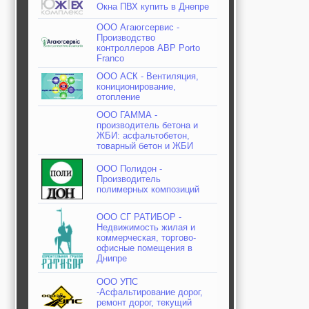
Окна ПВХ купить в Днепре
ООО Агаюгсервис -
Производство
контроллеров АВР Porto
Franco
ООО АСК - Вентиляция,
кониционирование,
отопление
ООО ГАММА -
производитель бетона и
ЖБИ: асфальтобетон,
товарный бетон и ЖБИ
ООО Полидон -
Производитель
полимерных композиций
ООО СГ РАТИБОР -
Недвижимость жилая и
коммерческая, торгово-
офисные помещения в
Днипре
ООО УПС
-Асфальтирование дорог,
ремонт дорог, текущий