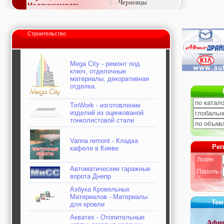
Черновцы
Недвижимость,
покупка, аренда,
продажа, съем
Окна, стекло,
Строительство
витражи, входные
группы, двери,
светопразрачные
фасады
Mega City - ремонт под
Образование и наука,
ключ, отделочные
курсы, обучение,
материалы, декоративная
тренинги, семинары,
отделка.
повышение
квалификации
TinWork - изготовление
Промышленное
изделий из оцинкованой
оборудование:
тонколистовой стали
заводы, предприятия,
фабрики, легкая
промышленность,
Vanna remont - Кладка
Рег
кафеля в Киеве
металлургия
Развлечения и
Логин:
активный отдых:
Автоматические гаражные
Пароль:
спортклубы, фитнес,
ворота Днепр
бильярд, боулинг,
кино, спорттовары,
Азбука Кровельных
экстим
Материалов - Материалы
Тем
для кровли
Строительство и
ремонт: проектные
Акватех - Отопительные
работы,
Афи