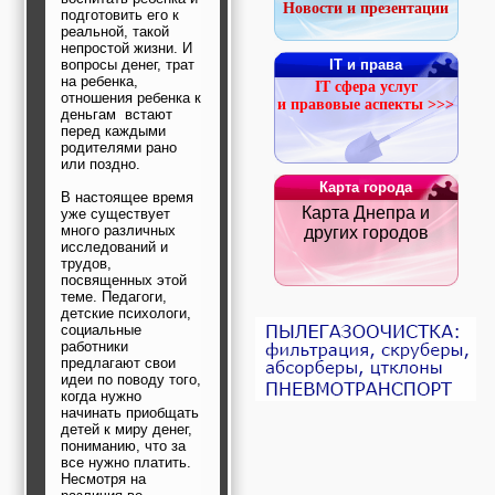
Новости и презентации
строительные и
подготовить его к
отделочные
реальной, такой
материалы,
непростой жизни. И
строительные
вопросы денег, трат
IT и права
на ребенка,
машины и техника,
IT сфера услуг
отношения ребенка к
все для
и правовые аспекты >>>
деньгам встают
коммуникаций
перед каждыми
Туризм, отдых,
родителями рано
путешествия,
или поздно.
авиакомпании, ж/д
перевозки,
Карта города
В настоящее время
пансионаты, отели,
Карта Днепра и
уже существует
гостинницы
много различных
других городов
Трудоустройство,
исследований и
кадровые агентства,
трудов,
крюининг
посвященных этой
Программирование
теме. Педагоги,
сайта
детские психологи,
социальные
работники
предлагают свои
идеи по поводу того,
когда нужно
начинать приобщать
детей к миру денег,
пониманию, что за
все нужно платить.
Несмотря на