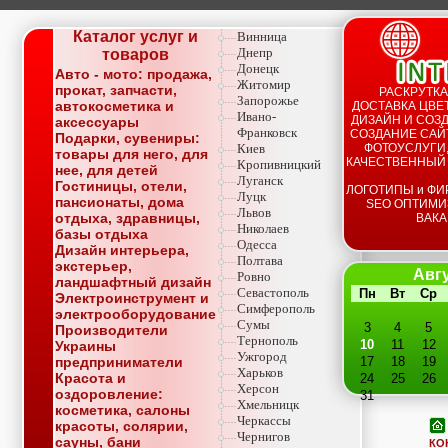
Каталог услуг и
Винница
Днепр
товаров
Донецк
Авто - мото: продажа,
Житомир
прокат, запчасти,
РАСКРУТКА
Запорожье
автокосметика и
ДОСТАВКА ЦВЕТ
Ивано-
ДИЗАЙН И СОЗД
аксессуары
Франковск
СОЗДАНИЕ САЙТ
Подарки, сувениры:
Киев
ФОТОУСЛУГИ,
товары для него, для
КАЧЕСТВЕННЫЙ
Кропивницкий
нее, для детей
Луганск
Гостиницы, отели,
ЛОГОТИПЫ и ФИ
Луцк
пансионаты, дома
SEO ОПТИМИ
Львов
отдыха, здравницы,
ВАКА
Николаев
базы отдыха
Одесса
Дизайн интерьера,
Полтава
экстерьер,
Авгу
Ровно
ландшафтный дизайн
Севастополь
Пн
Вт
Ср
Электроинструмент и
Симферополь
электрооборудование
Сумы
3
4
5
Производители
Тернополь
10
11
12
Украины
Ужгород
предприниматели
17
18
19
Харьков
Красота и
24
25
26
Херсон
оздоровление:
31
Хмельницк
косметика, салоны
Черкассы
красоты, солярии,
Чернигов
сауны, бани
КО