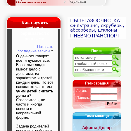
Черновцы
Недвижимость,
покупка, аренда,
продажа, съем
Окна, стекло,
витражи, входные
Как научить
группы, двери,
ребенка
светопразрачные
обращаться с
фасады
деньгами
Образование и наука,
курсы, обучение,
::
Показать
тренинги, семинары,
Поиск
последние записи
::
повышение
О деньгах говорят
квалификации
все и думают все.
Промышленное
Взрослые люди
оборудование:
имеют дело с
заводы, предприятия,
деньгами, их
фабрики, легкая
заработком и тратой
каждый день. Но вот
промышленность,
Регистрация
насколько часто мы
металлургия
Логин:
учим детей считать
Развлечения и
деньги
?
активный отдых:
Пароль:
Согласитесь, не
спортклубы, фитнес,
Войти
часто и иногда
бильярд, боулинг,
совсем в
кино, спорттовары,
неправильной
экстим
Тема месяца
форме.
Строительство и
ремонт: проектные
Задача родителей
Афиша Днепр
работы,
воспитать ребенка и