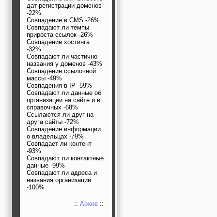
дат регистрации доменов
-22%
Совпадение в CMS -26%
Совпадают ли темпы
прироста ссылок -26%
Совпадение хостинга
-32%
Совпадают ли частично
названия у доменов -43%
Совпадение ссылочной
массы -49%
Совпадения в IP -59%
Совпадают ли данные об
организации на сайте и в
справочных -68%
Ссылаются ли друг на
друга сайты -72%
Совпадение информации
о владельцах -79%
Совпадает ли контент
-93%
Совпадают ли контактные
данные -99%
Совпадают ли адреса и
названия организации
-100%
::
Архив
::