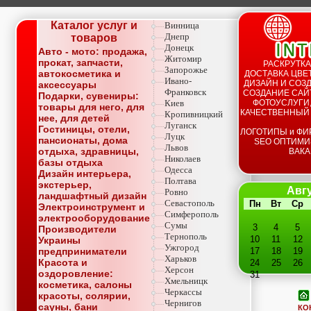
Каталог услуг и
Винница
Днепр
товаров
Донецк
Авто - мото: продажа,
Житомир
прокат, запчасти,
РАСКРУТКА
Запорожье
автокосметика и
ДОСТАВКА ЦВЕТ
Ивано-
ДИЗАЙН И СОЗД
аксессуары
Франковск
СОЗДАНИЕ САЙТ
Подарки, сувениры:
Киев
ФОТОУСЛУГИ,
товары для него, для
КАЧЕСТВЕННЫЙ
Кропивницкий
нее, для детей
Луганск
Гостиницы, отели,
ЛОГОТИПЫ и ФИ
Луцк
пансионаты, дома
SEO ОПТИМИ
Львов
отдыха, здравницы,
ВАКА
Николаев
базы отдыха
Одесса
Дизайн интерьера,
Полтава
экстерьер,
Авгу
Ровно
ландшафтный дизайн
Севастополь
Пн
Вт
Ср
Электроинструмент и
Симферополь
электрооборудование
Сумы
3
4
5
Производители
Тернополь
10
11
12
Украины
Ужгород
предприниматели
17
18
19
Харьков
Красота и
24
25
26
Херсон
оздоровление:
31
Хмельницк
косметика, салоны
Черкассы
красоты, солярии,
Чернигов
сауны, бани
КО