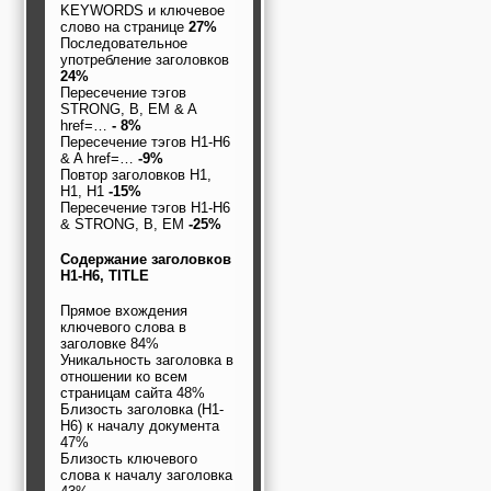
KEYWORDS и ключевое
слово на странице
27%
Последовательное
употребление заголовков
24%
Пересечение тэгов
STRONG, B, EM & A
href=…
- 8%
Пересечение тэгов H1-H6
& A href=…
-9%
Повтор заголовков H1,
H1, H1
-15%
Пересечение тэгов H1-H6
& STRONG, B, EM
-25%
Содержание заголовков
H1-H6, TITLE
Прямое вхождения
ключевого слова в
заголовке 84%
Уникальность заголовка в
отношении ко всем
страницам сайта 48%
Близость заголовка (H1-
H6) к началу документа
47%
Близость ключевого
слова к началу заголовка