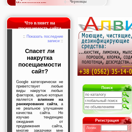
Черновцы
Недвижимость,
покупка, аренда,
продажа, съем
Окна, стекло,
витражи, входные
Что влияет на
группы, двери,
посещаемость сайта
светопразрачные
фасады
::
Показать последние
Образование и наука,
записи
::
курсы, обучение,
Спасет ли
тренинги, семинары,
повышение
накрутка
квалификации
посещаемости
Промышленное
оборудование:
сайт?
заводы, предприятия,
фабрики, легкая
Google категорически не
промышленность,
приветствует любые
металлургия
Поиск
виды накруток любых
Развлечения и
факторов, целью которых
активный отдых:
является
влияние на
спортклубы, фитнес,
ранжирование сайта
, а
бильярд, боулинг,
не реальное улучшение
кино, спорттовары,
качества сайта. Но
экстим
изучаю тенденцию
Регистрация
Строительство и
ожидания от
ремонт: проектные
продвижения сайта,
Логин:
работы,
многие заказчики мне