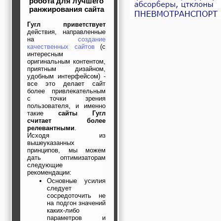
робота для лучшего
ранжирования сайта
Гугл приветствует
действия, направленные
на
создание
качественных сайтов
(с
интересным
оригинальным контентом,
приятным дизайном,
удобным интерфейсом) -
все это делает сайт
более привлекательным
с точки зрения
пользователя, и именно
такие
сайты Гугл
считает более
релевантными
.
Исходя из
вышеуказанных
принципов, мы можем
дать оптимизаторам
следующие
рекомендации:
Основные усилия
следует
сосредоточить не
на подгон значений
каких-либо
параметров и