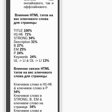
онлайнового, так и
оффлайнового.
Влияние HTML тэгов на
вес ключевого слова
для страницы
TITLE
100%
H1-H6
71%
STRONG
34%
Description
31%
B
27%
EM
25%
P
24%
Keywords
24%
UL -> LI & OL -> LI
13%
Влияние связок HTML
тэгов на вес ключевого
слова для страницы
Ключевое слово в H1-H6
& ключевое слово в P
54%
Ключевое слово в
STRONG, B, EM &
ключевое слово на
странице
34%
Ключевое слово в