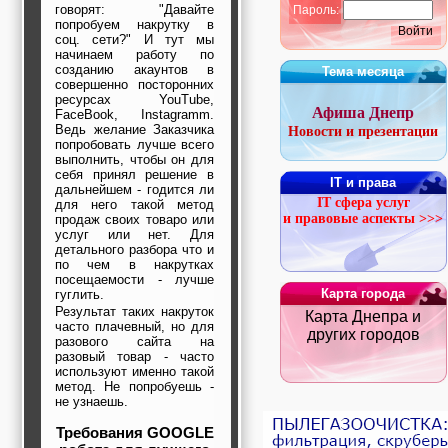
строительные и
говорят: "Давайте
Пароль:
попробуем накрутку в
отделочные
Войти
соц. сети?" И тут мы
материалы,
начинаем работу по
строительные
созданию акаунтов в
Тема месяца
машины и техника,
совершенно посторонних
все для
ресурсах YouTube,
коммуникаций
Афиша Днепр
FaceBook, Instagramm.
Туризм, отдых,
Ведь желание Заказчика
Новости и презентации
путешествия,
попробовать лучше всего
авиакомпании, ж/д
выполнить, чтобы он для
перевозки,
себя принял решение в
IT и права
пансионаты, отели,
дальнейшем - годится ли
гостинницы
IT сфера услуг
для него такой метод
Трудоустройство,
и правовые аспекты >>>
продаж своих товаро или
кадровые агентства,
услуг или нет. Для
крюининг
детального разбора что и
по чем в накрутках
Программирование
посещаемости - лучше
сайта
Карта города
гуглить.
Результат таких накруток
Карта Днепра и
часто плачевный, но для
других городов
разового сайта на
разовый товар - часто
используют именно такой
метод. Не попробуешь -
не узнаешь.
Требования GOOGLE