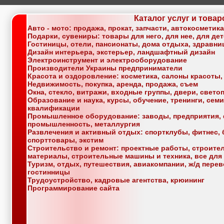
Каталог услуг и товар
Авто - мото: продажа, прокат, запчасти, автокосметик
Подарки, сувениры: товары для него, для нее, для де
Гостиницы, отели, пансионаты, дома отдыха, здравн
Дизайн интерьера, экстерьер, ландшафтный дизайн
Электроинструмент и электрооборудование
Производители Украины предприниматели
Красота и оздоровление: косметика, салоны красоты,
Недвижимость, покупка, аренда, продажа, съем
Окна, стекло, витражи, входные группы, двери, свет
Образование и наука, курсы, обучение, тренинги, се
квалификации
Промышленное оборудование: заводы, предприятия, 
промышленность, металлургия
Развлечения и активный отдых: спортклубы, фитнес, б
спорттовары, экстим
Строительство и ремонт: проектные работы, строите
материалы, строительные машины и техника, все для
Туризм, отдых, путешествия, авиакомпании, ж/д перев
гостинницы
Трудоустройство, кадровые агентства, крюининг
Программирование сайта