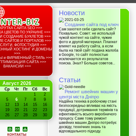
Новости
2021-03-25
Создание сайта под ключ
КРУТКА САЙТА SEO >>>
Сам захотел себе сделать сайт?
А ЦВЕТОВ ПО УКРАИНЕ >>>
Похвально. Совет: не используй
И СОЗДАНИЕ БУКЛЕТОВ >>>
чужой контент на сайте, чужие
Е САЙТОВ И ПОРТАЛОВ >>>
фото и другой материал. Плагиат
СЛУГИ, ФОТОСТУДИЯ >>>
влияет на работу сайта, а если
ЕННЫЙ ХОСТИНГ И ДОМЕНЫ
была на твой сайт подана жалоба
>>>
в Google, то сайт полностью
Ы и ФИРМЕННЫЙ СТИЛЬ >>>
исключается из результатов
ПТИМИЗАЦИЯ САЙТА >>>
поиска. Знал? Больше советов...
ВАКАНСИИ >>>
Статьи
Август 2026
Gold-needle
Ср
Чт
Пт
Сб
Вс
Ремонт швейних машин у
1
2
центрі міста Дніпро
5
6
7
8
9
Надійна техніка в робочому стані
12
13
14
15
16
безпосередньо впливає на якість
19
20
21
22
23
продукції, дотримання термінів та
ефективність всього виробничого
26
27
28
29
30
процесу. Саме тому ремонт
швейних машин Дніпро потребує
досвіду, технічних знань та
відповідального підходу.
КОНТАКТЫ