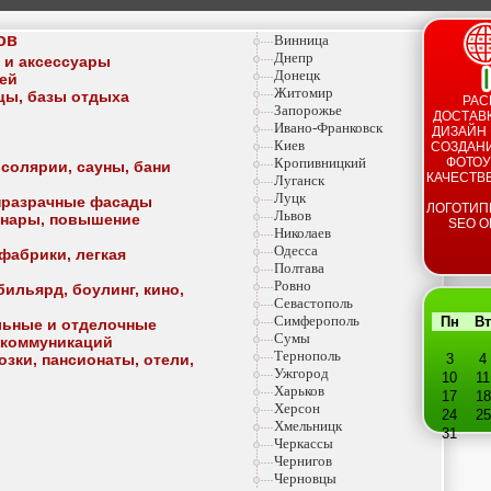
ов
Винница
Днепр
а и аксессуары
Донецк
тей
Житомир
ицы, базы отдыха
РАС
Запорожье
ДОСТАВК
Ивано-Франковск
ДИЗАЙН 
Киев
СОЗДАНИ
Кропивницкий
ФОТОУ
 солярии, сауны, бани
КАЧЕСТВ
Луганск
Луцк
опразрачные фасады
ЛОГОТИП
Львов
минары, повышение
SEO О
Николаев
Одесса
фабрики, легкая
Полтава
Ровно
ильярд, боулинг, кино,
Севастополь
Симферополь
Пн
Вт
льные и отделочные
Сумы
 коммуникаций
Тернополь
озки, пансионаты, отели,
3
4
Ужгород
10
11
Харьков
17
18
Херсон
24
25
Хмельницк
31
Черкассы
Чернигов
Черновцы