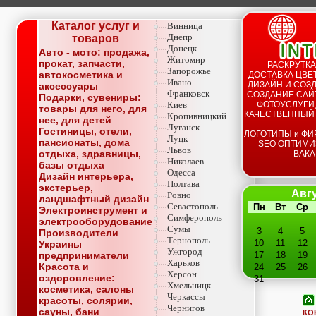
Каталог услуг и
Винница
Днепр
товаров
Донецк
Авто - мото: продажа,
Житомир
прокат, запчасти,
РАСКРУТКА
Запорожье
автокосметика и
ДОСТАВКА ЦВЕТ
Ивано-
ДИЗАЙН И СОЗД
аксессуары
Франковск
СОЗДАНИЕ САЙТ
Подарки, сувениры:
Киев
ФОТОУСЛУГИ,
товары для него, для
КАЧЕСТВЕННЫЙ
Кропивницкий
нее, для детей
Луганск
Гостиницы, отели,
ЛОГОТИПЫ и ФИ
Луцк
пансионаты, дома
SEO ОПТИМИ
Львов
отдыха, здравницы,
ВАКА
Николаев
базы отдыха
Одесса
Дизайн интерьера,
Полтава
экстерьер,
Авгу
Ровно
ландшафтный дизайн
Севастополь
Пн
Вт
Ср
Электроинструмент и
Симферополь
электрооборудование
Сумы
3
4
5
Производители
Тернополь
10
11
12
Украины
Ужгород
предприниматели
17
18
19
Харьков
Красота и
24
25
26
Херсон
оздоровление:
31
Хмельницк
косметика, салоны
Черкассы
красоты, солярии,
Чернигов
сауны, бани
КО