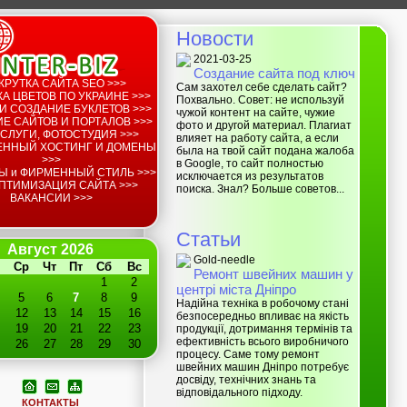
Новости
2021-03-25
Создание сайта под ключ
КРУТКА САЙТА SEO >>>
Сам захотел себе сделать сайт?
А ЦВЕТОВ ПО УКРАИНЕ >>>
Похвально. Совет: не используй
И СОЗДАНИЕ БУКЛЕТОВ >>>
чужой контент на сайте, чужие
Е САЙТОВ И ПОРТАЛОВ >>>
фото и другой материал. Плагиат
СЛУГИ, ФОТОСТУДИЯ >>>
влияет на работу сайта, а если
ЕННЫЙ ХОСТИНГ И ДОМЕНЫ
была на твой сайт подана жалоба
>>>
в Google, то сайт полностью
Ы и ФИРМЕННЫЙ СТИЛЬ >>>
исключается из результатов
ПТИМИЗАЦИЯ САЙТА >>>
поиска. Знал? Больше советов...
ВАКАНСИИ >>>
Статьи
Август 2026
Gold-needle
Ср
Чт
Пт
Сб
Вс
Ремонт швейних машин у
1
2
центрі міста Дніпро
5
6
7
8
9
Надійна техніка в робочому стані
12
13
14
15
16
безпосередньо впливає на якість
19
20
21
22
23
продукції, дотримання термінів та
ефективність всього виробничого
26
27
28
29
30
процесу. Саме тому ремонт
швейних машин Дніпро потребує
досвіду, технічних знань та
відповідального підходу.
КОНТАКТЫ