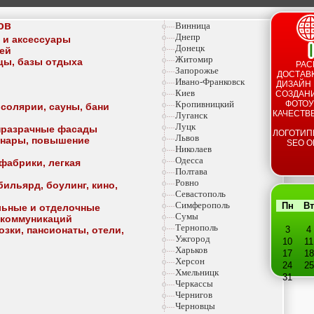
ов
Винница
Днепр
а и аксессуары
Донецк
тей
Житомир
ицы, базы отдыха
РАС
Запорожье
ДОСТАВК
Ивано-Франковск
ДИЗАЙН 
Киев
СОЗДАНИ
Кропивницкий
ФОТОУ
 солярии, сауны, бани
КАЧЕСТВ
Луганск
Луцк
опразрачные фасады
ЛОГОТИП
Львов
минары, повышение
SEO О
Николаев
Одесса
фабрики, легкая
Полтава
Ровно
ильярд, боулинг, кино,
Севастополь
Симферополь
Пн
Вт
льные и отделочные
Сумы
 коммуникаций
Тернополь
озки, пансионаты, отели,
3
4
Ужгород
10
11
Харьков
17
18
Херсон
24
25
Хмельницк
31
Черкассы
Чернигов
Черновцы