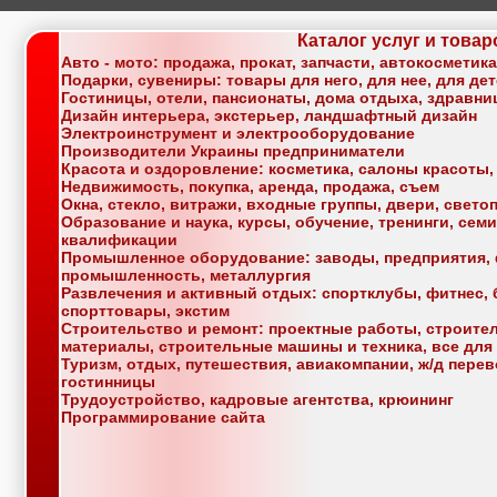
Каталог услуг и товар
Авто - мото: продажа, прокат, запчасти, автокосметик
Подарки, сувениры: товары для него, для нее, для де
Гостиницы, отели, пансионаты, дома отдыха, здравн
Дизайн интерьера, экстерьер, ландшафтный дизайн
Электроинструмент и электрооборудование
Производители Украины предприниматели
Красота и оздоровление: косметика, салоны красоты,
Недвижимость, покупка, аренда, продажа, съем
Окна, стекло, витражи, входные группы, двери, свет
Образование и наука, курсы, обучение, тренинги, се
квалификации
Промышленное оборудование: заводы, предприятия, 
промышленность, металлургия
Развлечения и активный отдых: спортклубы, фитнес, б
спорттовары, экстим
Строительство и ремонт: проектные работы, строите
материалы, строительные машины и техника, все для
Туризм, отдых, путешествия, авиакомпании, ж/д перев
гостинницы
Трудоустройство, кадровые агентства, крюининг
Программирование сайта