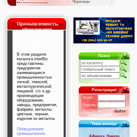
Черновцы
Недвижимость,
покупка, аренда,
продажа, съем
Окна, стекло,
витражи, входные
Промышленность,
группы, двери,
оборудование,
светопразрачные
заводы,
фасады
предприятия,
Образование и наука,
фабрики
курсы, обучение,
тренинги, семинары,
В этом разделе
Поиск
повышение
каталога InterBiz
квалификации
представлены
Промышленное
предприятия
оборудование:
занимающиеся
заводы, предприятия,
промышленностью
фабрики, легкая
легкой, тяжелой,
промышленность,
металлургической,
Регистрация
пищевой, с/х и др.
металлургия
производящие
Развлечения и
Логин:
оборудование,
активный отдых:
заводы, предприятия,
Пароль:
спортклубы, фитнес,
фабрики, металлы
бильярд, боулинг,
Войти
цветные, черные,
кино, спорттовары,
изделия из металла.
экстим
Тема месяца
Строительство и
Оборудование
ремонт: проектные
промышленное,
работы,
Афиша Днепр