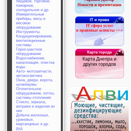
пищевое, торговое,
строительные и
Новости и презентации
пожарное,
отделочные
холодильное и др.
материалы,
Измерительные
строительные
приборы, весы и
IT и права
машины и техника,
весовое
IT сфера услуг
все для
оборудование
и правовые аспекты >>>
коммуникаций
Инструменты
Туризм, отдых,
Кондиционирование,
путешествия,
вентиляционные
системы
авиакомпании, ж/д
Горно-шахтное
перевозки,
Карта города
оборудование
пансионаты, отели,
Водоснабжение,
Карта Днепра и
гостинницы
канализация, очистка
Трудоустройство,
других городов
воды
кадровые агентства,
Авто- мотозапчасти,
крюининг
автокосметика
Программирование
Окна, двери, ворота,
сайта
шлакбаумы
Отопительное
оборудование, котлы,
системы отопления
Стекло, зеркала,
витражи и изделия из
них
Добыча железных,
урановых,
марганцевых и др.
руд