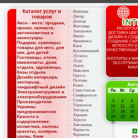
Каталог услуг и
Винница
Днепр
товаров
Донецк
Авто - мото: продажа,
Житомир
прокат, запчасти,
РАСКРУТКА
Запорожье
автокосметика и
ДОСТАВКА ЦВЕТ
Ивано-
ДИЗАЙН И СОЗД
аксессуары
Франковск
СОЗДАНИЕ САЙТ
Подарки, сувениры:
Киев
ФОТОУСЛУГИ,
товары для него, для
КАЧЕСТВЕННЫЙ
Кропивницкий
нее, для детей
Луганск
Гостиницы, отели,
ЛОГОТИПЫ и ФИ
Луцк
пансионаты, дома
SEO ОПТИМИ
Львов
отдыха, здравницы,
ВАКА
Николаев
базы отдыха
Одесса
Дизайн интерьера,
Полтава
экстерьер,
Авгу
Ровно
ландшафтный дизайн
Севастополь
Пн
Вт
Ср
Электроинструмент и
Симферополь
электрооборудование
Сумы
3
4
5
Производители
Тернополь
10
11
12
Украины
Ужгород
предприниматели
17
18
19
Харьков
Красота и
24
25
26
Херсон
оздоровление:
31
Хмельницк
косметика, салоны
Черкассы
красоты, солярии,
Чернигов
сауны, бани
КО