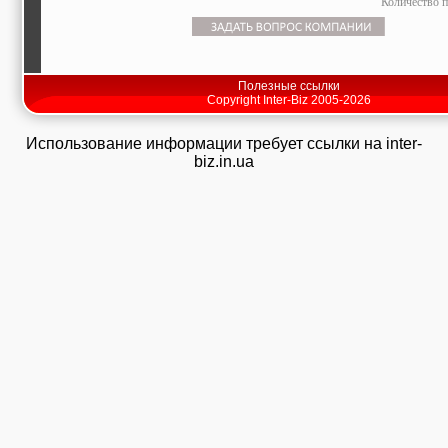
Количество п
Полезные ссылки
Copyright Inter-Biz 2005-2026
Использование информации требует ссылки на inter-
biz.in.ua