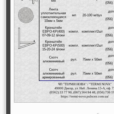
М8
строительные и
(056)
отделочные
Лента
материалы,
дог
уплотнительная
строительные
мп
20-100 м/бух
самоклеющаяся
машины и техника,
(056)
10мм х 5мм
все для
коммуникаций
Кронштейн
дог
Туризм, отдых,
ЕВРО-КР(400)
компл.
комплект/2шт
путешествия,
07-09-12 блоки
(056)
авиакомпании, ж/д
Кронштейн
дог
перевозки,
ЕВРО-КР(500)
компл.
комплект/2шт
пансионаты, отели,
15-20-24 блоки
(056)
гостинницы
Трудоустройство,
дог
Скотч
рул.
75мм х 50мп
кадровые агентства,
алюминиевый
(056)
крюининг
Программирование
Скотч
дог
сайта
алюминиевый
рул.
75мм х 50мп
армированный
(056)
ЧП "ТЕРМИ НОВА" / "TERMI NOVA"
49000 Днепр, ул. Наб. Ленина 15-А, оф. 7
(0562) 33 77 90, (067) 564 94 48, (056) 736 1
https://termi-nova.pulscen.com.ua/