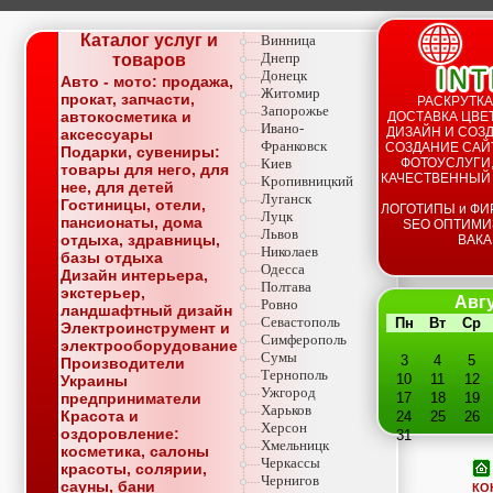
Каталог услуг и
Винница
Днепр
товаров
Донецк
Авто - мото: продажа,
Житомир
прокат, запчасти,
РАСКРУТКА
Запорожье
автокосметика и
ДОСТАВКА ЦВЕТ
Ивано-
ДИЗАЙН И СОЗД
аксессуары
Франковск
СОЗДАНИЕ САЙТ
Подарки, сувениры:
Киев
ФОТОУСЛУГИ,
товары для него, для
КАЧЕСТВЕННЫЙ
Кропивницкий
нее, для детей
Луганск
Гостиницы, отели,
ЛОГОТИПЫ и ФИ
Луцк
пансионаты, дома
SEO ОПТИМИ
Львов
отдыха, здравницы,
ВАКА
Николаев
базы отдыха
Одесса
Дизайн интерьера,
Полтава
экстерьер,
Авгу
Ровно
ландшафтный дизайн
Севастополь
Пн
Вт
Ср
Электроинструмент и
Симферополь
электрооборудование
Сумы
3
4
5
Производители
Тернополь
10
11
12
Украины
Ужгород
предприниматели
17
18
19
Харьков
Красота и
24
25
26
Херсон
оздоровление:
31
Хмельницк
косметика, салоны
Черкассы
красоты, солярии,
Чернигов
сауны, бани
КО