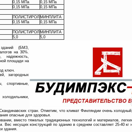
0,15 МПа
0,15 МПа
0,15 МПа
0,15 МПа
ПОЛИСТИРОЛ
МИНПЛИТА
0,15 МПа
0,15 МПа
ПОЛИСТИРОЛ
МИНПЛИТА
5,0
5,0
 зданий (БМЗ,
алогов на 30%.
, надежность,
ной площади на
од ключ.
ей, загородных
, спортивные,
олодильники,
кандинавских стран. Отметим, что климат Финляндии очень холодный,
ания опасные для здоровья.
вании, вместо тяжелых традиционных технологий и материалов, легки
. Вес несущих конструкций по зданию в среднем составляет 25-40 кг 
и здания.