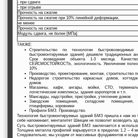
- при сдвиге
- при отрыве
Прочность на сжатие
Прочность на сжатие при 10% линейной деформации,
не менее
Прочность на сжатие
Модуль сдвига, не более [МПа]
ТАКЖЕ:
Строительство по технологии быстровозводимых
быстромонтируемые здания) дешевле традиционных ан
Срок возведения объекта 1-3 месяца. Качество
СЕЙСМОСТОЙКОСТЬ, экологичность. Увеличение полез
10% .
Производство, проектирование, монтаж, строительство п
Недорогое строительство каркасных домов, коттедж
домов.
Магазины, кафе, ангары, мойки, СТО, терминалы
логистические комплексы, здания аэропортов и т.п.
Мансарды, надстройки, пристройки, утепление домов
Заводские помещения, складские помещения, х
птицефермы, коровники
Профили БМЗ. Производство.
Технология быстромонтируемых зданий БМЗ пришла к нам из С
себе напоминает, менталитет Швеции не позволит возводить зд
Суть быстромонтируемых зданий БМЗ заключается в использо
Толщина металла профилей варьируется в пределах 1.2 – 4 мм
Следовательно, мы уходим от массивных фундаментов и осадк