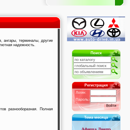
, ангары, терминалы, другие
лютная надежность.
Поиск
Регистрация
Логин:
Пароль:
Войти
тов разнооборазная. Полная
Тема месяца
Афиша Днепр