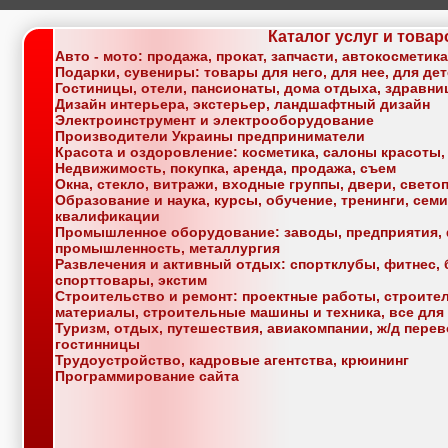
Каталог услуг и товар
Авто - мото: продажа, прокат, запчасти, автокосметик
Подарки, сувениры: товары для него, для нее, для де
Гостиницы, отели, пансионаты, дома отдыха, здравн
Дизайн интерьера, экстерьер, ландшафтный дизайн
Электроинструмент и электрооборудование
Производители Украины предприниматели
Красота и оздоровление: косметика, салоны красоты,
Недвижимость, покупка, аренда, продажа, съем
Окна, стекло, витражи, входные группы, двери, свет
Образование и наука, курсы, обучение, тренинги, се
квалификации
Промышленное оборудование: заводы, предприятия, 
промышленность, металлургия
Развлечения и активный отдых: спортклубы, фитнес, б
спорттовары, экстим
Строительство и ремонт: проектные работы, строите
материалы, строительные машины и техника, все для
Туризм, отдых, путешествия, авиакомпании, ж/д перев
гостинницы
Трудоустройство, кадровые агентства, крюининг
Программирование сайта