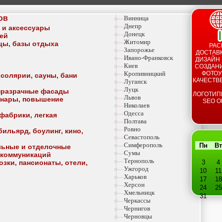
ов
Винница
Днепр
а и аксессуары
Донецк
тей
Житомир
ицы, базы отдыха
РАС
Запорожье
ДОСТАВК
Ивано-Франковск
ДИЗАЙН 
Киев
СОЗДАНИ
Кропивницкий
ФОТОУ
 солярии, сауны, бани
КАЧЕСТВ
Луганск
Луцк
опразрачные фасады
ЛОГОТИП
Львов
минары, повышение
SEO О
Николаев
Одесса
фабрики, легкая
Полтава
Ровно
ильярд, боулинг, кино,
Севастополь
Симферополь
Пн
Вт
льные и отделочные
Сумы
 коммуникаций
Тернополь
озки, пансионаты, отели,
3
4
Ужгород
10
11
Харьков
17
18
Херсон
24
25
Хмельницк
31
Черкассы
Чернигов
Черновцы