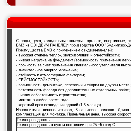
Склады, цеха, холодильные камеры, торговые, спортивные, л
БМЗ из СЭНДВИЧ ПАНЕЛЕЙ производства ООО "Будимпэкс-Днепр
Преимущества БМЗ с применением сэндвич-панелей:
- высокая степень тепло-, звукоизоляции и огнестойкости;
- низкая нагрузка на фундамент (возможность применения легк
- прочность за счет применения специального утеплителя высо
- значительное энергосбережение;
- стойкость к атмосферным факторам;
- СЕЙСМОСТОЙКОСТЬ;
- возможность демонтажа, перевозки и сборки на другом месте;
- эстетичность фасада без дополнительных отделочных работ;
- низкая себестоимость строительства;
- монтаж в любое время года;
- короткий срок возведения зданий (1-3 месяца).
Наполнители: пенополистирол, базальтовое волокно. Длина
комплектация для монтажа. Приемлемая цена, высокая скорост
Теплопроводность
Теплопроводность в сухом состоянии при 25 ±5 град.С