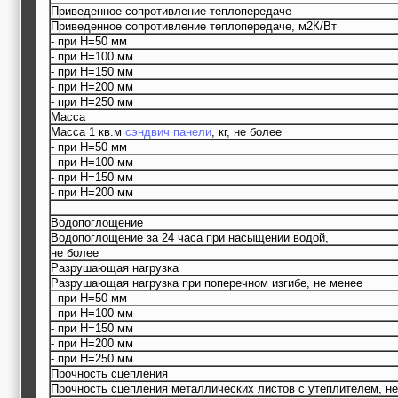
Приведенное сопротивление теплопередаче
Приведенное сопротивление теплопередаче, м2К/Вт
- при Н=50 мм
- при Н=100 мм
- при Н=150 мм
- при Н=200 мм
- при Н=250 мм
Масса
Масса 1 кв.м
сэндвич панели
, кг, не более
- при Н=50 мм
- при Н=100 мм
- при Н=150 мм
- при Н=200 мм
Водопоглощение
Водопоглощение за 24 часа при насыщении водой,
не более
Разрушающая нагрузка
Разрушающая нагрузка при поперечном изгибе, не менее
- при Н=50 мм
- при Н=100 мм
- при Н=150 мм
- при Н=200 мм
- при Н=250 мм
Прочность сцепления
Прочность сцепления металлических листов с утеплителем, н