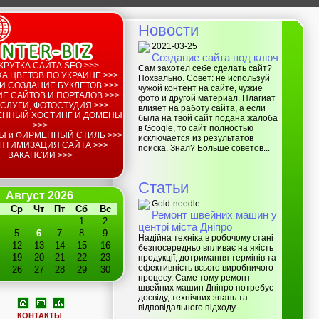
Новости
2021-03-25
Создание сайта под ключ
КРУТКА САЙТА SEO >>>
Сам захотел себе сделать сайт?
А ЦВЕТОВ ПО УКРАИНЕ >>>
Похвально. Совет: не используй
И СОЗДАНИЕ БУКЛЕТОВ >>>
чужой контент на сайте, чужие
Е САЙТОВ И ПОРТАЛОВ >>>
фото и другой материал. Плагиат
СЛУГИ, ФОТОСТУДИЯ >>>
влияет на работу сайта, а если
ЕННЫЙ ХОСТИНГ И ДОМЕНЫ
была на твой сайт подана жалоба
>>>
в Google, то сайт полностью
Ы и ФИРМЕННЫЙ СТИЛЬ >>>
исключается из результатов
ПТИМИЗАЦИЯ САЙТА >>>
поиска. Знал? Больше советов...
ВАКАНСИИ >>>
Статьи
Август 2026
Gold-needle
Ср
Чт
Пт
Сб
Вс
Ремонт швейних машин у
1
2
центрі міста Дніпро
5
6
7
8
9
Надійна техніка в робочому стані
12
13
14
15
16
безпосередньо впливає на якість
19
20
21
22
23
продукції, дотримання термінів та
ефективність всього виробничого
26
27
28
29
30
процесу. Саме тому ремонт
швейних машин Дніпро потребує
досвіду, технічних знань та
відповідального підходу.
КОНТАКТЫ