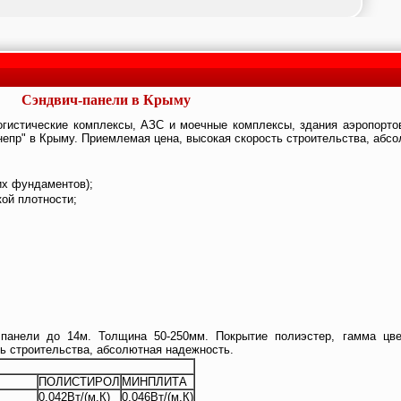
Сэндвич-панели в Крыму
огистические комплексы, АЗС и моечные комплексы, здания аэропортов
" в Крыму. Приемлемая цена, высокая скорость строительства, абсо
их фундаментов);
кой плотности;
 панели до 14м. Толщина 50-250мм. Покрытие полиэстер, гамма цве
ь строительства, абсолютная надежность.
ПОЛИСТИРОЛ
МИНПЛИТА
0,042Вт/(м.К)
0,046Вт/(м.К)