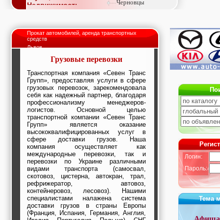
Черновцы
Недвижимость,
покупка, аренда,
продажа, съем
Окна, стекло,
Прокат автомобилей, аренда транспортных
витражи, входные
средств
группы, двери,
Львов
светопразрачные
Грузовые перевозки
фасады
Образование и наука,
Транспортная компания «Севен Транс
курсы, обучение,
Групп», предоставляя услуги в сфере
тренинги, семинары,
грузовых перевозок, зарекомендовала
По
повышение
себя как надежный партнер, благодаря
квалификации
профессионализму менеджеров-
Промышленное
логистов. Основной целью
оборудование:
транспортной компании «Севен Транс
заводы, предприятия,
Групп» является оказание
фабрики, легкая
высококвалифицированных услуг в
промышленность,
сфере доставки грузов. Наша
Регис
металлургия
компания осуществляет как
международные перевозки, так и
Развлечения и
Логин:
перевозки по Украине различными
активный отдых:
видами транспорта (самосвал,
Пароль:
спортклубы, фитнес,
скотовоз, цистерна, автокран, трал,
бильярд, боулинг,
рефрижератор, автовоз,
кино, спорттовары,
контейнеровоз, лесовоз). Нашими
экстим
специалистами налажена система
Тема 
Строительство и
доставки грузов в страны Европы
ремонт: проектные
(Франция, Испания, Германия, Англия,
работы,
Афиша