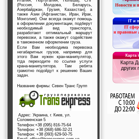
Италия, Португалия, Польша), СНГ
строительные и
(Россия, Молдова, Беларусь,
Новости и 
отделочные
Азербайджан, Грузия, Казахстан), а
материалы,
также Азии (Афганистан, Иран, Ирак,
строительные
Монголия). Они всегда окажут помощь
IT и 
машины и техника,
в оформлении документации, подберут
IT сфер
все для
необходимый вид транспорта,
и правовые 
разработают оптимальный маршрут
коммуникаций
перевозки, а также окажут содействие
Туризм, отдых,
в таможенном оформлении груза.
путешествия,
Если Вам необходима перевозка
авиакомпании, ж/д
негабаритных грузов, например для
перевозки,
Карта 
этого Вам нужен кран-манипулятор,
пансионаты, отели,
тгда переходите по ссылке услуги
Карта Д
гостинницы
крана-манипулятора. Там ребята
Трудоустройство,
других 
грамотно подойдут к решению Ваших
кадровые агентства,
задач.
крюининг
Программирование
Название фирмы: Севен Транс Групп
сайта
Адрес: Украина, г. Киев, ул.
Соломенская 5
Телефон:+38 (095) 816-75-64
Телефон: +38 (068) 686-32-21
Телефон: +38 (093) 629-50-75
Email: office@transexpres.com.ua