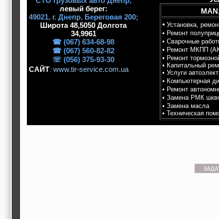
СТО грузовых авто Днепр,
строительные и
левый берег:
MAN,
отделочные
49021, г. Днeпp, Береговая 200;
материалы,
•
Широта 48,5050 Долгота
Установка, ремо
строительные
34,9961
• Ремонт полуприц
машины и техника,
☎ (067) 634-68-98
• Сварочные работ
все для
• Ремонт МКПП (А
☎ (067) 560-82-82
коммуникаций
• Ремонт тормозно
☏ (056) 375-93-30
Туризм, отдых,
• Капитальный рем
путешествия,
САЙТ
www.tir-service.com.ua
:
• Услуги автоэлект
авиакомпании, ж/д
• Компьютерная ди
перевозки,
• Ремонт автономн
пансионаты, отели,
• Замена РМК шкв
гостинницы
• Замена масла
Трудоустройство,
• Техническая пом
кадровые агентства,
крюининг
Программирование
сайта