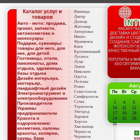
Каталог услуг и
Винница
Днепр
товаров
Донецк
Авто - мото: продажа,
Житомир
прокат, запчасти,
РАСКРУТКА
Запорожье
автокосметика и
ДОСТАВКА ЦВЕТ
Ивано-
ДИЗАЙН И СОЗД
аксессуары
Франковск
СОЗДАНИЕ САЙТ
Подарки, сувениры:
Киев
ФОТОУСЛУГИ,
товары для него, для
КАЧЕСТВЕННЫЙ
Кропивницкий
нее, для детей
Луганск
Гостиницы, отели,
ЛОГОТИПЫ и ФИ
Луцк
пансионаты, дома
SEO ОПТИМИ
Львов
отдыха, здравницы,
ВАКА
Николаев
базы отдыха
Одесса
Дизайн интерьера,
Полтава
экстерьер,
Авгу
Ровно
ландшафтный дизайн
Севастополь
Пн
Вт
Ср
Электроинструмент и
Симферополь
электрооборудование
Сумы
3
4
5
Производители
Тернополь
10
11
12
Украины
Ужгород
предприниматели
17
18
19
Харьков
Красота и
24
25
26
Херсон
оздоровление:
31
Хмельницк
косметика, салоны
Черкассы
красоты, солярии,
Чернигов
сауны, бани
КО