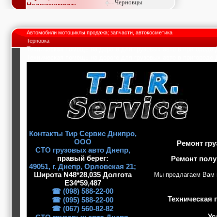
Черновцы
Недвижимость,
покупка, аренда,
продажа, съем
Окна, стекло,
Автомобили мотоциклы продажа; запчасти, автокосметика
витражи, входные
Терновка
группы, двери,
Техническая помощь на дороге для грузовых авто в пригороде
светопразрачные
Техническая помощь на дороге для грузовых авто в пригороде
фасады
Образование и наука,
курсы, обучение,
тренинги, семинары,
повышение
квалификации
Промышленное
оборудование:
заводы, предприятия,
фабрики, легкая
Контакты Тир Сервис Днипро,
промышленность,
ООО
Ремонт гру
металлургия
СТО грузовых авто Днепр,
Развлечения и
правый берег:
Ремонт полу
активный отдых:
49051, г. Днeпp, Орловская 21;
спортклубы, фитнес,
Широта N48*28,035 Долгота
Мы предлагаем Вам 
бильярд, боулинг,
E34*59,487
кино, спорттовары,
экстим
☎ (098) 588-22-00
Строительство и
Техническая 
☎ (095) 588-22-00
ремонт: проектные
☎ (067) 560-82-82
работы,
Ус