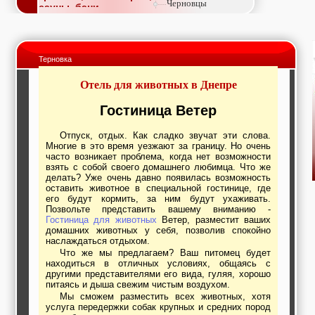
Черновцы
сауны, бани
Недвижимость,
покупка, аренда,
продажа, съем
Окна, стекло,
Терновка
витражи, входные
группы, двери,
Отель для животных в Днепре
светопразрачные
фасады
Образование и наука,
Гостиница Ветер
курсы, обучение,
тренинги, семинары,
Отпуск, отдых. Как сладко звучат эти слова.
повышение
Многие в это время уезжают за границу. Но очень
квалификации
часто возникает проблема, когда нет возможности
Промышленное
взять с собой своего домашнего любимца. Что же
оборудование:
делать? Уже очень давно появилась возможность
заводы, предприятия,
оставить животное в специальной гостинице, где
фабрики, легкая
его будут кормить, за ним будут ухаживать.
промышленность,
Позвольте представить вашему вниманию -
Гостиница для животных
Ветер, разместит ваших
металлургия
домашних животных у себя, позволив спокойно
Развлечения и
наслаждаться отдыхом.
активный отдых:
Что же мы предлагаем? Ваш питомец будет
спортклубы, фитнес,
находиться в отличных условиях, общаясь с
бильярд, боулинг,
другими представителями его вида, гуляя, хорошо
кино, спорттовары,
питаясь и дыша свежим чистым воздухом.
экстим
Мы сможем разместить всех животных, хотя
Строительство и
услуга передержки собак крупных и средних пород
ремонт: проектные