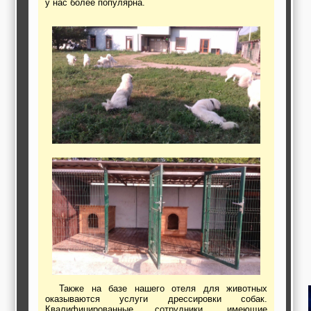
у нас более популярна.
работы,
строительные и
отделочные
материалы,
строительные
машины и техника,
все для
коммуникаций
Туризм, отдых,
путешествия,
авиакомпании, ж/д
перевозки,
пансионаты, отели,
гостинницы
Трудоустройство,
кадровые агентства,
крюининг
Программирование
сайта
Также на базе нашего отеля для животных
оказываются услуги дрессировки собак.
Квалифицированные сотрудники, имеющие