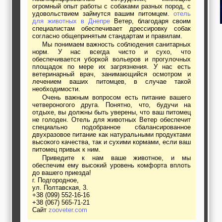
огромный опыт работы с собаками разных пород, с
удовольствием займутся вашим питомцем.
отель
для животных в Днепре
Ветер, благодаря своим
специалистам обеспечивает дрессировку собак
согласно общепринятым стандартам и правилам.
Мы понимаем важность соблюдения санитарных
норм. У нас всегда чисто и сухо, что
обеспечивается уборкой вольеров и прогулочных
площадок по мере их загрязнения. У нас есть
ветеринарный врач, занимающийся осмотром и
лечением ваших питомцев, в случае такой
необходимости.
Очень важным вопросом есть питание вашего
четвероногого друга. Понятно, что, будучи на
отдыхе, вы должны быть уверены, что ваш питомец
не голоден. Отель для животных Ветер обеспечит
специально подобранное сбалансированное
двухразовое питание как натуральными продуктами
высокого качества, так и сухими кормами, если ваш
питомец привык к ним.
Приведите к нам ваше животное, и мы
обеспечим ему высокий уровень комфорта вплоть
до вашего приезда!
г. Подгородное,
ул. Полтавская, 3.
+38 (099) 552-16-16
+38 (067) 565-71-21
Сайт
zooveter.com