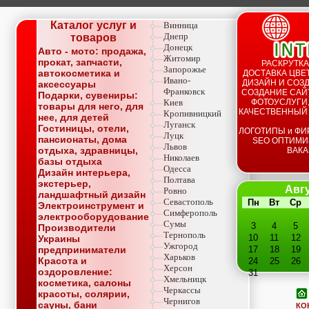
Каталог услуг и
Винница
Днепр
товаров
Донецк
Авто - мото: продажа,
Житомир
прокат, запчасти,
РАСКРУТКА
Запорожье
автокосметика и
ДОСТАВКА ЦВЕТ
Ивано-
ДИЗАЙН И СОЗД
аксессуары
Франковск
СОЗДАНИЕ САЙТ
Подарки, сувениры:
Киев
ФОТОУСЛУГИ,
товары для него, для
КАЧЕСТВЕННЫЙ
Кропивницкий
нее, для детей
Луганск
Гостиницы, отели,
ЛОГОТИПЫ и ФИ
Луцк
пансионаты, дома
SEO ОПТИМИ
Львов
отдыха, здравницы,
ВАКА
Николаев
базы отдыха
Одесса
Дизайн интерьера,
Полтава
экстерьер,
Авгу
Ровно
ландшафтный дизайн
Севастополь
Пн
Вт
Ср
Электроинструмент и
Симферополь
электрооборудование
Сумы
3
4
5
Производители
Тернополь
10
11
12
Украины
Ужгород
предприниматели
17
18
19
Харьков
Красота и
24
25
26
Херсон
оздоровление:
31
Хмельницк
косметика, салоны
Черкассы
красоты, солярии,
Чернигов
сауны, бани
КО