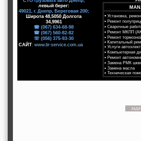
СТО грузовых авто Днепр,
строительные и
левый берег:
MAN,
отделочные
49021, г. Днeпp, Береговая 200;
материалы,
•
Широта 48,5050 Долгота
Установка, ремо
строительные
34,9961
• Ремонт полуприц
машины и техника,
☎ (067) 634-68-98
• Сварочные работ
все для
• Ремонт МКПП (А
☎ (067) 560-82-82
коммуникаций
• Ремонт тормозно
☏ (056) 375-93-30
Туризм, отдых,
• Капитальный рем
путешествия,
САЙТ
www.tir-service.com.ua
:
• Услуги автоэлект
авиакомпании, ж/д
• Компьютерная ди
перевозки,
• Ремонт автономн
пансионаты, отели,
• Замена РМК шкв
гостинницы
• Замена масла
Трудоустройство,
• Техническая пом
кадровые агентства,
крюининг
Программирование
сайта