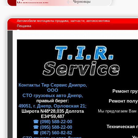
Черновцы
Недвижимость,
покупка, аренда,
продажа, съем
Окна, стекло,
Автомобили мотоциклы продажа; запчасти, автокосметика
витражи, входные
Пещанка
группы, двери,
Техническая помощь на дороге для грузовых авто в пригороде
светопразрачные
Техническая помощь на дороге для грузовых авто в пригороде
фасады
Образование и наука,
курсы, обучение,
тренинги, семинары,
повышение
квалификации
Промышленное
оборудование:
заводы, предприятия,
фабрики, легкая
Контакты Тир Сервис Днипро,
промышленность,
ООО
Ремонт гру
металлургия
СТО грузовых авто Днепр,
Развлечения и
правый берег:
Ремонт полу
активный отдых:
49051, г. Днeпp, Орловская 21;
спортклубы, фитнес,
Широта N48*28,035 Долгота
Мы предлагаем Вам 
бильярд, боулинг,
E34*59,487
кино, спорттовары,
экстим
☎ (098) 588-22-00
Строительство и
Техническая 
☎ (095) 588-22-00
ремонт: проектные
☎ (067) 560-82-82
работы,
Ус