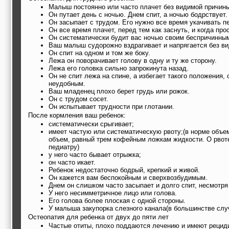
Малыш постоянно или часто плачет без видимой причин
Он путает день с ночью. Днем спит, а ночью бодрствует.
Он засыпает с трудом. Его нужно все время укачивать п
Он все время плачет, перед тем как заснуть, и когда про
Он систематически будит вас ночью своим беспричинны
Ваш малыш судорожно вздрагивает и напрягается без в
Он спит на одном и том же боку.
Лежа он поворачивает голову в одну и ту же сторону.
Лежа его головка сильно запрокинута назад.
Он не спит лежа на спине, а избегает такого положения,
неудобным.
Ваш младенец плохо берет грудь или рожок.
Он с трудом сосет.
Он испытывает трудности при глотании.
После кормления ваш ребенок:
систематически срыгивает;
имеет частую или систематическую рвоту;(в норме объе
объем, равный трем кофейным ложкам жидкости. О рвот
педиатру)
у него часто бывает отрыжка;
он часто икает.
Ребенок недостаточно бодрый, крепкий и живой.
Он кажется вам беспокойным и сверхвозбудимым.
Днем он слишком часто засыпает и долго спит, несмотря 
У него несимметричное лицо или голова.
Его голова более плоская с одной стороны.
У малыша закупорка слезного канала(в большинстве слу
Остеопатия для ребенка от двух до пяти лет
Частые отиты, плохо поддаются лечению и имеют рецид