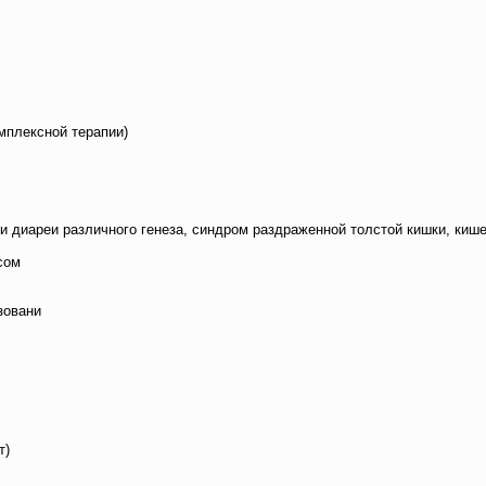
мплексной терапии)
и диареи различного генеза, синдром раздраженной толстой кишки, кише
сом
зовани
т)