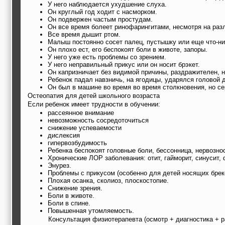
У него наблюдается ухудшение слуха.
Он круглый год ходит с насморком.
Он подвержен частым простудам.
Он все время болеет ринофарингитами, несмотря на раз
Все время дышит ртом.
Малыш постоянно сосет палец, пустышку или еще что-ни
Он плохо ест, его беспокоят боли в животе, запоры.
У него уже есть проблемы со зрением.
У него неправильный прикус или он носит брэкет.
Он капризничает без видимой причины, раздражителен, н
Ребенок падал навзничь, на ягодицы, ударялся головой 
Он был в машине во время во время столкновения, но с
Остеопатия для детей школьного возраста
Если ребенок имеет трудности в обучении:
рассеянное внимание
невозможность сосредоточиться
снижение успеваемости
дислексия
гипервозбудимость
Ребенка беспокоят головные боли, бессонница, нервознос
Хронические ЛОР заболевания: отит, гайморит, синусит, 
Энурез.
Проблемы с прикусом (особенно для детей носящих брек
Плохая осанка, сколиоз, плоскостопие.
Снижение зрения.
Боли в животе.
Боли в спине.
Повышенная утомляемость.
Консультация физиотерапевта (осмотр + диагностика + р