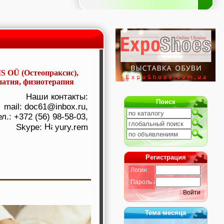
ОÜ (Остеопраксис),
патия, физиотерапия
Наши контакты:
Поиск
mail: doc61@inbox.ru,
ел.: +372 (56) 98-58-03,
Skype:
yury.rem
Регистрация
Логин:
Пароль:
Войти
Тема месяца