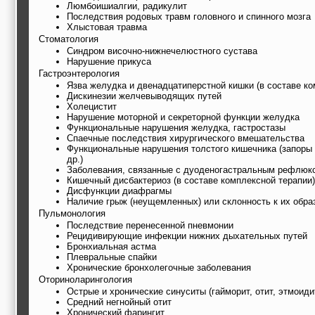
Люмбоишиалгии, радикулит
Последствия родовых травм головного и спинного мозга
Хлыстовая травма
Стоматология
Синдром височно-нижнечелюстного сустава
Нарушение прикуса
Гастроэнтерология
Язва желудка и двенадцатиперстной кишки (в составе ко
Дискинезии желчевыводящих путей
Холецистит
Нарушение моторной и секреторной функции желудка
Функциональные нарушения желудка, гастростазы
Спаечные последствия хирургического вмешательства
Функциональные нарушения толстого кишечника (запоры 
др.)
Заболевания, связанные с дуоденогастральным рефлюк
Кишечный дисбактериоз (в составе комплексной терапии)
Дисфункции диафрагмы
Наличие грыж (неущемленных) или склонность к их обра
Пульмонология
Последствие перенесенной пневмонии
Рецидивирующие инфекции нижних дыхательных путей
Бронхиальная астма
Плевральные спайки
Хронические бронхолегочные заболевания
Оториноларингология
Острые и хронические синуситы (гайморит, отит, этмоиди
Средний негнойный отит
Хронический фарингит