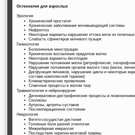
Остеопатия для взрослых
Урология
Хронический простатит
Хронические заболевания мочевыводящей системы
Нефроптоз
Некоторые варианты нарушения оттока мочи из почечных
Слабость сфинктеров мочевого пузыря
Гинекология
Болезненные менструации
Хроническое воспаление придатков матки
Некоторые варианты бесплодия
Нарушение положения матки (ретрофлексия, латерофлек
Нарушение положения органов малого таза (матки, яичник
Дисфункция яичников, нарушение цикла и некоторые вар
составе комплексной терапии)
Климактерические проявления
Спаечные процессы в малом тазу
Травматология и нейрохирургия
Дегенеративно-дистрофические процессы в позвоночник
Сколиозы
Артрозы, артриты суставов
Послеоперационное состояние
Неврология
Вегето-сосудистая дистония
Головные боли разной этиологии
Межреберная невралгия
Последствия черепно-мозговой травмы