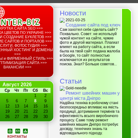
Новости
2021-03-25
Создание сайта под ключ
КРУТКА САЙТА SEO >>>
Сам захотел себе сделать сайт?
А ЦВЕТОВ ПО УКРАИНЕ >>>
Похвально. Совет: не используй
И СОЗДАНИЕ БУКЛЕТОВ >>>
чужой контент на сайте, чужие
Е САЙТОВ И ПОРТАЛОВ >>>
фото и другой материал. Плагиат
СЛУГИ, ФОТОСТУДИЯ >>>
влияет на работу сайта, а если
ЕННЫЙ ХОСТИНГ И ДОМЕНЫ
была на твой сайт подана жалоба
>>>
в Google, то сайт полностью
Ы и ФИРМЕННЫЙ СТИЛЬ >>>
исключается из результатов
ПТИМИЗАЦИЯ САЙТА >>>
поиска. Знал? Больше советов...
ВАКАНСИИ >>>
Статьи
Август 2026
Gold-needle
Ср
Чт
Пт
Сб
Вс
Ремонт швейних машин у
1
2
центрі міста Дніпро
5
6
7
8
9
Надійна техніка в робочому стані
12
13
14
15
16
безпосередньо впливає на якість
19
20
21
22
23
продукції, дотримання термінів та
ефективність всього виробничого
26
27
28
29
30
процесу. Саме тому ремонт
швейних машин Дніпро потребує
досвіду, технічних знань та
відповідального підходу.
КОНТАКТЫ