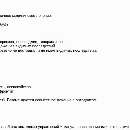
личное медицинское лечение.
будь.
ервозен, непоседлив, гиперактивен.
даже без видимых последствий.
ерьезно не пострадал и не имел видимых последствий.
ть, беспокойство.
фронтит.
ет). Рекомендуется совместное лечение с ортодонтом.
азработка комплекса упражнений + мануальная терапия или остеопатиче