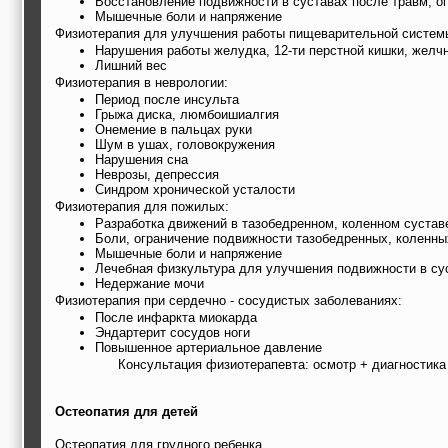
Восстановление подвижности в суставах после травм, о
Мышечные боли и напряжение
Физиотерапия для улучшения работы пищеварительной систем
Нарушения работы желудка, 12-ти перстной кишки, желч
Лишний вес
Физиотерапия в неврологии:
Период после инсульта
Грыжа диска, люмбоишиалгия
Онемение в пальцах руки
Шум в ушах, головокружения
Нарушения сна
Неврозы, депрессия
Синдром хронической усталости
Физиотерапия для пожилых:
Разработка движений в тазобедренном, коленном сустав
Боли, ограничение подвижности тазобедренных, коленны
Мышечные боли и напряжение
Лечебная физкультура для улучшения подвижности в сус
Недержание мочи
Физиотерапия при сердечно - сосудистых заболеваниях:
После инфаркта миокарда
Эндартерит сосудов ноги
Повышенное артериальное давление
Консультация физиотерапевта: осмотр + диагностика
Остеопатия для детей
Остеопатия для грудного ребенка