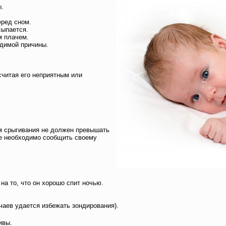
ы.
еред сном.
сыпается.
м плачем.
идимой причины.
 считая его неприятным или
м срыгивания не должен превышать
е необходимо сообщить своему
на то, что он хорошо спит ночью.
чаев удается избежать зондирования).
ивы.