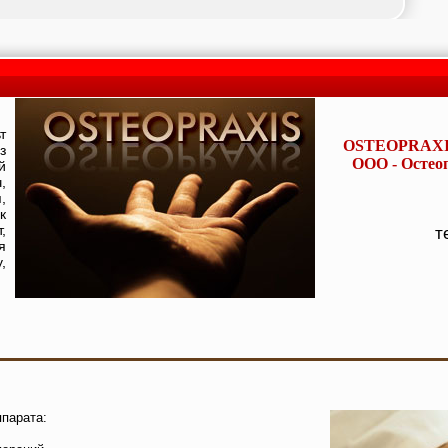
т
OSTEOPRAXIS 
з
ООО - Остео
й
,
,
к
,
т
я
,
парата: