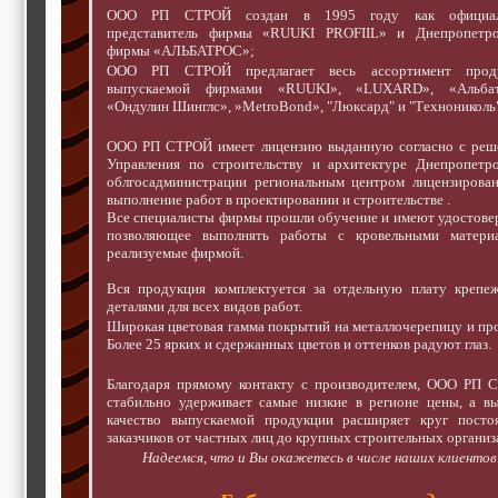
ООО РП СТРОЙ создан в 1995 году как официа
представитель фирмы «RUUKI PROFIIL» и Днепропетро
фирмы «АЛЬБАТРОС»;
ООО РП СТРОЙ предлагает весь ассортимент прод
выпускаемой фирмами «RUUKI», «LUXARD», «Альбат
«Ондулин Шинглс», »MetroBond», "Люксард" и "Технониколь"
ООО РП СТРОЙ имеет лицензию выданную согласно с реш
Управления по строительству и архитектуре Днепропетро
облгосадминистрации региональным центром лицензирован
выполнение работ в проектировании и строительстве .
Все специалисты фирмы прошли обучение и имеют удостове
позволяющее выполнять работы с кровельными материа
реализуемые фирмой.
Вся продукция комплектуется за отдельную плату крепе
деталями для всех видов работ.
Широкая цветовая гамма покрытий на металлочерепицу и пр
Более 25 ярких и сдержанных цветов и оттенков радуют глаз.
Благодаря прямому контакту с производителем, ООО РП 
стабильно удерживает самые низкие в регионе цены, а в
качество выпускаемой продукции расширяет круг посто
заказчиков от частных лиц до крупных строительных организ
Надеемся, что и Вы окажетесь в числе наших клиентов