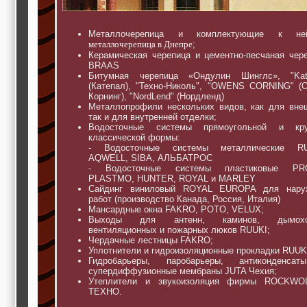
Металлочерепица и комплектующие к н
металлочерепица в Днепре
;
Керамическая черепица и цементно-песчаная чер
BRAAS
Битумная черепица «Ондулин Шинглс», "Kate
(Катепал), "Техно-Николь", "OWENS CORNING" (
Корнинг), "NordLend" (Нордленд)
Металлопрофили нескольких видов, как для вне
так и для внутренней отделки;
Водосточные системы прямоугольной и кру
классической формы:
- Водосточные системы металлические RU
AQWELL, SIBA, АЛЬБАТРОС
- Водосточные системы пластиковые PRO
PLASTMO, HUNTER, ROYAL и MARLEY
Сайдинг виниловый ROYAL EUROPA для нару
работ (производство Канада, Россия, Италия)
Мансардные окна FAKRO, POTO, VELUX;
Выходы для антенн, каминов, дымохо
вентиляционных и пожарных люков RUUKI;
Чердачные лестницы FAKRO;
Уплотнители и гидроизоляционные прокладки RUUK
Гидробарьеры, паробарьеры, антиконденса
супердиффузионные мембраны JUTA Чехия;
Утеплители и звукоизоляция фирмы ROCKWO
ТЕХНО.