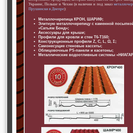
строительные и
Украине, Польше и Чехии (в наличии и под заказ
металлоче
отделочные
Прушински в Днепре
):
материалы,
строительные
Металлочерепица КРОН, ШАРИФ;
машины и техника,
Элитную металлочерепицу с каменной посыпко
все для
«Сатьям Бонд»;
коммуникаций
Аксессуары для крыши;
Туризм, отдых,
Профили для кровли и стен Т6-Т160;
путешествия,
Конструкционные профили Z, C, L, Ω, Σ;
авиакомпании, ж/д
Самонесущие стеновые кассеты;
перевозки,
Облицовочные PS-панели и касетоны;
Металлические водоотливные системы «НИАГАР
пансионаты, отели,
гостинницы
Трудоустройство,
кадровые агентства,
крюининг
Программирование
сайта