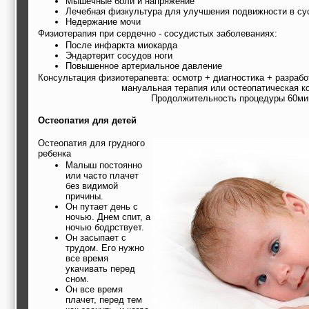
Мышечные боли и напряжение
Лечебная физкультура для улучшения подвижности в сус
Недержание мочи
Физиотерапия при сердечно - сосудистых заболеваниях:
После инфаркта миокарда
Эндартерит сосудов ноги
Повышенное артериальное давление
Консультация физиотерапевта: осмотр + диагностика + разраб
мануальная терапия или остеопатическая к
Продолжительность процедуры 60ми
Остеопатия для детей
Остеопатия для грудного
ребенка
Малыш постоянно
или часто плачет
без видимой
причины.
Он путает день с
ночью. Днем спит, а
ночью бодрствует.
Он засыпает с
трудом. Его нужно
все время
укачивать перед
сном.
Он все время
плачет, перед тем