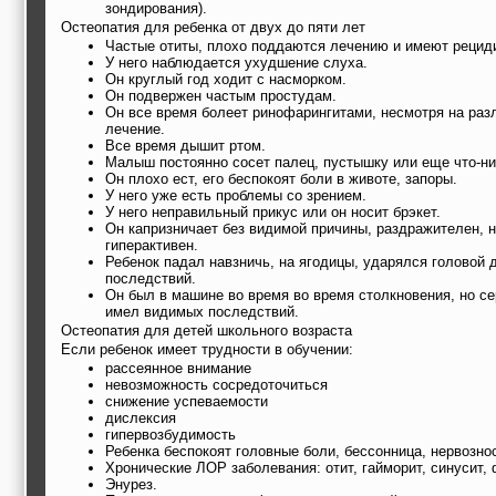
зондирования).
Остеопатия для ребенка от двух до пяти лет
Частые отиты, плохо поддаются лечению и имеют рецид
У него наблюдается ухудшение слуха.
Он круглый год ходит с насморком.
Он подвержен частым простудам.
Он все время болеет ринофарингитами, несмотря на раз
лечение.
Все время дышит ртом.
Малыш постоянно сосет палец, пустышку или еще что-ни
Он плохо ест, его беспокоят боли в животе, запоры.
У него уже есть проблемы со зрением.
У него неправильный прикус или он носит брэкет.
Он капризничает без видимой причины, раздражителен, н
гиперактивен.
Ребенок падал навзничь, на ягодицы, ударялся головой
последствий.
Он был в машине во время во время столкновения, но се
имел видимых последствий.
Остеопатия для детей школьного возраста
Если ребенок имеет трудности в обучении:
рассеянное внимание
невозможность сосредоточиться
снижение успеваемости
дислексия
гипервозбудимость
Ребенка беспокоят головные боли, бессонница, нервознос
Хронические ЛОР заболевания: отит, гайморит, синусит, 
Энурез.