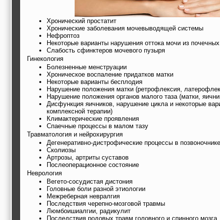
Хронический простатит
Хронические заболевания мочевыводящей системы
Нефроптоз
Некоторые варианты нарушения оттока мочи из почечных
Слабость сфинктеров мочевого пузыря
Гинекология
Болезненные менструации
Хроническое воспаление придатков матки
Некоторые варианты бесплодия
Нарушение положения матки (ретрофлексия, латерофлек
Нарушение положения органов малого таза (матки, яичник
Дисфункция яичников, нарушение цикла и некоторые вар
комплексной терапии)
Климактерические проявления
Спаечные процессы в малом тазу
Травматология и нейрохирургия
Дегенеративно-дистрофические процессы в позвоночник
Сколиозы
Артрозы, артриты суставов
Послеоперационное состояние
Неврология
Вегето-сосудистая дистония
Головные боли разной этиологии
Межреберная невралгия
Последствия черепно-мозговой травмы
Люмбоишиалгии, радикулит
Последствия родовых травм головного и спинного мозга