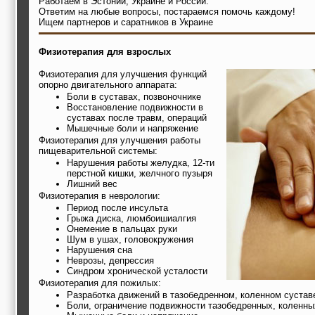
Работаем в Эстонии, Украине и России.
Ответим на любые вопросы, постараемся помочь каждому!
Ищем партнеров и саратников в Украине
Физиотерапия для взрослых
Физиотерапия для улучшения функций
опорно двигательного аппарата:
Боли в суставах, позвоночнике
Восстановление подвижности в
суставах после травм, операций
Мышечные боли и напряжение
Физиотерапия для улучшения работы
пищеварительной системы:
Нарушения работы желудка, 12-ти
перстной кишки, желчного пузыря
Лишний вес
Физиотерапия в неврологии:
Период после инсульта
Грыжа диска, люмбоишиалгия
Онемение в пальцах руки
Шум в ушах, головокружения
Нарушения сна
Неврозы, депрессия
Синдром хронической усталости
Физиотерапия для пожилых:
Разработка движений в тазобедренном, коленном сустав
Боли, ограничение подвижности тазобедренных, коленны