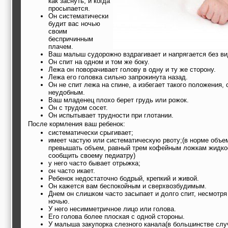
как заснуть, и когда
просыпается.
Он систематически
будит вас ночью
своим
беспричинным
плачем.
Ваш малыш судорожно вздрагивает и напрягается без в
Он спит на одном и том же боку.
Лежа он поворачивает голову в одну и ту же сторону.
Лежа его головка сильно запрокинута назад.
Он не спит лежа на спине, а избегает такого положения,
неудобным.
Ваш младенец плохо берет грудь или рожок.
Он с трудом сосет.
Он испытывает трудности при глотании.
После кормления ваш ребенок:
систематически срыгивает;
имеет частую или систематическую рвоту;(в норме объе
превышать объем, равный трем кофейным ложкам жидкос
сообщить своему педиатру)
у него часто бывает отрыжка;
он часто икает.
Ребенок недостаточно бодрый, крепкий и живой.
Он кажется вам беспокойным и сверхвозбудимым.
Днем он слишком часто засыпает и долго спит, несмотря 
ночью.
У него несимметричное лицо или голова.
Его голова более плоская с одной стороны.
У малыша закупорка слезного канала(в большинстве слу