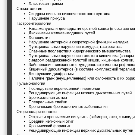
Хлыстовая травма
Стоматология
Синдром височно-нижнечелюстного сустава
Нарушение прикуса
Гастроэнтерология
Язва желудка и двенадцатиперстной кишки (в составе ко
Дискинезии желчевыводящих путей
Холецистит
Нарушение моторной и секреторной функции желудка
Функциональные нарушения желудка, гастростазы
Спаечные последствия хирургического вмешательства
Функциональные нарушения толстого кишечника (запоры и
синдром раздраженной толстой кишки, кишечные колики, 
Заболевания, связанные с дуоденогастральным рефлюк
Кишечный дисбактериоз (в составе комплексной терапии)
Дисфункции диафрагмы
Наличие грыж (неущемленных) или склонность к их обра
Пульмонология
Последствие перенесенной пневмонии
Рецидивирующие инфекции нижних дыхательных путей
Бронхиальная астма
Плевральные спайки
Хронические бронхолегочные заболевания
Оториноларингология
Острые и хронические синуситы (гайморит, отит, этмоиди
Средний негнойный отит
Хронический фарингит
Рецидивирующие инфекции верхних дыхательных путей