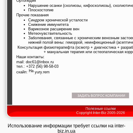
Ортопедия
Нарушение осанки (сколиозы, кифосколиозы), сколиотич
Плоскостопие
Прочие показания
Синдром хронической усталости
Снижение иммунитета
Варикозное расширение вен
Метеочувствительность
Заболевания, связанные с хроническим венозным застое
нижней полой вены: геморрой, неинфекционный (асептиче
Консультация физиотерапефта (осмотр + диагностика + разра
+ мануальная терапия или остеопатическая корр
Наши контакты:
mail: doc61@inbox.ru
тел.: +372 (56) 98-58-03
скайп:
yury.rem
Полезные ссылки
Copyright Inter-Biz 2005-2026
Использование информации требует ссылки на inter-
biz.in.ua