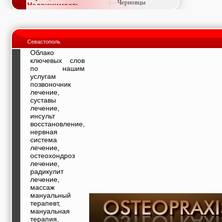
Черновцы
Недвижимость,
покупка, аренда,
продажа, съем
Окна, стекло,
витражи, входные
Севастополь
группы, двери,
светопразрачные
Облако
фасады
ключевых слов
Образование и наука,
по нашим
курсы, обучение,
услугам
тренинги, семинары,
позвоночник
повышение
лечение,
квалификации
суставы
Промышленное
лечение,
оборудование:
инсульт
заводы, предприятия,
восстановление,
фабрики, легкая
нервная
промышленность,
система
металлургия
лечение,
Развлечения и
остеохондроз
активный отдых:
лечение,
спортклубы, фитнес,
радикулит
бильярд, боулинг,
лечение,
кино, спорттовары,
массаж
экстим
мануальный
Строительство и
терапевт,
ремонт: проектные
мануальная
работы,
терапия,