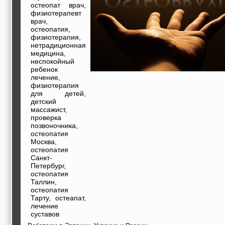
строительные и
остеопат врач,
отделочные
физиотерапевт
материалы,
врач,
строительные
остеопатия,
машины и техника,
физиотерапия,
все для
нетрадиционная
коммуникаций
медицина,
Туризм, отдых,
неспокойный
путешествия,
ребенок
авиакомпании, ж/д
лечение,
перевозки,
физиотерапия
пансионаты, отели,
для детей,
гостинницы
детский
Трудоустройство,
массажист,
кадровые агентства,
проверка
крюининг
позвоночника,
Программирование
остеопатия
сайта
Москва,
остеопатия
Санкт-
Петербург,
остеопатия
Таллин,
остеопатия
Тарту, остеапат,
лечение
суставов