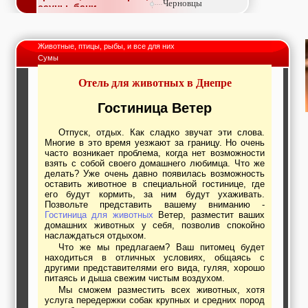
Черновцы
сауны, бани
Недвижимость,
покупка, аренда,
продажа, съем
Животные, птицы, рыбы, и все для них
Окна, стекло,
Сумы
витражи, входные
группы, двери,
Отель для животных в Днепре
светопразрачные
фасады
Образование и наука,
Гостиница Ветер
курсы, обучение,
тренинги, семинары,
Отпуск, отдых. Как сладко звучат эти слова.
повышение
Многие в это время уезжают за границу. Но очень
квалификации
часто возникает проблема, когда нет возможности
Промышленное
взять с собой своего домашнего любимца. Что же
оборудование:
делать? Уже очень давно появилась возможность
заводы, предприятия,
оставить животное в специальной гостинице, где
фабрики, легкая
его будут кормить, за ним будут ухаживать.
промышленность,
Позвольте представить вашему вниманию -
Гостиница для животных
Ветер, разместит ваших
металлургия
домашних животных у себя, позволив спокойно
Развлечения и
наслаждаться отдыхом.
активный отдых:
Что же мы предлагаем? Ваш питомец будет
спортклубы, фитнес,
находиться в отличных условиях, общаясь с
бильярд, боулинг,
другими представителями его вида, гуляя, хорошо
кино, спорттовары,
питаясь и дыша свежим чистым воздухом.
экстим
Мы сможем разместить всех животных, хотя
Строительство и
услуга передержки собак крупных и средних пород
ремонт: проектные