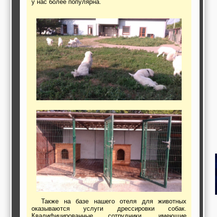
у нас более популярна.
работы,
строительные и
отделочные
материалы,
строительные
машины и техника,
все для
коммуникаций
Туризм, отдых,
путешествия,
авиакомпании, ж/д
перевозки,
пансионаты, отели,
гостинницы
Трудоустройство,
кадровые агентства,
крюининг
Программирование
сайта
Также на базе нашего отеля для животных
оказываются услуги дрессировки собак.
Квалифицированные сотрудники, имеющие