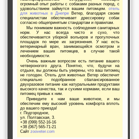
огромный опыт работы с собаками разных пород, с
удовольствием займутся вашим питомцем.
отель
для животных в Днепре
Ветер, благодаря своим
специалистам обеспечивает дрессировку собак
согласно общепринятым стандартам и правилам.
Мы понимаем важность соблюдения санитарных
норм. У нас всегда чисто и сухо, что
обеспечивается уборкой вольеров и прогулочных
площадок по мере их загрязнения. У нас есть
ветеринарный врач, занимающийся осмотром и
лечением ваших питомцев, в случае такой
необходимости.
Очень важным вопросом есть питание вашего
четвероногого друга. Понятно, что, будучи на
отдыхе, вы должны быть уверены, что ваш питомец
не голоден. Отель для животных Ветер обеспечит
специально подобранное сбалансированное
двухразовое питание как натуральными продуктами
высокого качества, так и сухими кормами, если ваш
питомец привык к ним.
Приведите к нам ваше животное, и мы
обеспечим ему высокий уровень комфорта вплоть
до вашего приезда!
г. Подгородное,
ул. Полтавская, 3.
+38 (099) 552-16-16
+38 (067) 565-71-21
Сайт
zooveter.com