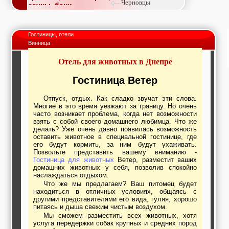
Черновцы
сауны, бани
Недвижимость,
покупка, аренда,
продажа, съем
Гостиницы, отели
Окна, стекло,
Винница
витражи, входные
группы, двери,
Отель для животных в Днепре
светопразрачные
фасады
Образование и наука,
Гостиница Ветер
курсы, обучение,
тренинги, семинары,
Отпуск, отдых. Как сладко звучат эти слова.
повышение
Многие в это время уезжают за границу. Но очень
квалификации
часто возникает проблема, когда нет возможности
Промышленное
взять с собой своего домашнего любимца. Что же
оборудование:
делать? Уже очень давно появилась возможность
заводы, предприятия,
оставить животное в специальной гостинице, где
фабрики, легкая
его будут кормить, за ним будут ухаживать.
промышленность,
Позвольте представить вашему вниманию -
Гостиница для животных
Ветер, разместит ваших
металлургия
домашних животных у себя, позволив спокойно
Развлечения и
наслаждаться отдыхом.
активный отдых:
Что же мы предлагаем? Ваш питомец будет
спортклубы, фитнес,
находиться в отличных условиях, общаясь с
бильярд, боулинг,
другими представителями его вида, гуляя, хорошо
кино, спорттовары,
питаясь и дыша свежим чистым воздухом.
экстим
Мы сможем разместить всех животных, хотя
Строительство и
услуга передержки собак крупных и средних пород
ремонт: проектные