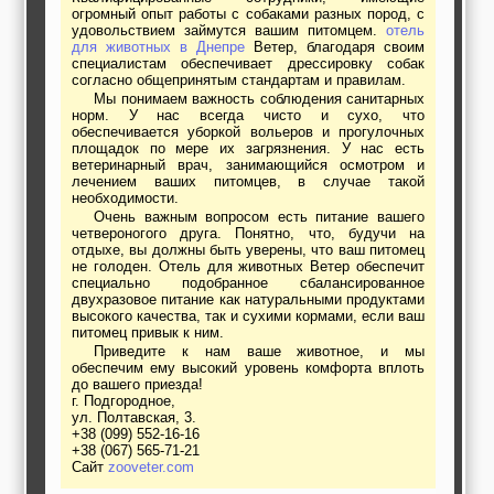
огромный опыт работы с собаками разных пород, с
удовольствием займутся вашим питомцем.
отель
для животных в Днепре
Ветер, благодаря своим
специалистам обеспечивает дрессировку собак
согласно общепринятым стандартам и правилам.
Мы понимаем важность соблюдения санитарных
норм. У нас всегда чисто и сухо, что
обеспечивается уборкой вольеров и прогулочных
площадок по мере их загрязнения. У нас есть
ветеринарный врач, занимающийся осмотром и
лечением ваших питомцев, в случае такой
необходимости.
Очень важным вопросом есть питание вашего
четвероногого друга. Понятно, что, будучи на
отдыхе, вы должны быть уверены, что ваш питомец
не голоден. Отель для животных Ветер обеспечит
специально подобранное сбалансированное
двухразовое питание как натуральными продуктами
высокого качества, так и сухими кормами, если ваш
питомец привык к ним.
Приведите к нам ваше животное, и мы
обеспечим ему высокий уровень комфорта вплоть
до вашего приезда!
г. Подгородное,
ул. Полтавская, 3.
+38 (099) 552-16-16
+38 (067) 565-71-21
Сайт
zooveter.com