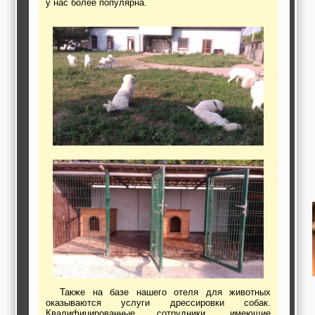
у нас более популярна.
работы,
строительные и
отделочные
материалы,
строительные
машины и техника,
все для
коммуникаций
Туризм, отдых,
путешествия,
авиакомпании, ж/д
перевозки,
пансионаты, отели,
гостинницы
Трудоустройство,
кадровые агентства,
крюининг
Программирование
сайта
Также на базе нашего отеля для животных
оказываются услуги дрессировки собак.
Квалифицированные сотрудники, имеющие