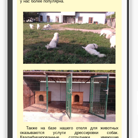
у нас более популярна.
работы,
строительные и
отделочные
материалы,
строительные
машины и техника,
все для
коммуникаций
Туризм, отдых,
путешествия,
авиакомпании, ж/д
перевозки,
пансионаты, отели,
гостинницы
Трудоустройство,
кадровые агентства,
крюининг
Программирование
сайта
Также на базе нашего отеля для животных
оказываются услуги дрессировки собак.
Квалифицированные сотрудники, имеющие