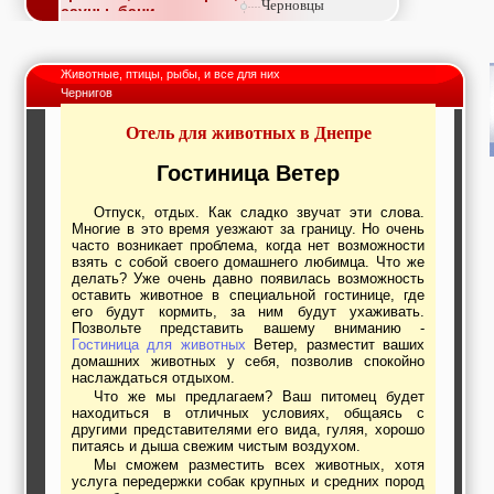
Черновцы
сауны, бани
Недвижимость,
покупка, аренда,
продажа, съем
Животные, птицы, рыбы, и все для них
Окна, стекло,
Чернигов
витражи, входные
группы, двери,
Отель для животных в Днепре
светопразрачные
фасады
Образование и наука,
Гостиница Ветер
курсы, обучение,
тренинги, семинары,
Отпуск, отдых. Как сладко звучат эти слова.
повышение
Многие в это время уезжают за границу. Но очень
квалификации
часто возникает проблема, когда нет возможности
Промышленное
взять с собой своего домашнего любимца. Что же
оборудование:
делать? Уже очень давно появилась возможность
заводы, предприятия,
оставить животное в специальной гостинице, где
фабрики, легкая
его будут кормить, за ним будут ухаживать.
промышленность,
Позвольте представить вашему вниманию -
Гостиница для животных
Ветер, разместит ваших
металлургия
домашних животных у себя, позволив спокойно
Развлечения и
наслаждаться отдыхом.
активный отдых:
Что же мы предлагаем? Ваш питомец будет
спортклубы, фитнес,
находиться в отличных условиях, общаясь с
бильярд, боулинг,
другими представителями его вида, гуляя, хорошо
кино, спорттовары,
питаясь и дыша свежим чистым воздухом.
экстим
Мы сможем разместить всех животных, хотя
Строительство и
услуга передержки собак крупных и средних пород
ремонт: проектные