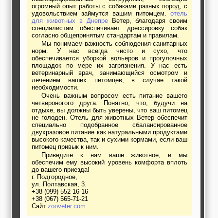
огромный опыт работы с собаками разных пород, с
удовольствием займутся вашим питомцем.
отель
для животных в Днепре
Ветер, благодаря своим
специалистам обеспечивает дрессировку собак
согласно общепринятым стандартам и правилам.
Мы понимаем важность соблюдения санитарных
норм. У нас всегда чисто и сухо, что
обеспечивается уборкой вольеров и прогулочных
площадок по мере их загрязнения. У нас есть
ветеринарный врач, занимающийся осмотром и
лечением ваших питомцев, в случае такой
необходимости.
Очень важным вопросом есть питание вашего
четвероногого друга. Понятно, что, будучи на
отдыхе, вы должны быть уверены, что ваш питомец
не голоден. Отель для животных Ветер обеспечит
специально подобранное сбалансированное
двухразовое питание как натуральными продуктами
высокого качества, так и сухими кормами, если ваш
питомец привык к ним.
Приведите к нам ваше животное, и мы
обеспечим ему высокий уровень комфорта вплоть
до вашего приезда!
г. Подгородное,
ул. Полтавская, 3.
+38 (099) 552-16-16
+38 (067) 565-71-21
Сайт
zooveter.com