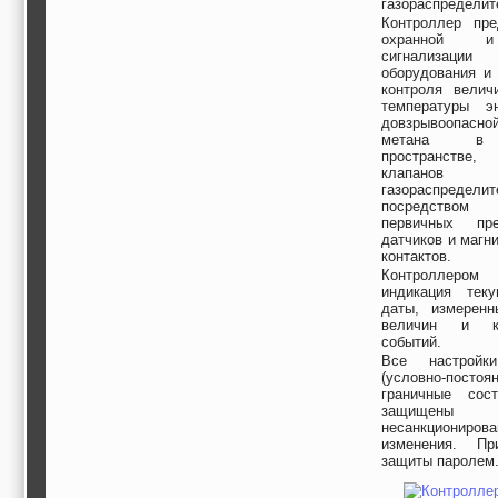
газораспределит
строительные и
Контроллер пре
отделочные
охранной и
материалы,
сигнализаци
строительные
оборудования и 
машины и техника,
контроля велич
все для
температуры эн
коммуникаций
довзрывоопасно
Туризм, отдых,
метана в 
путешествия,
пространстве
авиакомпании, ж/д
клапанов б
перевозки,
газораспределит
пансионаты, отели,
посредств
первичных прео
гостинницы
датчиков и магн
Трудоустройство,
контактов.
кадровые агентства,
Контроллером 
крюининг
индикация теку
Программирование
даты, измеренн
сайта
величин и ко
событий.
Все настройки
(условно-постоя
граничные сос
защищ
несанкционирова
изменения. Пр
защиты паролем