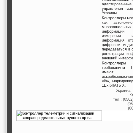
адаптированные 
управления газо
Украины
Контроллеры мог
как автоном
многоканальных 
информации.
измерения 
информация от
цифровом индик
передаваться в 
регистрации ин
внешний интерф
Контроллеры с
требованиям Г
имеют 
искробезопасны
«ib», маркировк
1ExibIIAT5 X.
Украина, 
К
тел.: (0562
(05
(0