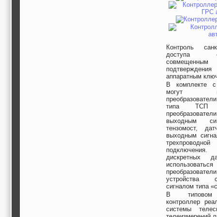
Контроль санкц
доступа обе
совмещенн
подтверждени
аппаратным клю
В комплекте с
могут испо
преобразовател
типа ТСП
преобразовате
выходным си
тензомост, да
выходным сигна
трехпровод
подключения.
дискретных да
использова
преобразовател
устройства
сигналом типа «с
В типовом 
контроллер реа
системы телес
телеизмерений п