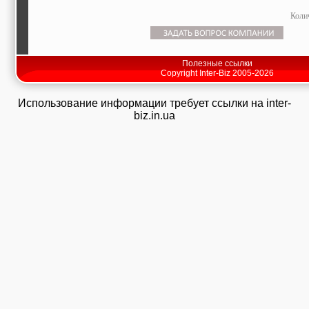
Коли
Полезные ссылки
Copyright Inter-Biz 2005-2026
Использование информации требует ссылки на inter-
biz.in.ua