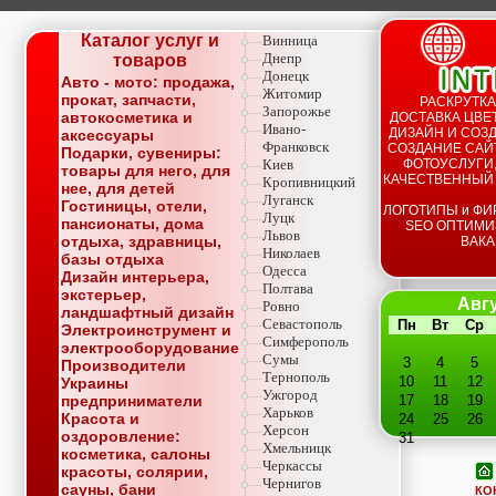
Каталог услуг и
Винница
Днепр
товаров
Донецк
Авто - мото: продажа,
Житомир
прокат, запчасти,
РАСКРУТКА
Запорожье
автокосметика и
ДОСТАВКА ЦВЕТ
Ивано-
ДИЗАЙН И СОЗД
аксессуары
Франковск
СОЗДАНИЕ САЙТ
Подарки, сувениры:
Киев
ФОТОУСЛУГИ,
товары для него, для
КАЧЕСТВЕННЫЙ
Кропивницкий
нее, для детей
Луганск
Гостиницы, отели,
ЛОГОТИПЫ и ФИ
Луцк
пансионаты, дома
SEO ОПТИМИ
Львов
отдыха, здравницы,
ВАКА
Николаев
базы отдыха
Одесса
Дизайн интерьера,
Полтава
экстерьер,
Авгу
Ровно
ландшафтный дизайн
Севастополь
Пн
Вт
Ср
Электроинструмент и
Симферополь
электрооборудование
Сумы
3
4
5
Производители
Тернополь
10
11
12
Украины
Ужгород
предприниматели
17
18
19
Харьков
Красота и
24
25
26
Херсон
оздоровление:
31
Хмельницк
косметика, салоны
Черкассы
красоты, солярии,
Чернигов
сауны, бани
КО