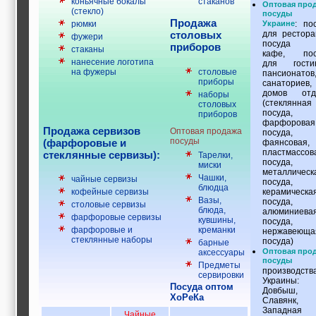
коньячные бокалы
стаканов
Оптовая про
строительные и
(стекло)
посуды
отделочные
Продажа
Украине
: п
о
рюмки
материалы,
для рестора
столовых
фужери
строительные
посуда 
приборов
стаканы
машины и техника,
кафе, пос
нанесение логотипа
все для
для гостин
столовые
на фужеры
пансионатов
коммуникаций
приборы
санаториев,
Туризм, отдых,
домов отд
наборы
путешествия,
(стеклянная
столовых
авиакомпании, ж/д
посуда,
приборов
перевозки,
фарфоровая
Продажа сервизов
пансионаты, отели,
Оптовая продажа
посуда,
посуды
гостинницы
(фарфоровые и
фаянсовая,
пластмассов
Трудоустройство,
стеклянные сервизы):
Тарелки,
посуда,
кадровые агентства,
миски
металлическ
крюининг
Чашки,
чайные сервизы
посуда,
Программирование
блюдца
керамическа
кофейные сервизы
сайта
Вазы,
посуда,
столовые сервизы
блюда,
алюминиева
фарфоровые сервизы
кувшины,
посуда,
креманки
фарфоровые и
нержавеюща
стеклянные наборы
посуда)
барные
Оптовая про
аксессуары
посуды
Предметы
производств
сервировки
Украины:
Посуда оптом
Довбыш,
ХоРеКа
Славянк,
Западная
Чайные