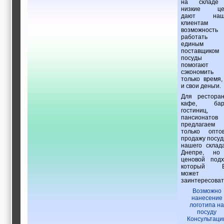
на складе
низкие це
дают наш
клиентам
возможность
работать
единым
поставщиком
посуды
помогают
сэкономить
только время,
и свои деньги.
Для ресторан
кафе, баро
гостиниц,
пансионатов
предлагаем
только опто
продажу посуд
нашего склад
Днепре, но
ценовой подх
который В
может
заинтересоват
Возможно
нанесение
логотипа на
посуду
Консультаци