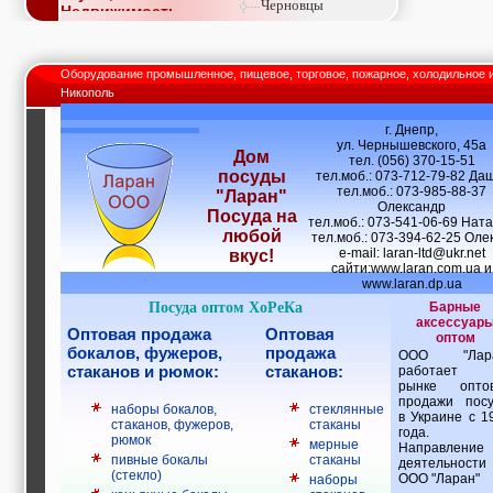
Черновцы
Недвижимость,
покупка, аренда,
продажа, съем
Окна, стекло,
Оборудование промышленное, пищевое, торговое, пожарное, холодильное 
витражи, входные
Никополь
группы, двери,
светопразрачные
г. Днепр,
фасады
ул. Чернышевского, 45а
Образование и наука,
Дом
тел. (056) 370-15-51
курсы, обучение,
посуды
тел.моб.: 073-712-79-82 Да
тренинги, семинары,
тел.моб.: 073-985-88-37
"Ларан"
повышение
Олександр
Посуда на
квалификации
тел.моб.: 073-541-06-69 Ната
любой
тел.моб.: 073-394-62-25 Олек
Промышленное
e-mail:
laran-ltd@ukr.net
вкус!
оборудование:
сайти:
www.laran.com.ua
и
заводы, предприятия,
www.laran.dp.ua
фабрики, легкая
Посуда оптом ХоРеКа
Барные
промышленность,
аксессуар
металлургия
Оптовая продажа
Оптовая
оптом
Развлечения и
бокалов, фужеров,
продажа
ООО "Лара
активный отдых:
стаканов и рюмок:
стаканов:
работает 
спортклубы, фитнес,
рынке опто
бильярд, боулинг,
продажи пос
наборы бокалов,
стеклянные
кино, спорттовары,
в Украине с 1
стаканов, фужеров,
стаканы
экстим
года.
рюмок
мерные
Направление
Строительство и
пивные бокалы
стаканы
деятельности
ремонт: проектные
(стекло)
ООО "Ларан"
наборы
работы,