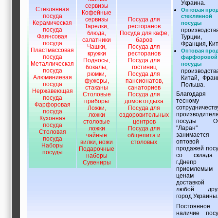
Украина.
сервизы
Стеклянная
Оптовая про
Кофейные
посуда
стеклянной
сервизы
Посуда для
Керамическая
посуды
Тарелки,
ресторанов
посуда
производств
блюда,
Посуда для кафе,
Фаянсовая
Турции,
салатники
баров
посуда
Франция, Кит
Чашки,
Посуда для
Пластмассовая
Оптовая про
кружки
ресторанов
посуда
фарфоровой
Подносы,
Посуда для
Металлическая
посуды
бокалы,
гостиниц
посуда
производств
рюмки,
Посуда для
Алюминиевая
Китай, Фран
фужеры,
пансионатов,
посуда
Польша.
стаканы
санаториев
Нержавеющая
Благодаря
Столовые
Посуда для
посуда
тесному
приборы
домов отдыха
Фарфоровая
сотрудничеств
Ложки,
Посуда для
посуда
производител
ложки
оздоровительных
Кухонная
посуды О
столовые
центров
посуда
"Ларан"
ложки
Посуда для
Столовая
занимается
чайные
общепита и
посуда
оптовой
вилки, ножи
столовых
Наборы
продажей пос
Подарочные
посуды
со склада
наборы
г.Днепр 
Сувениры
приемлемым
ценам
доставкой
любой друг
город Украины
Постоянное
наличие пос