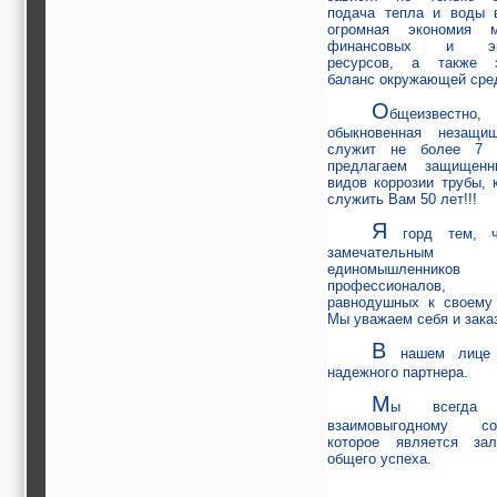
подача тепла и воды 
огромная экономия м
финансовых и энер
ресурсов, а также э
баланс окружающей сре
О
бщеизвес
обыкновенная незащи
служит не более 7
предлагаем защищен
видов коррозии трубы, 
служить Вам 50 лет!!!
Я
горд тем, ч
замечательным ко
единомышлен
профессионалов
равнодушных к своему
Мы уважаем себя и зака
В
нашем лице 
надежного партнера.
М
ы всегда
взаимовыгодному сот
которое является за
общего успеха.