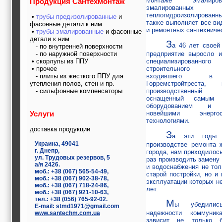
монтаже эмалир
Продукция Сантехмонтаж
строительные и
эмалированных
отделочные
теплогидроизолирова
•
трубы предизолированные
и
материалы,
также выполняет все в
фасонные детали к ним
строительные
и ремонтных сантехничес
•
трубы эмалированные
и фасонные
машины и техника,
детали к ним
З
все для
а 46 лет своей
- по внутренней поверхности
коммуникаций
предприятие выросло и
- по наружной поверхности
Туризм, отдых,
специализированног
• скорлупы из ППУ
путешествия,
строительного уп
• прочее
входившего в
- плиты из жесткого ППУ для
авиакомпании, ж/д
Горремстройтреста
утепления полов, стен и пр.
перевозки,
производственный
- сильфонные компенсаторы
пансионаты, отели,
оснащенный самым 
гостинницы
оборудованием и 
Трудоустройство,
новейшими энергос
Услуги
кадровые агентства,
технологиями.
крюининг
доставка продукции
Программирование
З
а эти годы 
сайта
Украина, 49041
производстве ремонта 
г. Днепр,
города, нам приходилось
ул. Трудовых резервов, 5
раз производить замену 
а/я 2426.
и водоснабжения не тол
моб.: +38 (067) 565-54-49,
старой постройки, но и 
моб.: +38 (067) 902-38-78,
эксплуатации которых н
моб.: +38 (067) 718-24-86,
лет.
моб.: +38 (067) 921-10-63,
тел.: +38 (056) 765-92-02.
М
ы убедилис
E-mail: stmd1971@gmail.com
надежности коммуник
www.santechm.com.ua
зависит не только б