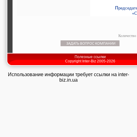
п
редседат
«С
Количество 
Полезные ссылки
Copyright Inter-Biz 2005-2026
Использование информации требует ссылки на inter-
biz.in.ua