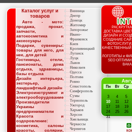
Каталог услуг и
Винница
Днепр
товаров
Донецк
Авто - мото:
Житомир
продажа, прокат,
РАСКРУТКА
Запорожье
запчасти,
ДОСТАВКА ЦВЕТ
Ивано-
ДИЗАЙН И СОЗД
автокосметика и
Франковск
СОЗДАНИЕ САЙТ
аксессуары
Киев
ФОТОУСЛУГИ,
Подарки, сувениры:
КАЧЕСТВЕННЫЙ
Кропивницкий
товары для него, для
Луганск
нее, для детей
ЛОГОТИПЫ и ФИ
Луцк
Гостиницы, отели,
SEO ОПТИМИ
Львов
пансионаты, дома
ВАКА
Николаев
отдыха, здравницы,
Одесса
базы отдыха
Полтава
Дизайн интерьера,
Авгу
Ровно
экстерьер,
Севастополь
Пн
Вт
Ср
ландшафтный дизайн
Симферополь
Электроинструмент и
Сумы
3
4
5
электрооборудование
Тернополь
10
11
12
Производители
Ужгород
Украины
17
18
19
Харьков
предприниматели
24
25
26
Херсон
Красота и
31
Хмельницк
оздоровление:
Черкассы
косметика, салоны
Чернигов
красоты, солярии,
КО