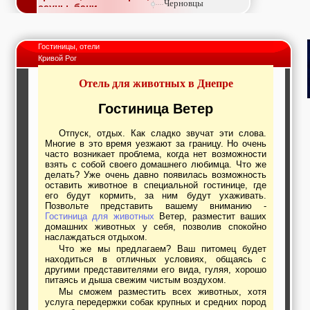
Черновцы
сауны, бани
Недвижимость,
покупка, аренда,
продажа, съем
Гостиницы, отели
Окна, стекло,
Кривой Рог
витражи, входные
группы, двери,
Отель для животных в Днепре
светопразрачные
фасады
Образование и наука,
Гостиница Ветер
курсы, обучение,
тренинги, семинары,
Отпуск, отдых. Как сладко звучат эти слова.
повышение
Многие в это время уезжают за границу. Но очень
квалификации
часто возникает проблема, когда нет возможности
Промышленное
взять с собой своего домашнего любимца. Что же
оборудование:
делать? Уже очень давно появилась возможность
заводы, предприятия,
оставить животное в специальной гостинице, где
фабрики, легкая
его будут кормить, за ним будут ухаживать.
промышленность,
Позвольте представить вашему вниманию -
Гостиница для животных
Ветер, разместит ваших
металлургия
домашних животных у себя, позволив спокойно
Развлечения и
наслаждаться отдыхом.
активный отдых:
Что же мы предлагаем? Ваш питомец будет
спортклубы, фитнес,
находиться в отличных условиях, общаясь с
бильярд, боулинг,
другими представителями его вида, гуляя, хорошо
кино, спорттовары,
питаясь и дыша свежим чистым воздухом.
экстим
Мы сможем разместить всех животных, хотя
Строительство и
услуга передержки собак крупных и средних пород
ремонт: проектные