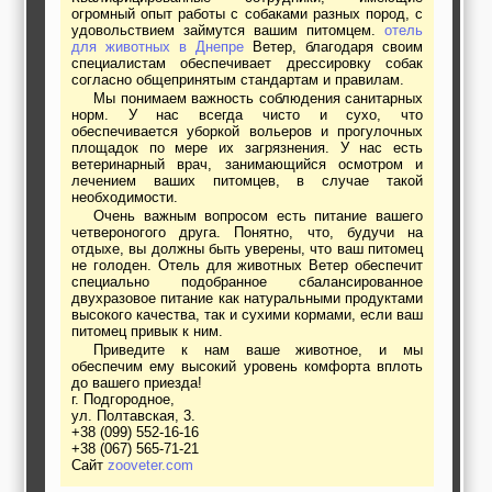
огромный опыт работы с собаками разных пород, с
удовольствием займутся вашим питомцем.
отель
для животных в Днепре
Ветер, благодаря своим
специалистам обеспечивает дрессировку собак
согласно общепринятым стандартам и правилам.
Мы понимаем важность соблюдения санитарных
норм. У нас всегда чисто и сухо, что
обеспечивается уборкой вольеров и прогулочных
площадок по мере их загрязнения. У нас есть
ветеринарный врач, занимающийся осмотром и
лечением ваших питомцев, в случае такой
необходимости.
Очень важным вопросом есть питание вашего
четвероногого друга. Понятно, что, будучи на
отдыхе, вы должны быть уверены, что ваш питомец
не голоден. Отель для животных Ветер обеспечит
специально подобранное сбалансированное
двухразовое питание как натуральными продуктами
высокого качества, так и сухими кормами, если ваш
питомец привык к ним.
Приведите к нам ваше животное, и мы
обеспечим ему высокий уровень комфорта вплоть
до вашего приезда!
г. Подгородное,
ул. Полтавская, 3.
+38 (099) 552-16-16
+38 (067) 565-71-21
Сайт
zooveter.com