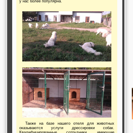
у нас более популярна.
работы,
строительные и
отделочные
материалы,
строительные
машины и техника,
все для
коммуникаций
Туризм, отдых,
путешествия,
авиакомпании, ж/д
перевозки,
пансионаты, отели,
гостинницы
Трудоустройство,
кадровые агентства,
крюининг
Программирование
сайта
Также на базе нашего отеля для животных
оказываются услуги дрессировки собак.
Квалифицированные сотрудники, имеющие