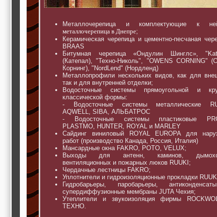
Металлочерепица и комплектующие к н
металлочерепица в Днепре
;
Керамическая черепица и цементно-песчаная чер
BRAAS
Битумная черепица «Ондулин Шинглс», "Kate
(Катепал), "Техно-Николь", "OWENS CORNING" (
Корнинг), "NordLend" (Нордленд)
Металлопрофили нескольких видов, как для вне
так и для внутренней отделки;
Водосточные системы прямоугольной и кру
классической формы:
- Водосточные системы металлические RU
AQWELL, SIBA, АЛЬБАТРОС
- Водосточные системы пластиковые PRO
PLASTMO, HUNTER, ROYAL и MARLEY
Сайдинг виниловый ROYAL EUROPA для нару
работ (производство Канада, Россия, Италия)
Мансардные окна FAKRO, POTO, VELUX;
Выходы для антенн, каминов, дымохо
вентиляционных и пожарных люков RUUKI;
Чердачные лестницы FAKRO;
Уплотнители и гидроизоляционные прокладки RUUK
Гидробарьеры, паробарьеры, антиконденса
супердиффузионные мембраны JUTA Чехия;
Утеплители и звукоизоляция фирмы ROCKWO
ТЕХНО.