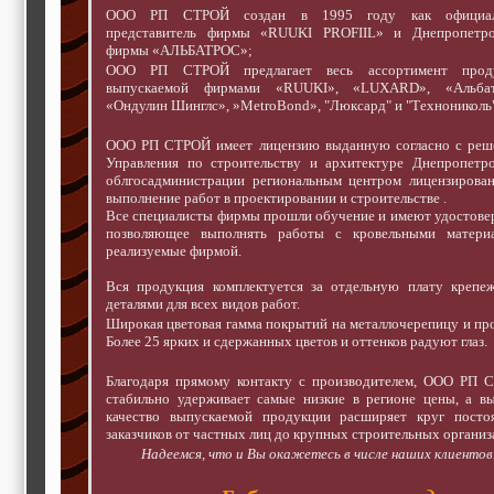
ООО РП СТРОЙ создан в 1995 году как официа
представитель фирмы «RUUKI PROFIIL» и Днепропетро
фирмы «АЛЬБАТРОС»;
ООО РП СТРОЙ предлагает весь ассортимент прод
выпускаемой фирмами «RUUKI», «LUXARD», «Альбат
«Ондулин Шинглс», »MetroBond», "Люксард" и "Технониколь"
ООО РП СТРОЙ имеет лицензию выданную согласно с реш
Управления по строительству и архитектуре Днепропетро
облгосадминистрации региональным центром лицензирован
выполнение работ в проектировании и строительстве .
Все специалисты фирмы прошли обучение и имеют удостове
позволяющее выполнять работы с кровельными материа
реализуемые фирмой.
Вся продукция комплектуется за отдельную плату крепе
деталями для всех видов работ.
Широкая цветовая гамма покрытий на металлочерепицу и пр
Более 25 ярких и сдержанных цветов и оттенков радуют глаз.
Благодаря прямому контакту с производителем, ООО РП 
стабильно удерживает самые низкие в регионе цены, а в
качество выпускаемой продукции расширяет круг посто
заказчиков от частных лиц до крупных строительных организ
Надеемся, что и Вы окажетесь в числе наших клиентов