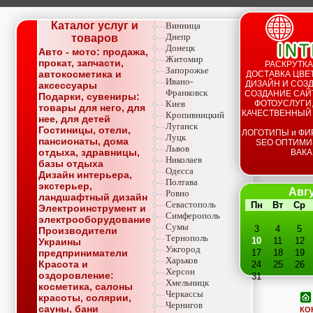
Каталог услуг и
Винница
Днепр
товаров
Донецк
Авто - мото: продажа,
Житомир
прокат, запчасти,
РАСКРУТКА
Запорожье
автокосметика и
ДОСТАВКА ЦВЕТ
Ивано-
ДИЗАЙН И СОЗД
аксессуары
Франковск
СОЗДАНИЕ САЙТ
Подарки, сувениры:
Киев
ФОТОУСЛУГИ,
товары для него, для
КАЧЕСТВЕННЫЙ
Кропивницкий
нее, для детей
Луганск
Гостиницы, отели,
ЛОГОТИПЫ и ФИ
Луцк
пансионаты, дома
SEO ОПТИМИ
Львов
отдыха, здравницы,
ВАКА
Николаев
базы отдыха
Одесса
Дизайн интерьера,
Полтава
экстерьер,
Авгу
Ровно
ландшафтный дизайн
Севастополь
Пн
Вт
Ср
Электроинструмент и
Симферополь
электрооборудование
Сумы
3
4
5
Производители
Тернополь
10
11
12
Украины
Ужгород
предприниматели
17
18
19
Харьков
Красота и
24
25
26
Херсон
оздоровление:
31
Хмельницк
косметика, салоны
Черкассы
красоты, солярии,
Чернигов
сауны, бани
КО