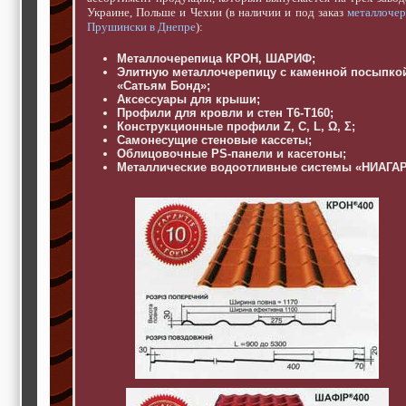
строительные и
Украине, Польше и Чехии (в наличии и под заказ
металлоче
отделочные
Прушински в Днепре
):
материалы,
строительные
Металлочерепица КРОН, ШАРИФ;
машины и техника,
Элитную металлочерепицу с каменной посыпко
все для
«Сатьям Бонд»;
коммуникаций
Аксессуары для крыши;
Туризм, отдых,
Профили для кровли и стен Т6-Т160;
путешествия,
Конструкционные профили Z, C, L, Ω, Σ;
авиакомпании, ж/д
Самонесущие стеновые кассеты;
перевозки,
Облицовочные PS-панели и касетоны;
Металлические водоотливные системы «НИАГАР
пансионаты, отели,
гостинницы
Трудоустройство,
кадровые агентства,
крюининг
Программирование
сайта