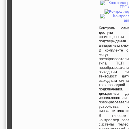
Контроль санкц
доступа обе
совмещенн
подтверждени
аппаратным клю
В комплекте с
могут испо
преобразовател
типа ТСП
преобразовате
выходным си
тензомост, да
выходным сигна
трехпровод
подключения.
дискретных да
использова
преобразовател
устройства
сигналом типа «с
В типовом 
контроллер реа
системы телес
телеизмерений п