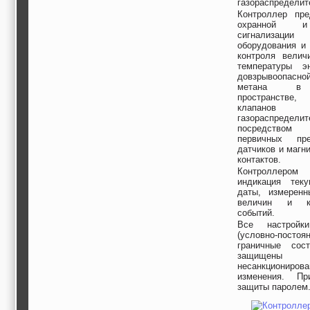
газораспределит
строительные и
Контроллер пре
отделочные
охранной и
материалы,
сигнализаци
строительные
оборудования и 
машины и техника,
контроля велич
все для
температуры эн
коммуникаций
довзрывоопасно
Туризм, отдых,
метана в 
путешествия,
пространстве
авиакомпании, ж/д
клапанов б
перевозки,
газораспределит
пансионаты, отели,
посредств
первичных прео
гостинницы
датчиков и магн
Трудоустройство,
контактов.
кадровые агентства,
Контроллером 
крюининг
индикация теку
Программирование
даты, измеренн
сайта
величин и ко
событий.
Все настройки
(условно-постоя
граничные сос
защищ
несанкционирова
изменения. Пр
защиты паролем