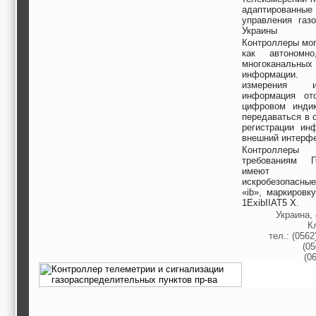
адаптированные 
управления газо
Украины
Контроллеры мог
как автоном
многоканальных 
информации.
измерения 
информация от
цифровом индик
передаваться в 
регистрации ин
внешний интерф
Контроллеры с
требованиям Г
имеют 
искробезопасны
«ib», маркировк
1ExibIIAT5 X.
Украина, 
К
тел.: (0562
(05
(0