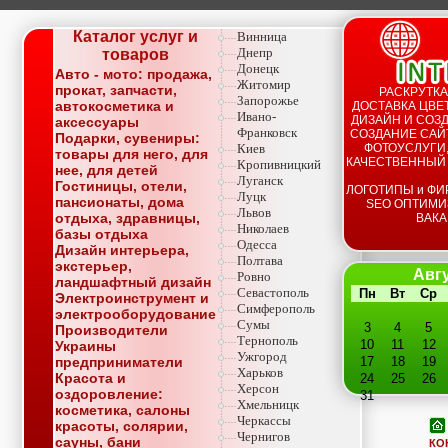
Каталог услуг и
Винница
Днепр
товаров
Донецк
Авто - мото: продажа,
Житомир
прокат, запчасти,
РАСКРУТКА
Запорожье
автокосметика и
ДОСТАВКА ЦВЕТ
Ивано-
ДИЗАЙН И СОЗД
аксессуары
Франковск
СОЗДАНИЕ САЙТ
Подарки, сувениры:
Киев
ФОТОУСЛУГИ,
товары для него, для
КАЧЕСТВЕННЫЙ
Кропивницкий
нее, для детей
Луганск
Гостиницы, отели,
ЛОГОТИПЫ и ФИ
Луцк
пансионаты, дома
SEO ОПТИМИ
Львов
отдыха, здравницы,
ВАКА
Николаев
базы отдыха
Одесса
Дизайн интерьера,
Полтава
экстерьер,
Авгу
Ровно
ландшафтный дизайн
Севастополь
Пн
Вт
Ср
Электроинструмент и
Симферополь
электрооборудование
Сумы
3
4
5
Производители
Тернополь
10
11
12
Украины
Ужгород
предприниматели
17
18
19
Харьков
Красота и
24
25
26
Херсон
оздоровление:
31
Хмельницк
косметика, салоны
Черкассы
красоты, солярии,
Чернигов
сауны, бани
КО