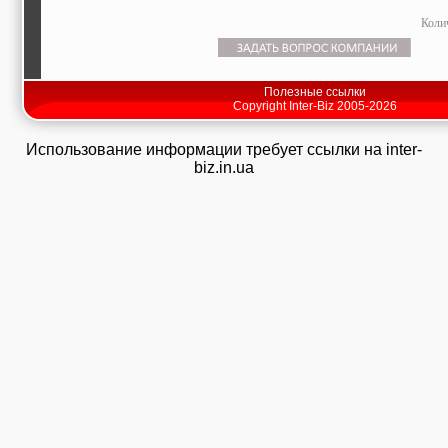
Коли
Полезные ссылки
Copyright Inter-Biz 2005-2026
Использование информации требует ссылки на inter-
biz.in.ua