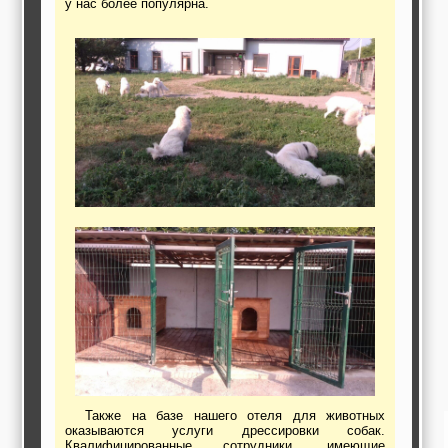
у нас более популярна.
работы,
строительные и
отделочные
материалы,
строительные
машины и техника,
все для
коммуникаций
Туризм, отдых,
путешествия,
авиакомпании, ж/д
перевозки,
пансионаты, отели,
гостинницы
Трудоустройство,
кадровые агентства,
крюининг
Программирование
сайта
Также на базе нашего отеля для животных
оказываются услуги дрессировки собак.
Квалифицированные сотрудники, имеющие