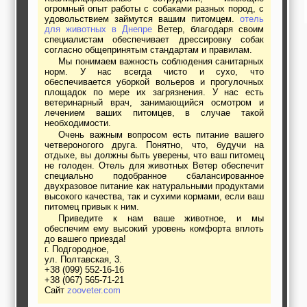
огромный опыт работы с собаками разных пород, с
удовольствием займутся вашим питомцем.
отель
для животных в Днепре
Ветер, благодаря своим
специалистам обеспечивает дрессировку собак
согласно общепринятым стандартам и правилам.
Мы понимаем важность соблюдения санитарных
норм. У нас всегда чисто и сухо, что
обеспечивается уборкой вольеров и прогулочных
площадок по мере их загрязнения. У нас есть
ветеринарный врач, занимающийся осмотром и
лечением ваших питомцев, в случае такой
необходимости.
Очень важным вопросом есть питание вашего
четвероногого друга. Понятно, что, будучи на
отдыхе, вы должны быть уверены, что ваш питомец
не голоден. Отель для животных Ветер обеспечит
специально подобранное сбалансированное
двухразовое питание как натуральными продуктами
высокого качества, так и сухими кормами, если ваш
питомец привык к ним.
Приведите к нам ваше животное, и мы
обеспечим ему высокий уровень комфорта вплоть
до вашего приезда!
г. Подгородное,
ул. Полтавская, 3.
+38 (099) 552-16-16
+38 (067) 565-71-21
Сайт
zooveter.com