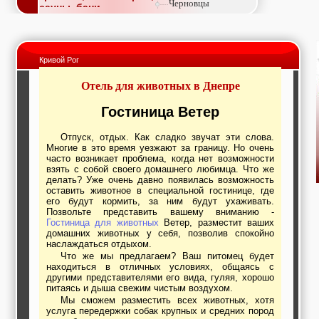
Черновцы
сауны, бани
Недвижимость,
покупка, аренда,
продажа, съем
Окна, стекло,
Кривой Рог
витражи, входные
группы, двери,
Отель для животных в Днепре
светопразрачные
фасады
Образование и наука,
Гостиница Ветер
курсы, обучение,
тренинги, семинары,
Отпуск, отдых. Как сладко звучат эти слова.
повышение
Многие в это время уезжают за границу. Но очень
квалификации
часто возникает проблема, когда нет возможности
Промышленное
взять с собой своего домашнего любимца. Что же
оборудование:
делать? Уже очень давно появилась возможность
заводы, предприятия,
оставить животное в специальной гостинице, где
фабрики, легкая
его будут кормить, за ним будут ухаживать.
промышленность,
Позвольте представить вашему вниманию -
Гостиница для животных
Ветер, разместит ваших
металлургия
домашних животных у себя, позволив спокойно
Развлечения и
наслаждаться отдыхом.
активный отдых:
Что же мы предлагаем? Ваш питомец будет
спортклубы, фитнес,
находиться в отличных условиях, общаясь с
бильярд, боулинг,
другими представителями его вида, гуляя, хорошо
кино, спорттовары,
питаясь и дыша свежим чистым воздухом.
экстим
Мы сможем разместить всех животных, хотя
Строительство и
услуга передержки собак крупных и средних пород
ремонт: проектные