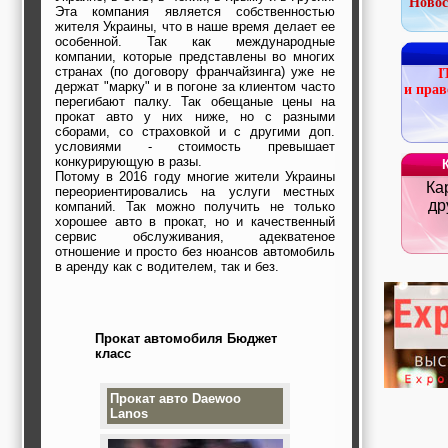
Новос
строительные и
Эта компания является собственностью
отделочные
жителя Украины, что в наше время делает ее
особенной. Так как международные
материалы,
компании, которые представлены во многих
строительные
странах (по договору франчайзинга) уже не
машины и техника,
I
держат "марку" и в погоне за клиентом часто
все для
и прав
перегибают палку. Так обещаные цены на
коммуникаций
прокат авто у них ниже, но с разными
Туризм, отдых,
сборами, со страховкой и с другими доп.
путешествия,
условиями - стоимость превышает
авиакомпании, ж/д
конкурирующую в разы.
перевозки,
Потому в 2016 году многие жители Украины
пансионаты, отели,
Ка
переориентировались на услуги местных
гостинницы
др
компаний. Так можно получить не только
Трудоустройство,
хорошее авто в прокат, но и качественный
кадровые агентства,
сервис обслуживания, адекватеное
крюининг
отношение и просто без нюансов автомобиль
Программирование
в аренду как с водителем, так и без.
сайта
Прокат автомобиля Бюджет
класс
Прокат авто Daewoo
Lanos