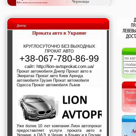
Черновцы
Недвижимость,
покупка, аренда,
продажа, съем
Окна, стекло,
витражи, входные
Днепр
группы, двери,
светопразрачные
Проката авто в Украине
фасады
Образование и наука,
КРУГЛОСУТОЧНО БЕЗ ВЫХОДНЫХ
курсы, обучение,
ПРОКАТ АВТО
тренинги, семинары,
+38-067-780-86-99
повышение
квалификации
сайт: http://lion-avtoprokat.com.ua/
Промышленное
оборудование:
Прокат автомобиля Днепр Прокат авто в
Эмиратах Прокат авто Киев Аренда
заводы, предприятия,
автомобиля Грузия Прокат автомобиля
фабрики, легкая
Одесса Прокат автомобиля Львов
промышленность,
металлургия
Логин
Развлечения и
активный отдых:
Парол
спортклубы, фитнес,
бильярд, боулинг,
кино, спорттовары,
экстим
Строительство и
Уже более 10 лет компания Лион автопрокат
ремонт: проектные
предоставляет услуги проката авто в
А
работы,
Украине, в ОАЭ, в Чехии, в Крыму и в Грузии.