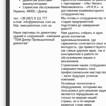
Демонтаж роботами-
с партнерами – «Нет Ничего
манипуляторами
Невозможного» - «Н.Н.Н.» - в
Сервисное обслуживание
достижении взаимовыгодного
Украина, 49000, г.Днепр
сотрудничества .
Мы готовы к сотрудничеству о
тел. +38 (067) 9 111 777
стадии предпроектной
e-mail: info@petromax.com.ua
подготовки до завершения
http: www.petromax.com.ua
работ!!!
Наши партнеры по демонтажу
Нам удалось собрать в одно
зданий и сооружений - компания
целое коллектив
"ТБМ-Днепр Промышленный
единомышленников, где
демонтаж"
гармонично сочетаются опыт и
молодость, где приветствуютс
как самые дерзкие идеи, так и
консерватизм в работе по
обслуживанию машин и
механизмов.
Стремление наших сотруднико
совершенствовать свое
профессиональное мастерств
– залог будущих успехов
компании.
Основные технологии и
оборудование, которыми мы
пользуемся для решения зада
являются передовыми не
только по меркам нашей
страны, но и по меркам
развитых стран мира.