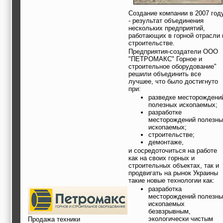
строительные и
отделочные
Создание компании в 2007 год
- результат объединения
материалы,
нескольких предприятий,
строительные
работающих в горной отрасли 
машины и техника,
строительстве.
все для
Предприятия-создатели ООО
коммуникаций
"ПЕТРОМАКС" Горное и
Туризм, отдых,
строительное оборудование"
путешествия,
решили объединить все
авиакомпании, ж/д
лучшее, что было достигнуто
перевозки,
при:
пансионаты, отели,
разведке месторождени
гостинницы
полезных ископаемых;
Трудоустройство,
разработке
кадровые агентства,
месторождений полезны
крюининг
ископаемых;
Программирование
строительстве;
сайта
демонтаже,
и сосредоточиться на работе
как на своих горных и
строительных объектах, так и
продвигать на рынок Украины
такие новые технологии как:
разработка
месторождений полезны
ископаемых
безвзрывным,
экологически чистым
Продажа техники