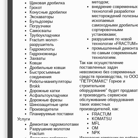
методом;
Щековая дробилка
внедрение современных
Грохот
технологий разработки
Конусные дробилки
месторождений полезны
Экскаваторы
ископаемых
Бульдозеры
самоходными дробильно
Погрузчики
сортировочными
Самосвалы
установками;
Трубоукладчики
разрушение по новой
Fractum молот-
технологии «FRACTUM»
разрушитель
промышленный демонт
Гидромолоты
по самым современным
Гидроножницы
технологиям.
Захваты
Так как осуществление
Ковши
поставленных задач
Дробильные ковши
невозможно без современных
Быстросъемные
средств производства, то ОО
соединения
"ПЕТРОМАКС" Горное и
Роботы-манипуляторы
строительное
Brokk
оборудование" будет продават
Дорожные катки
и производить сервисное
Асфальтоукладчики
обслуживание оборудования
Дорожные фрезы
таких известных
Шинозащитные цепи
производителей, как:
Производители
Планируемые поставки
FRACTUM
KOMATSU
Услуги
MFL
Демонтаж гидромолотами
OM
Разрушение молотом
NPK
Fractum
Идеология компании по работе