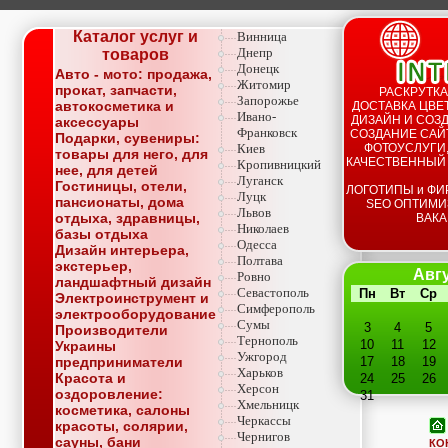
Каталог услуг и
Винница
Днепр
товаров
Донецк
Авто - мото: продажа,
Житомир
прокат, запчасти,
РАСКРУТКА
Запорожье
автокосметика и
ДОСТАВКА ЦВЕТ
Ивано-
ДИЗАЙН И СОЗД
аксессуары
Франковск
СОЗДАНИЕ САЙТ
Подарки, сувениры:
Киев
ФОТОУСЛУГИ,
товары для него, для
КАЧЕСТВЕННЫЙ
Кропивницкий
нее, для детей
Луганск
Гостиницы, отели,
ЛОГОТИПЫ и ФИ
Луцк
пансионаты, дома
SEO ОПТИМИ
Львов
отдыха, здравницы,
ВАКА
Николаев
базы отдыха
Одесса
Дизайн интерьера,
Полтава
экстерьер,
Авгу
Ровно
ландшафтный дизайн
Севастополь
Пн
Вт
Ср
Электроинструмент и
Симферополь
электрооборудование
Сумы
3
4
5
Производители
Тернополь
10
11
12
Украины
Ужгород
предприниматели
17
18
19
Харьков
Красота и
24
25
26
Херсон
оздоровление:
31
Хмельницк
косметика, салоны
Черкассы
красоты, солярии,
Чернигов
сауны, бани
КО