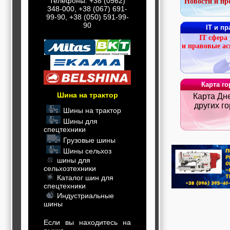
Телефоны: +38 (0562)
Новости и пр
строительные и
348-000, +38 (067) 691-
отделочные
99-90, +38 (050) 591-99-
материалы,
90
IT и пр
строительные
машины и техника,
IT сфера 
все для
и правовые а
коммуникаций
Туризм, отдых,
путешествия,
авиакомпании, ж/д
Карта го
перевозки,
Шина на трактор
пансионаты, отели,
Карта Дн
гостинницы
других г
Шины на трактор
Трудоустройство,
кадровые агентства,
Шины для
крюининг
спецтехники
Программирование
Грузовые шины
сайта
Шины сельхоз
шины для
сельхозтехники
Каталог шин для
спецтехники
Индустриальные
шины
Если вы находитесь на