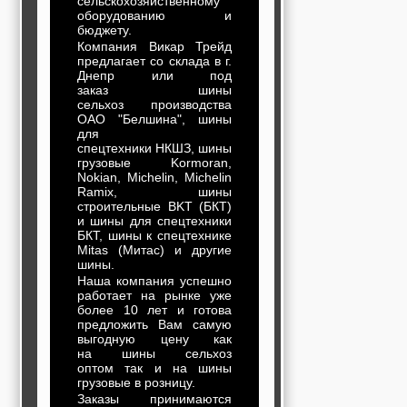
сельскохозяйственному
оборудованию и
бюджету.
Компания Викар Трейд
предлагает со склада в г.
Днепр или под
заказ шины
сельхоз производства
ОАО "Белшина", шины
для
спецтехники НКШЗ, шины
грузовые Kormoran,
Nokian, Michelin, Michelin
Ramix, шины
строительные BKT (БКТ)
и шины для спецтехники
БКТ, шины к спецтехнике
Mitas (Митас) и другие
шины.
Наша компания успешно
работает на рынке уже
более 10 лет и готова
предложить Вам самую
выгодную цену как
на шины сельхоз
оптом так и на шины
грузовые в розницу.
Заказы принимаются