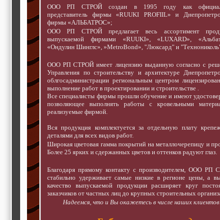
ООО РП СТРОЙ создан в 1995 году как официа
представитель фирмы «RUUKI PROFIIL» и Днепропетро
фирмы «АЛЬБАТРОС»;
ООО РП СТРОЙ предлагает весь ассортимент прод
выпускаемой фирмами «RUUKI», «LUXARD», «Альбат
«Ондулин Шинглс», »MetroBond», "Люксард" и "Технониколь"
ООО РП СТРОЙ имеет лицензию выданную согласно с реш
Управления по строительству и архитектуре Днепропетро
облгосадминистрации региональным центром лицензирован
выполнение работ в проектировании и строительстве .
Все специалисты фирмы прошли обучение и имеют удостове
позволяющее выполнять работы с кровельными материа
реализуемые фирмой.
Вся продукция комплектуется за отдельную плату крепе
деталями для всех видов работ.
Широкая цветовая гамма покрытий на металлочерепицу и пр
Более 25 ярких и сдержанных цветов и оттенков радуют глаз.
Благодаря прямому контакту с производителем, ООО РП 
стабильно удерживает самые низкие в регионе цены, а в
качество выпускаемой продукции расширяет круг посто
заказчиков от частных лиц до крупных строительных организ
Надеемся, что и Вы окажетесь в числе наших клиентов