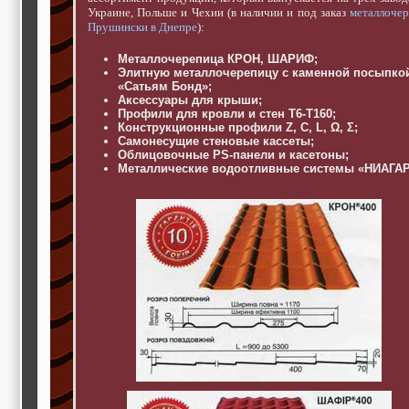
строительные и
Украине, Польше и Чехии (в наличии и под заказ
металлоче
отделочные
Прушински в Днепре
):
материалы,
строительные
Металлочерепица КРОН, ШАРИФ;
машины и техника,
Элитную металлочерепицу с каменной посыпко
все для
«Сатьям Бонд»;
коммуникаций
Аксессуары для крыши;
Туризм, отдых,
Профили для кровли и стен Т6-Т160;
путешествия,
Конструкционные профили Z, C, L, Ω, Σ;
авиакомпании, ж/д
Самонесущие стеновые кассеты;
перевозки,
Облицовочные PS-панели и касетоны;
Металлические водоотливные системы «НИАГАР
пансионаты, отели,
гостинницы
Трудоустройство,
кадровые агентства,
крюининг
Программирование
сайта