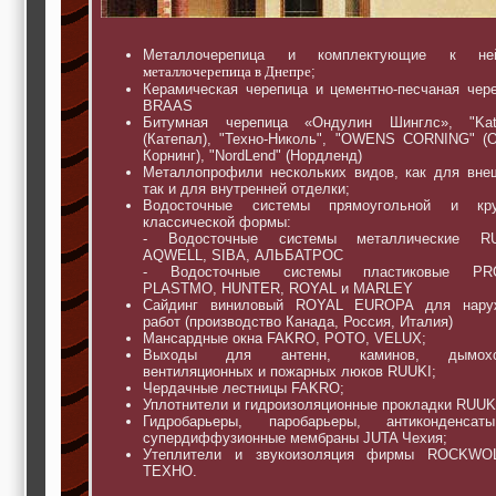
Металлочерепица и комплектующие к н
металлочерепица в Днепре
;
Керамическая черепица и цементно-песчаная чер
BRAAS
Битумная черепица «Ондулин Шинглс», "Kate
(Катепал), "Техно-Николь", "OWENS CORNING" (
Корнинг), "NordLend" (Нордленд)
Металлопрофили нескольких видов, как для вне
так и для внутренней отделки;
Водосточные системы прямоугольной и кру
классической формы:
- Водосточные системы металлические RU
AQWELL, SIBA, АЛЬБАТРОС
- Водосточные системы пластиковые PRO
PLASTMO, HUNTER, ROYAL и MARLEY
Сайдинг виниловый ROYAL EUROPA для нару
работ (производство Канада, Россия, Италия)
Мансардные окна FAKRO, POTO, VELUX;
Выходы для антенн, каминов, дымохо
вентиляционных и пожарных люков RUUKI;
Чердачные лестницы FAKRO;
Уплотнители и гидроизоляционные прокладки RUUK
Гидробарьеры, паробарьеры, антиконденса
супердиффузионные мембраны JUTA Чехия;
Утеплители и звукоизоляция фирмы ROCKWO
ТЕХНО.