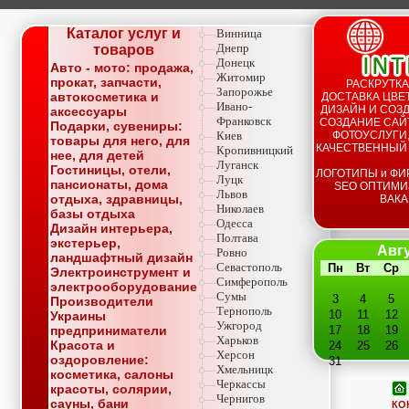
Каталог услуг и
Винница
Днепр
товаров
Донецк
Авто - мото: продажа,
Житомир
прокат, запчасти,
РАСКРУТКА
Запорожье
автокосметика и
ДОСТАВКА ЦВЕТ
Ивано-
ДИЗАЙН И СОЗД
аксессуары
Франковск
СОЗДАНИЕ САЙТ
Подарки, сувениры:
Киев
ФОТОУСЛУГИ,
товары для него, для
КАЧЕСТВЕННЫЙ
Кропивницкий
нее, для детей
Луганск
Гостиницы, отели,
ЛОГОТИПЫ и ФИ
Луцк
пансионаты, дома
SEO ОПТИМИ
Львов
отдыха, здравницы,
ВАКА
Николаев
базы отдыха
Одесса
Дизайн интерьера,
Полтава
экстерьер,
Авгу
Ровно
ландшафтный дизайн
Севастополь
Пн
Вт
Ср
Электроинструмент и
Симферополь
электрооборудование
Сумы
3
4
5
Производители
Тернополь
10
11
12
Украины
Ужгород
предприниматели
17
18
19
Харьков
Красота и
24
25
26
Херсон
оздоровление:
31
Хмельницк
косметика, салоны
Черкассы
красоты, солярии,
Чернигов
сауны, бани
КО