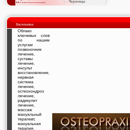
Черновцы
Недвижимость,
покупка, аренда,
продажа, съем
Окна, стекло,
витражи, входные
Васильевка
группы, двери,
светопразрачные
Облако
фасады
ключевых слов
Образование и наука,
по нашим
курсы, обучение,
услугам
тренинги, семинары,
позвоночник
повышение
лечение,
квалификации
суставы
Промышленное
лечение,
оборудование:
инсульт
заводы, предприятия,
восстановление,
фабрики, легкая
нервная
промышленность,
система
металлургия
лечение,
Развлечения и
остеохондроз
активный отдых:
лечение,
спортклубы, фитнес,
радикулит
бильярд, боулинг,
лечение,
кино, спорттовары,
массаж
экстим
мануальный
Строительство и
терапевт,
ремонт: проектные
мануальная
работы,
терапия,