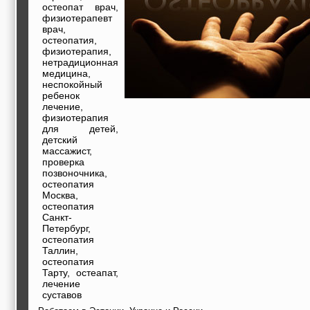
строительные и
остеопат врач,
отделочные
физиотерапевт
материалы,
врач,
строительные
остеопатия,
машины и техника,
физиотерапия,
все для
нетрадиционная
коммуникаций
медицина,
Туризм, отдых,
неспокойный
путешествия,
ребенок
авиакомпании, ж/д
лечение,
перевозки,
физиотерапия
пансионаты, отели,
для детей,
гостинницы
детский
Трудоустройство,
массажист,
кадровые агентства,
проверка
крюининг
позвоночника,
Программирование
остеопатия
сайта
Москва,
остеопатия
Санкт-
Петербург,
остеопатия
Таллин,
остеопатия
Тарту, остеапат,
лечение
суставов