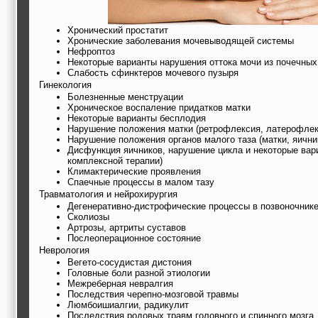
Хронический простатит
Хронические заболевания мочевыводящей системы
Нефроптоз
Некоторые варианты нарушения оттока мочи из почечных
Слабость сфинктеров мочевого пузыря
Гинекология
Болезненные менструации
Хроническое воспаление придатков матки
Некоторые варианты бесплодия
Нарушение положения матки (ретрофлексия, латерофлек
Нарушение положения органов малого таза (матки, яичник
Дисфункция яичников, нарушение цикла и некоторые вар
комплексной терапии)
Климактерические проявления
Спаечные процессы в малом тазу
Травматология и нейрохирургия
Дегенеративно-дистрофические процессы в позвоночник
Сколиозы
Артрозы, артриты суставов
Послеоперационное состояние
Неврология
Вегето-сосудистая дистония
Головные боли разной этиологии
Межреберная невралгия
Последствия черепно-мозговой травмы
Люмбоишиалгии, радикулит
Последствия родовых травм головного и спинного мозга