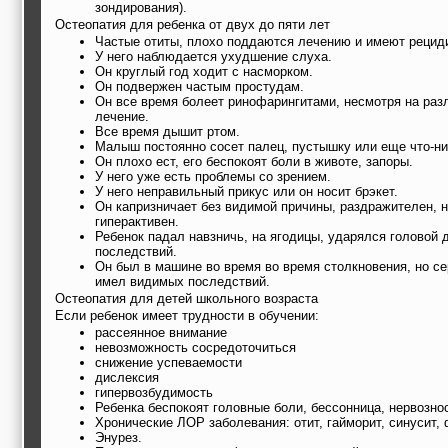
зондирования).
Остеопатия для ребенка от двух до пяти лет
Частые отиты, плохо поддаются лечению и имеют рецид
У него наблюдается ухудшение слуха.
Он круглый год ходит с насморком.
Он подвержен частым простудам.
Он все время болеет ринофарингитами, несмотря на раз
лечение.
Все время дышит ртом.
Малыш постоянно сосет палец, пустышку или еще что-ни
Он плохо ест, его беспокоят боли в животе, запоры.
У него уже есть проблемы со зрением.
У него неправильный прикус или он носит брэкет.
Он капризничает без видимой причины, раздражителен, н
гиперактивен.
Ребенок падал навзничь, на ягодицы, ударялся головой
последствий.
Он был в машине во время во время столкновения, но се
имел видимых последствий.
Остеопатия для детей школьного возраста
Если ребенок имеет трудности в обучении:
рассеянное внимание
невозможность сосредоточиться
снижение успеваемости
дислексия
гипервозбудимость
Ребенка беспокоят головные боли, бессонница, нервознос
Хронические ЛОР заболевания: отит, гайморит, синусит, 
Энурез.