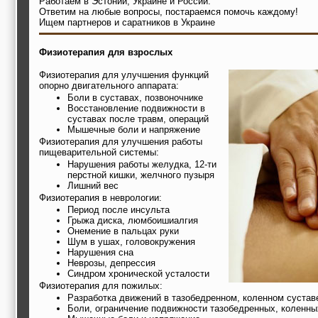
Работаем в Эстонии, Украине и России.
Ответим на любые вопросы, постараемся помочь каждому!
Ищем партнеров и саратников в Украине
Физиотерапия для взрослых
Физиотерапия для улучшения функций
опорно двигательного аппарата:
Боли в суставах, позвоночнике
Восстановление подвижности в
суставах после травм, операций
Мышечные боли и напряжение
Физиотерапия для улучшения работы
пищеварительной системы:
Нарушения работы желудка, 12-ти
перстной кишки, желчного пузыря
Лишний вес
Физиотерапия в неврологии:
Период после инсульта
Грыжа диска, люмбоишиалгия
Онемение в пальцах руки
Шум в ушах, головокружения
Нарушения сна
Неврозы, депрессия
Синдром хронической усталости
Физиотерапия для пожилых:
Разработка движений в тазобедренном, коленном сустав
Боли, ограничение подвижности тазобедренных, коленны