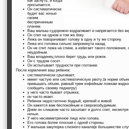
как заснуть, и когда
просыпается.
Он систематически
будит вас ночью
своим
беспричинным
плачем.
Ваш малыш судорожно вздрагивает и напрягается без в
Он спит на одном и том же боку.
Лежа он поворачивает голову в одну и ту же сторону.
Лежа его головка сильно запрокинута назад.
Он не спит лежа на спине, а избегает такого положения,
неудобным.
Ваш младенец плохо берет грудь или рожок.
Он с трудом сосет.
Он испытывает трудности при глотании.
После кормления ваш ребенок:
систематически срыгивает;
имеет частую или систематическую рвоту;(в норме объе
превышать объем, равный трем кофейным ложкам жидкос
сообщить своему педиатру)
у него часто бывает отрыжка;
он часто икает.
Ребенок недостаточно бодрый, крепкий и живой.
Он кажется вам беспокойным и сверхвозбудимым.
Днем он слишком часто засыпает и долго спит, несмотря 
ночью.
У него несимметричное лицо или голова.
Его голова более плоская с одной стороны.
У малыша закупорка слезного канала(в большинстве слу