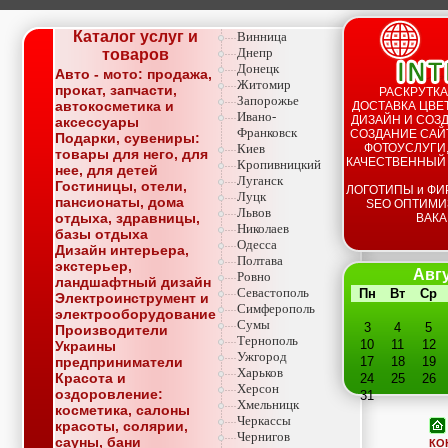
Каталог услуг и
Винница
Днепр
товаров
Донецк
Авто - мото: продажа,
Житомир
прокат, запчасти,
РАСКРУТКА
Запорожье
автокосметика и
ДОСТАВКА ЦВЕТ
Ивано-
ДИЗАЙН И СОЗД
аксессуары
Франковск
СОЗДАНИЕ САЙТ
Подарки, сувениры:
Киев
ФОТОУСЛУГИ,
товары для него, для
КАЧЕСТВЕННЫЙ
Кропивницкий
нее, для детей
Луганск
Гостиницы, отели,
ЛОГОТИПЫ и ФИ
Луцк
пансионаты, дома
SEO ОПТИМИ
Львов
отдыха, здравницы,
ВАКА
Николаев
базы отдыха
Одесса
Дизайн интерьера,
Полтава
экстерьер,
Авгу
Ровно
ландшафтный дизайн
Севастополь
Пн
Вт
Ср
Электроинструмент и
Симферополь
электрооборудование
Сумы
3
4
5
Производители
Тернополь
10
11
12
Украины
Ужгород
предприниматели
17
18
19
Харьков
Красота и
24
25
26
Херсон
оздоровление:
31
Хмельницк
косметика, салоны
Черкассы
красоты, солярии,
Чернигов
сауны, бани
КО