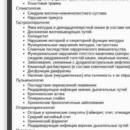
Хлыстовая травма
Стоматология
Синдром височно-нижнечелюстного сустава
Нарушение прикуса
Гастроэнтерология
Язва желудка и двенадцатиперстной кишки (в составе ко
Дискинезии желчевыводящих путей
Холецистит
Нарушение моторной и секреторной функции желудка
Функциональные нарушения желудка, гастростазы
Спаечные последствия хирургического вмешательства
Функциональные нарушения толстого кишечника (запоры и
синдром раздраженной толстой кишки, кишечные колики, 
Заболевания, связанные с дуоденогастральным рефлюк
Кишечный дисбактериоз (в составе комплексной терапии)
Дисфункции диафрагмы
Наличие грыж (неущемленных) или склонность к их обра
Пульмонология
Последствие перенесенной пневмонии
Рецидивирующие инфекции нижних дыхательных путей
Бронхиальная астма
Плевральные спайки
Хронические бронхолегочные заболевания
Оториноларингология
Острые и хронические синуситы (гайморит, отит, этмоиди
Средний негнойный отит
Хронический фарингит
Рецидивирующие инфекции верхних дыхательных путей