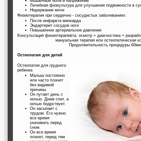
Мышечные боли и напряжение
Лечебная физкультура для улучшения подвижности в сус
Недержание мочи
Физиотерапия при сердечно - сосудистых заболеваниях:
После инфаркта миокарда
Эндартерит сосудов ноги
Повышенное артериальное давление
Консультация физиотерапевта: осмотр + диагностика + разраб
мануальная терапия или остеопатическая к
Продолжительность процедуры 60ми
Остеопатия для детей
Остеопатия для грудного
ребенка
Малыш постоянно
или часто плачет
без видимой
причины.
Он путает день с
ночью. Днем спит, а
ночью бодрствует.
Он засыпает с
трудом. Его нужно
все время
укачивать перед
сном.
Он все время
плачет, перед тем