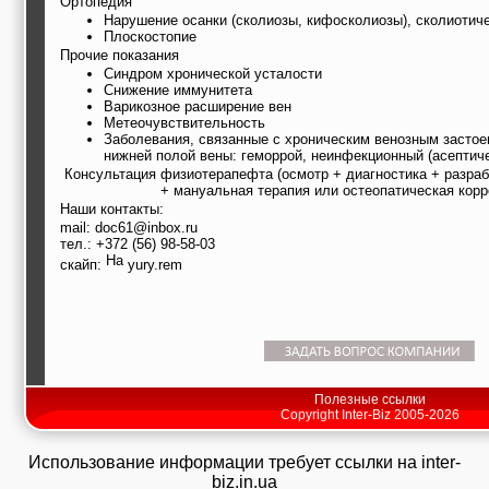
Ортопедия
Нарушение осанки (сколиозы, кифосколиозы), сколиотич
Плоскостопие
Прочие показания
Синдром хронической усталости
Снижение иммунитета
Варикозное расширение вен
Метеочувствительность
Заболевания, связанные с хроническим венозным застое
нижней полой вены: геморрой, неинфекционный (асептиче
Консультация физиотерапефта (осмотр + диагностика + разра
+ мануальная терапия или остеопатическая корр
Наши контакты:
mail: doc61@inbox.ru
тел.: +372 (56) 98-58-03
скайп:
yury.rem
Полезные ссылки
Copyright Inter-Biz 2005-2026
Использование информации требует ссылки на inter-
biz.in.ua