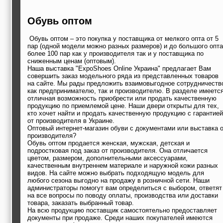
строительные и
отделочные
Обувь оптом
материалы,
строительные
машины и техника,
Обувь оптом – это покупка у поставщика от мелкого опта от 5
все для
пар (одной модели можно разных размеров) и до большого опта
коммуникаций
более 100 пар как у производителя так и у поставщика по
Туризм, отдых,
сниженным ценам (оптовым).
путешествия,
Наша выставка "ExpoShoes Online Украина" предлагает Вам
совершить заказ модельного ряда из представленных товаров
авиакомпании, ж/д
на сайте. Мы рады предложить взаимовыгодное сотрудничеств
перевозки,
как предпринимателю, так и производителю. В разделе имеетс
пансионаты, отели,
отличная возможность приобрести или продать качественную
гостинницы
продукцию по приемлемой цене. Наши двери открыты для тех,
Трудоустройство,
кто хочет найти и продать качественную продукцию с гарантией
кадровые агентства,
от производителя в Украине.
крюининг
Оптовый интернет-магазин обуви с документами или выставка 
Программирование
производителя?
сайта
Обувь оптом продается женская, мужская, детская и
подростковая под заказ от производителя. Она отличается
цветом, размером, дополнительными аксессуарами,
качественным внутреннем материале и наружной кожи разных
видов. На сайте можно выбрать подходящую модель для
любого сезона выгодно на продажу в розничной сети. Наши
администраторы помогут вам определиться с выбором, ответят
на все вопросы по поводу оплаты, производства или доставки
товара, заказать выбранный товар.
На всю продукцию поставщик самостоятельно предоставляет
документы при продаже. Среди наших покупателей имеются