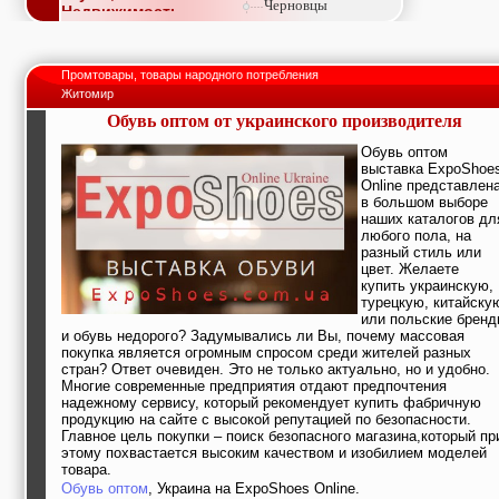
Черновцы
Недвижимость,
покупка, аренда,
продажа, съем
Окна, стекло,
Промтовары, товары народного потребления
витражи, входные
Житомир
группы, двери,
светопразрачные
Обувь оптом от украинского производителя
фасады
Обувь оптом
Образование и наука,
выставка ExpoShoe
курсы, обучение,
Online представлен
тренинги, семинары,
в большом выборе
повышение
наших каталогов дл
квалификации
любого пола, на
Промышленное
разный стиль или
оборудование:
цвет. Желаете
заводы, предприятия,
купить украинскую,
фабрики, легкая
турецкую, китайску
промышленность,
или польские брен
металлургия
и обувь недорого? Задумывались ли Вы, почему массовая
Развлечения и
покупка является огромным спросом среди жителей разных
активный отдых:
стран? Ответ очевиден. Это не только актуально, но и удобно.
спортклубы, фитнес,
Многие современные предприятия отдают предпочтения
надежному сервису, который рекомендует купить фабричную
бильярд, боулинг,
продукцию на сайте с высокой репутацией по безопасности.
кино, спорттовары,
Главное цель покупки – поиск безопасного магазина,который пр
экстим
этому похвастается высоким качеством и изобилием моделей
Строительство и
товара.
ремонт: проектные
Обувь оптом
, Украина на ExpoShoes Online.
работы,