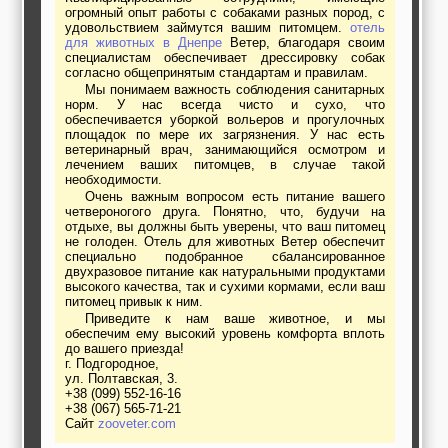
огромный опыт работы с собаками разных пород, с
удовольствием займутся вашим питомцем.
отель
для животных в Днепре
Ветер, благодаря своим
специалистам обеспечивает дрессировку собак
согласно общепринятым стандартам и правилам.
Мы понимаем важность соблюдения санитарных
норм. У нас всегда чисто и сухо, что
обеспечивается уборкой вольеров и прогулочных
площадок по мере их загрязнения. У нас есть
ветеринарный врач, занимающийся осмотром и
лечением ваших питомцев, в случае такой
необходимости.
Очень важным вопросом есть питание вашего
четвероногого друга. Понятно, что, будучи на
отдыхе, вы должны быть уверены, что ваш питомец
не голоден. Отель для животных Ветер обеспечит
специально подобранное сбалансированное
двухразовое питание как натуральными продуктами
высокого качества, так и сухими кормами, если ваш
питомец привык к ним.
Приведите к нам ваше животное, и мы
обеспечим ему высокий уровень комфорта вплоть
до вашего приезда!
г. Подгородное,
ул. Полтавская, 3.
+38 (099) 552-16-16
+38 (067) 565-71-21
Сайт
zooveter.com