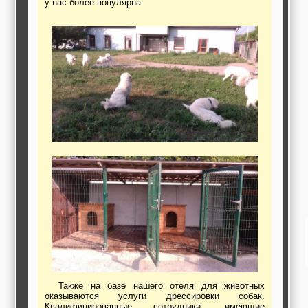
у нас более популярна.
работы,
строительные и
отделочные
материалы,
строительные
машины и техника,
все для
коммуникаций
Туризм, отдых,
путешествия,
авиакомпании, ж/д
перевозки,
пансионаты, отели,
гостинницы
Трудоустройство,
кадровые агентства,
крюининг
Программирование
сайта
Также на базе нашего отеля для животных
оказываются услуги дрессировки собак.
Квалифицированные сотрудники, имеющие