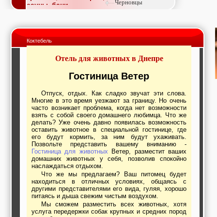
Черновцы
сауны, бани
Недвижимость,
покупка, аренда,
продажа, съем
Окна, стекло,
Коктебель
витражи, входные
группы, двери,
Отель для животных в Днепре
светопразрачные
фасады
Образование и наука,
Гостиница Ветер
курсы, обучение,
тренинги, семинары,
Отпуск, отдых. Как сладко звучат эти слова.
повышение
Многие в это время уезжают за границу. Но очень
квалификации
часто возникает проблема, когда нет возможности
Промышленное
взять с собой своего домашнего любимца. Что же
оборудование:
делать? Уже очень давно появилась возможность
заводы, предприятия,
оставить животное в специальной гостинице, где
фабрики, легкая
его будут кормить, за ним будут ухаживать.
промышленность,
Позвольте представить вашему вниманию -
Гостиница для животных
Ветер, разместит ваших
металлургия
домашних животных у себя, позволив спокойно
Развлечения и
наслаждаться отдыхом.
активный отдых:
Что же мы предлагаем? Ваш питомец будет
спортклубы, фитнес,
находиться в отличных условиях, общаясь с
бильярд, боулинг,
другими представителями его вида, гуляя, хорошо
кино, спорттовары,
питаясь и дыша свежим чистым воздухом.
экстим
Мы сможем разместить всех животных, хотя
Строительство и
услуга передержки собак крупных и средних пород
ремонт: проектные