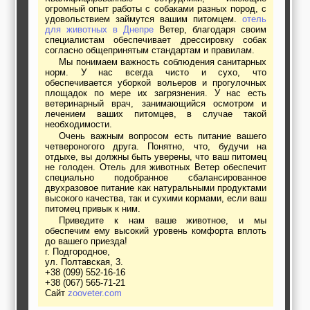
огромный опыт работы с собаками разных пород, с
удовольствием займутся вашим питомцем.
отель
для животных в Днепре
Ветер, благодаря своим
специалистам обеспечивает дрессировку собак
согласно общепринятым стандартам и правилам.
Мы понимаем важность соблюдения санитарных
норм. У нас всегда чисто и сухо, что
обеспечивается уборкой вольеров и прогулочных
площадок по мере их загрязнения. У нас есть
ветеринарный врач, занимающийся осмотром и
лечением ваших питомцев, в случае такой
необходимости.
Очень важным вопросом есть питание вашего
четвероногого друга. Понятно, что, будучи на
отдыхе, вы должны быть уверены, что ваш питомец
не голоден. Отель для животных Ветер обеспечит
специально подобранное сбалансированное
двухразовое питание как натуральными продуктами
высокого качества, так и сухими кормами, если ваш
питомец привык к ним.
Приведите к нам ваше животное, и мы
обеспечим ему высокий уровень комфорта вплоть
до вашего приезда!
г. Подгородное,
ул. Полтавская, 3.
+38 (099) 552-16-16
+38 (067) 565-71-21
Сайт
zooveter.com