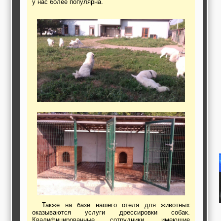
у нас более популярна.
работы,
строительные и
отделочные
материалы,
строительные
машины и техника,
все для
коммуникаций
Туризм, отдых,
путешествия,
авиакомпании, ж/д
перевозки,
пансионаты, отели,
гостинницы
Трудоустройство,
кадровые агентства,
крюининг
Программирование
сайта
Также на базе нашего отеля для животных
оказываются услуги дрессировки собак.
Квалифицированные сотрудники, имеющие