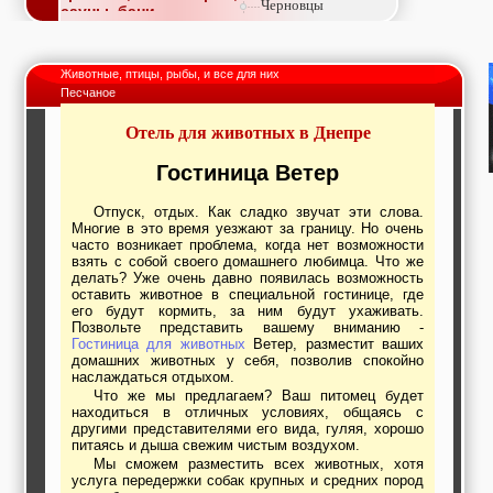
Черновцы
сауны, бани
Недвижимость,
покупка, аренда,
продажа, съем
Животные, птицы, рыбы, и все для них
Окна, стекло,
Песчаное
витражи, входные
группы, двери,
Отель для животных в Днепре
светопразрачные
фасады
Образование и наука,
Гостиница Ветер
курсы, обучение,
тренинги, семинары,
Отпуск, отдых. Как сладко звучат эти слова.
повышение
Многие в это время уезжают за границу. Но очень
квалификации
часто возникает проблема, когда нет возможности
Промышленное
взять с собой своего домашнего любимца. Что же
оборудование:
делать? Уже очень давно появилась возможность
заводы, предприятия,
оставить животное в специальной гостинице, где
фабрики, легкая
его будут кормить, за ним будут ухаживать.
промышленность,
Позвольте представить вашему вниманию -
Гостиница для животных
Ветер, разместит ваших
металлургия
домашних животных у себя, позволив спокойно
Развлечения и
наслаждаться отдыхом.
активный отдых:
Что же мы предлагаем? Ваш питомец будет
спортклубы, фитнес,
находиться в отличных условиях, общаясь с
бильярд, боулинг,
другими представителями его вида, гуляя, хорошо
кино, спорттовары,
питаясь и дыша свежим чистым воздухом.
экстим
Мы сможем разместить всех животных, хотя
Строительство и
услуга передержки собак крупных и средних пород
ремонт: проектные