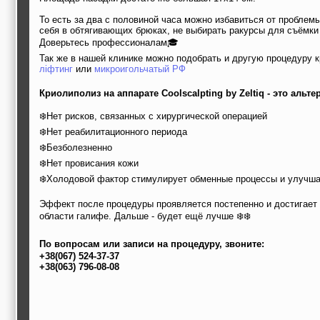
⠀
То есть за два с половиной часа можно избавиться от проблем
себя в обтягивающих брюках, не выбирать ракурсы для съёмки в
Доверьтесь профессионалам🎓
Так же в нашей клинике можно подобрать и другую процедуру 
ліфтинг
или
микроигольчатый РФ
Криолиполиз на аппарате Coolscalpting by Zeltiq - это альт
⠀
❄️Нет рисков, связанных с хирургической операцией
❄️Нет реабилитационного периода
❄️Безболезненно
❄️Нет провисания кожи
❄️Холодовой фактор стимулирует обменные процессы и улучш
⠀
Эффект после процедуры проявляется постепенно и достигает 
области галифе. Дальше - будет ещё лучше ❄️❄️
По вопросам или записи на процедуру, звоните:
+38(067) 524-37-37
+38(063) 796-08-08