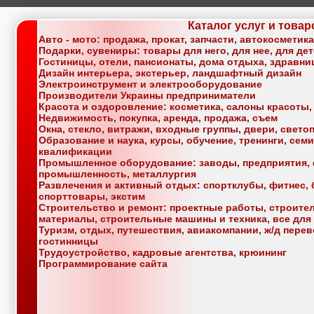
Каталог услуг и товар
Авто - мото: продажа, прокат, запчасти, автокосметик
Подарки, сувениры: товары для него, для нее, для де
Гостиницы, отели, пансионаты, дома отдыха, здравн
Дизайн интерьера, экстерьер, ландшафтный дизайн
Электроинструмент и электрооборудование
Производители Украины предприниматели
Красота и оздоровление: косметика, салоны красоты,
Недвижимость, покупка, аренда, продажа, съем
Окна, стекло, витражи, входные группы, двери, свет
Образование и наука, курсы, обучение, тренинги, се
квалификации
Промышленное оборудование: заводы, предприятия, 
промышленность, металлургия
Развлечения и активный отдых: спортклубы, фитнес, б
спорттовары, экстим
Строительство и ремонт: проектные работы, строите
материалы, строительные машины и техника, все для
Туризм, отдых, путешествия, авиакомпании, ж/д перев
гостинницы
Трудоустройство, кадровые агентства, крюининг
Программирование сайта