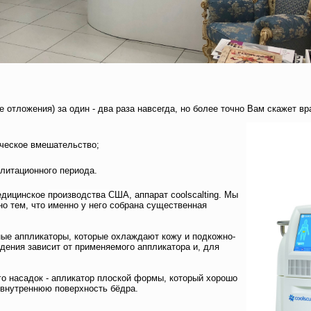
 отложения) за один - два раза навсегда, но более точно Вам скажет вр
ическое вмешательство;
илитационного периода.
едицинское
производства США
, аппарат coolscalting. Мы
но тем, что именно у него собрана существенная
ные аппликаторы, которые охлаждают кожу и подкожно-
дения зависит от применяемого аппликатора и, для
го насадок - апликатор плоской формы, который хорошо
 внутреннюю поверхность бёдра.