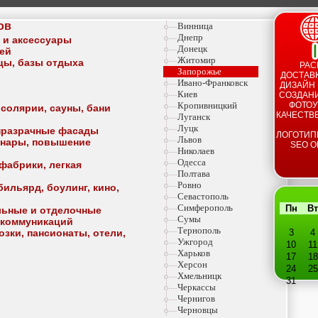
ов
Винница
Днепр
а и аксессуары
Донецк
тей
Житомир
ицы, базы отдыха
РАС
Запорожье
ДОСТАВК
Ивано-Франковск
ДИЗАЙН 
Киев
СОЗДАНИ
Кропивницкий
ФОТОУ
 солярии, сауны, бани
КАЧЕСТВ
Луганск
Луцк
опразрачные фасады
ЛОГОТИП
Львов
минары, повышение
SEO О
Николаев
Одесса
фабрики, легкая
Полтава
Ровно
ильярд, боулинг, кино,
Севастополь
Симферополь
Пн
Вт
льные и отделочные
Сумы
 коммуникаций
Тернополь
озки, пансионаты, отели,
3
4
Ужгород
10
11
Харьков
17
18
Херсон
24
25
Хмельницк
31
Черкассы
Чернигов
Черновцы