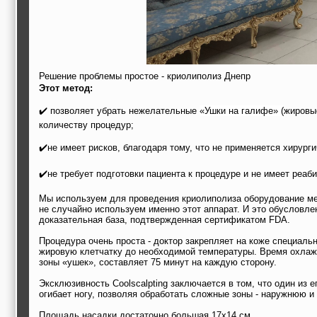
Решение проблемы простое - криолиполиз Днепр
Этот метод:
⠀
✔️ позволяет убрать нежелательные
«Ушки на галифе» (
жировые
количеству процедур;
⠀
✔️не имеет рисков, благодаря тому, что не применяется хирург
⠀
✔️не требует подготовки пациента к процедуре и не имеет реаб
⠀
Мы используем для проведения криолиполиза оборудование м
не случайно используем именно этот аппарат. И это обусловле
доказательная база, подтвержденная сертификатом FDA.
⠀
Процедура очень проста - доктор закрепляет на коже специаль
жировую клетчатку до необходимой температуры. Время охлаж
зоны «ушек», составляет 75 минут на каждую сторону.
⠀
Эксклюзивность Coolscalpting заключается в том, что один из е
огибает ногу, позволяя обработать сложные зоны - наружнюю и
⠀
Площадь насадки достаточно большая 17x14 см.