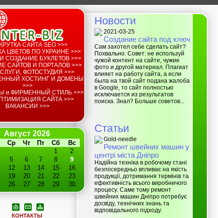
Новости
2021-03-25
Создание сайта под ключ
КРУТКА САЙТА SEO >>>
Сам захотел себе сделать сайт?
А ЦВЕТОВ ПО УКРАИНЕ >>>
Похвально. Совет: не используй
И СОЗДАНИЕ БУКЛЕТОВ >>>
чужой контент на сайте, чужие
Е САЙТОВ И ПОРТАЛОВ >>>
фото и другой материал. Плагиат
СЛУГИ, ФОТОСТУДИЯ >>>
влияет на работу сайта, а если
ЕННЫЙ ХОСТИНГ И ДОМЕНЫ
была на твой сайт подана жалоба
>>>
в Google, то сайт полностью
Ы и ФИРМЕННЫЙ СТИЛЬ >>>
исключается из результатов
ПТИМИЗАЦИЯ САЙТА >>>
поиска. Знал? Больше советов...
ВАКАНСИИ >>>
Статьи
Август 2026
Gold-needle
Ср
Чт
Пт
Сб
Вс
Ремонт швейних машин у
1
2
центрі міста Дніпро
5
6
7
8
9
Надійна техніка в робочому стані
12
13
14
15
16
безпосередньо впливає на якість
19
20
21
22
23
продукції, дотримання термінів та
ефективність всього виробничого
26
27
28
29
30
процесу. Саме тому ремонт
швейних машин Дніпро потребує
досвіду, технічних знань та
відповідального підходу.
КОНТАКТЫ