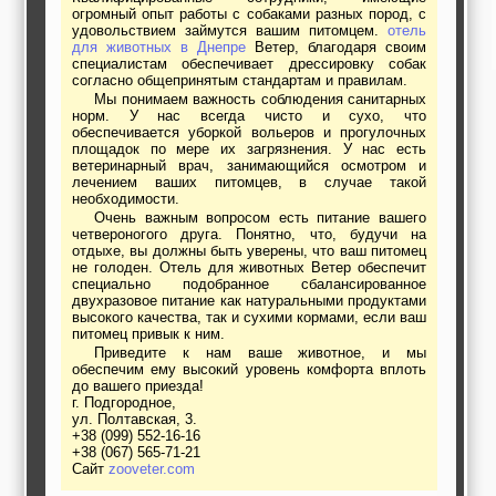
огромный опыт работы с собаками разных пород, с
удовольствием займутся вашим питомцем.
отель
для животных в Днепре
Ветер, благодаря своим
специалистам обеспечивает дрессировку собак
согласно общепринятым стандартам и правилам.
Мы понимаем важность соблюдения санитарных
норм. У нас всегда чисто и сухо, что
обеспечивается уборкой вольеров и прогулочных
площадок по мере их загрязнения. У нас есть
ветеринарный врач, занимающийся осмотром и
лечением ваших питомцев, в случае такой
необходимости.
Очень важным вопросом есть питание вашего
четвероногого друга. Понятно, что, будучи на
отдыхе, вы должны быть уверены, что ваш питомец
не голоден. Отель для животных Ветер обеспечит
специально подобранное сбалансированное
двухразовое питание как натуральными продуктами
высокого качества, так и сухими кормами, если ваш
питомец привык к ним.
Приведите к нам ваше животное, и мы
обеспечим ему высокий уровень комфорта вплоть
до вашего приезда!
г. Подгородное,
ул. Полтавская, 3.
+38 (099) 552-16-16
+38 (067) 565-71-21
Сайт
zooveter.com