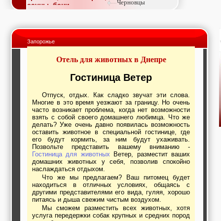
Черновцы
сауны, бани
Недвижимость,
покупка, аренда,
продажа, съем
Окна, стекло,
Запорожье
витражи, входные
группы, двери,
Отель для животных в Днепре
светопразрачные
фасады
Образование и наука,
Гостиница Ветер
курсы, обучение,
тренинги, семинары,
Отпуск, отдых. Как сладко звучат эти слова.
повышение
Многие в это время уезжают за границу. Но очень
квалификации
часто возникает проблема, когда нет возможности
Промышленное
взять с собой своего домашнего любимца. Что же
оборудование:
делать? Уже очень давно появилась возможность
заводы, предприятия,
оставить животное в специальной гостинице, где
фабрики, легкая
его будут кормить, за ним будут ухаживать.
промышленность,
Позвольте представить вашему вниманию -
Гостиница для животных
Ветер, разместит ваших
металлургия
домашних животных у себя, позволив спокойно
Развлечения и
наслаждаться отдыхом.
активный отдых:
Что же мы предлагаем? Ваш питомец будет
спортклубы, фитнес,
находиться в отличных условиях, общаясь с
бильярд, боулинг,
другими представителями его вида, гуляя, хорошо
кино, спорттовары,
питаясь и дыша свежим чистым воздухом.
экстим
Мы сможем разместить всех животных, хотя
Строительство и
услуга передержки собак крупных и средних пород
ремонт: проектные