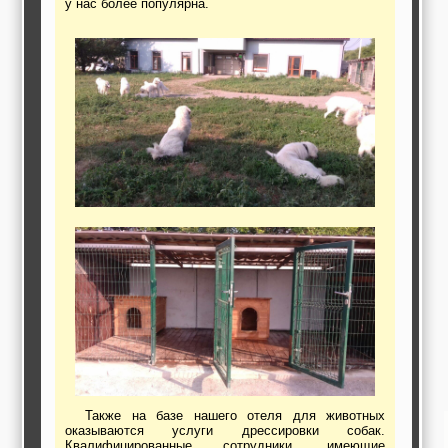
у нас более популярна.
работы,
строительные и
отделочные
материалы,
строительные
машины и техника,
все для
коммуникаций
Туризм, отдых,
путешествия,
авиакомпании, ж/д
перевозки,
пансионаты, отели,
гостинницы
Трудоустройство,
кадровые агентства,
крюининг
Программирование
сайта
Также на базе нашего отеля для животных
оказываются услуги дрессировки собак.
Квалифицированные сотрудники, имеющие