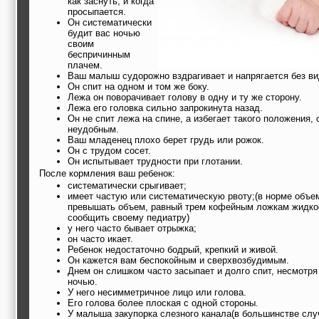
как заснуть, и когда
просыпается.
Он систематически
будит вас ночью
своим
беспричинным
плачем.
Ваш малыш судорожно вздрагивает и напрягается без в
Он спит на одном и том же боку.
Лежа он поворачивает голову в одну и ту же сторону.
Лежа его головка сильно запрокинута назад.
Он не спит лежа на спине, а избегает такого положения,
неудобным.
Ваш младенец плохо берет грудь или рожок.
Он с трудом сосет.
Он испытывает трудности при глотании.
После кормления ваш ребенок:
систематически срыгивает;
имеет частую или систематическую рвоту;(в норме объе
превышать объем, равный трем кофейным ложкам жидкос
сообщить своему педиатру)
у него часто бывает отрыжка;
он часто икает.
Ребенок недостаточно бодрый, крепкий и живой.
Он кажется вам беспокойным и сверхвозбудимым.
Днем он слишком часто засыпает и долго спит, несмотря 
ночью.
У него несимметричное лицо или голова.
Его голова более плоская с одной стороны.
У малыша закупорка слезного канала(в большинстве слу