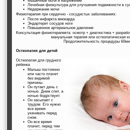
Мышечные боли и напряжение
Лечебная физкультура для улучшения подвижности в сус
Недержание мочи
Физиотерапия при сердечно - сосудистых заболеваниях:
После инфаркта миокарда
Эндартерит сосудов ноги
Повышенное артериальное давление
Консультация физиотерапевта: осмотр + диагностика + разраб
мануальная терапия или остеопатическая к
Продолжительность процедуры 60ми
Остеопатия для детей
Остеопатия для грудного
ребенка
Малыш постоянно
или часто плачет
без видимой
причины.
Он путает день с
ночью. Днем спит, а
ночью бодрствует.
Он засыпает с
трудом. Его нужно
все время
укачивать перед
сном.
Он все время
плачет, перед тем