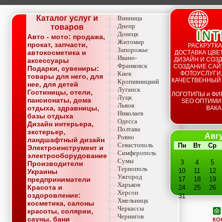
Каталог услуг и
Винница
Днепр
товаров
Донецк
Авто - мото: продажа,
Житомир
прокат, запчасти,
РАСКРУТКА
Запорожье
автокосметика и
ДОСТАВКА ЦВЕТ
Ивано-
ДИЗАЙН И СОЗД
аксессуары
Франковск
СОЗДАНИЕ САЙТ
Подарки, сувениры:
Киев
ФОТОУСЛУГИ,
товары для него, для
КАЧЕСТВЕННЫЙ
Кропивницкий
нее, для детей
Луганск
Гостиницы, отели,
ЛОГОТИПЫ и ФИ
Луцк
пансионаты, дома
SEO ОПТИМИ
Львов
отдыха, здравницы,
ВАКА
Николаев
базы отдыха
Одесса
Дизайн интерьера,
Полтава
экстерьер,
Авгу
Ровно
ландшафтный дизайн
Севастополь
Пн
Вт
Ср
Электроинструмент и
Симферополь
электрооборудование
Сумы
3
4
5
Производители
Тернополь
10
11
12
Украины
Ужгород
предприниматели
17
18
19
Харьков
Красота и
24
25
26
Херсон
оздоровление:
31
Хмельницк
косметика, салоны
Черкассы
красоты, солярии,
Чернигов
сауны, бани
КО