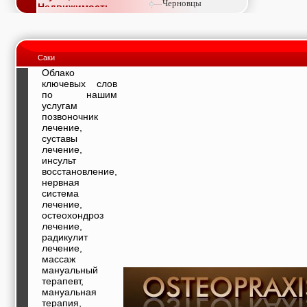
Черновцы
Недвижимость,
покупка, аренда,
продажа, съем
Окна, стекло,
витражи, входные
Саки
группы, двери,
светопразрачные
Облако
фасады
ключевых слов
Образование и наука,
по нашим
курсы, обучение,
услугам
тренинги, семинары,
позвоночник
повышение
лечение,
квалификации
суставы
Промышленное
лечение,
оборудование:
инсульт
заводы, предприятия,
восстановление,
фабрики, легкая
нервная
промышленность,
система
металлургия
лечение,
Развлечения и
остеохондроз
активный отдых:
лечение,
спортклубы, фитнес,
радикулит
бильярд, боулинг,
лечение,
кино, спорттовары,
массаж
экстим
мануальный
Строительство и
терапевт,
ремонт: проектные
мануальная
работы,
терапия,