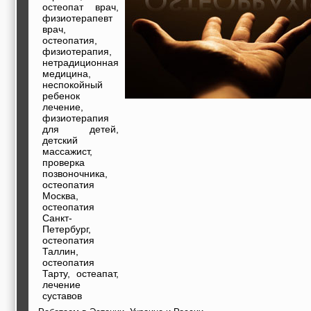
строительные и
остеопат врач,
отделочные
физиотерапевт
материалы,
врач,
строительные
остеопатия,
машины и техника,
физиотерапия,
все для
нетрадиционная
коммуникаций
медицина,
Туризм, отдых,
неспокойный
путешествия,
ребенок
авиакомпании, ж/д
лечение,
перевозки,
физиотерапия
пансионаты, отели,
для детей,
гостинницы
детский
Трудоустройство,
массажист,
кадровые агентства,
проверка
крюининг
позвоночника,
Программирование
остеопатия
сайта
Москва,
остеопатия
Санкт-
Петербург,
остеопатия
Таллин,
остеопатия
Тарту, остеапат,
лечение
суставов