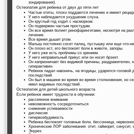
зондирования).
Остеопатия для ребенка от двух до пяти лет
Частые отиты, плохо поддаются лечению и имеют рецид
У него наблюдается ухудшение слуха.
Он круглый год ходит с насморком.
Он подвержен частым простудам.
Он все время болеет ринофарингитами, несмотря на раз
лечение.
Все время дышит ртом.
Малыш постоянно сосет палец, пустышку или еще что-ни
Он плохо ест, его беспокоят боли в животе, запоры.
У него уже есть проблемы со зрением.
У него неправильный прикус или он носит брэкет.
Он капризничает без видимой причины, раздражителен, н
гиперактивен.
Ребенок падал навзничь, на ягодицы, ударялся головой
последствий.
Он был в машине во время во время столкновения, но се
имел видимых последствий.
Остеопатия для детей школьного возраста
Если ребенок имеет трудности в обучении:
рассеянное внимание
невозможность сосредоточиться
снижение успеваемости
дислексия
гипервозбудимость
Ребенка беспокоят головные боли, бессонница, нервознос
Хронические ЛОР заболевания: отит, гайморит, синусит, 
Энурез.