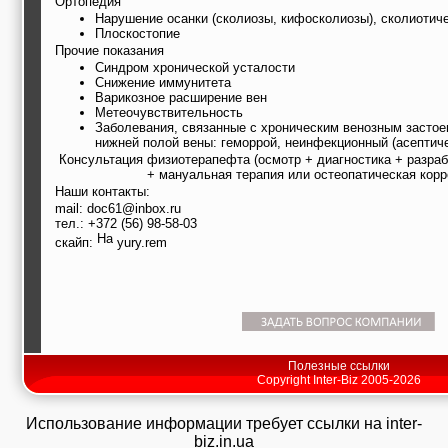
Ортопедия
Нарушение осанки (сколиозы, кифосколиозы), сколиотич
Плоскостопие
Прочие показания
Синдром хронической усталости
Снижение иммунитета
Варикозное расширение вен
Метеочувствительность
Заболевания, связанные с хроническим венозным застое
нижней полой вены: геморрой, неинфекционный (асептиче
Консультация физиотерапефта (осмотр + диагностика + разра
+ мануальная терапия или остеопатическая корр
Наши контакты:
mail: doc61@inbox.ru
тел.: +372 (56) 98-58-03
скайп:
yury.rem
Полезные ссылки
Copyright Inter-Biz 2005-2026
Использование информации требует ссылки на inter-
biz.in.ua