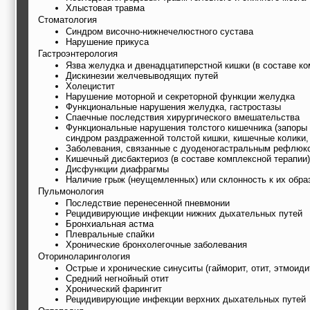
Хлыстовая травма
Стоматология
Синдром височно-нижнечелюстного сустава
Нарушение прикуса
Гастроэнтерология
Язва желудка и двенадцатиперстной кишки (в составе ко
Дискинезии желчевыводящих путей
Холецистит
Нарушение моторной и секреторной функции желудка
Функциональные нарушения желудка, гастростазы
Спаечные последствия хирургического вмешательства
Функциональные нарушения толстого кишечника (запоры и
синдром раздраженной толстой кишки, кишечные колики, 
Заболевания, связанные с дуоденогастральным рефлюк
Кишечный дисбактериоз (в составе комплексной терапии)
Дисфункции диафрагмы
Наличие грыж (неущемленных) или склонность к их обра
Пульмонология
Последствие перенесенной пневмонии
Рецидивирующие инфекции нижних дыхательных путей
Бронхиальная астма
Плевральные спайки
Хронические бронхолегочные заболевания
Оториноларингология
Острые и хронические синуситы (гайморит, отит, этмоиди
Средний негнойный отит
Хронический фарингит
Рецидивирующие инфекции верхних дыхательных путей