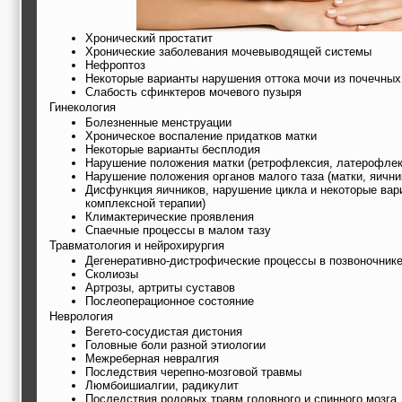
Хронический простатит
Хронические заболевания мочевыводящей системы
Нефроптоз
Некоторые варианты нарушения оттока мочи из почечных
Слабость сфинктеров мочевого пузыря
Гинекология
Болезненные менструации
Хроническое воспаление придатков матки
Некоторые варианты бесплодия
Нарушение положения матки (ретрофлексия, латерофлек
Нарушение положения органов малого таза (матки, яичник
Дисфункция яичников, нарушение цикла и некоторые вар
комплексной терапии)
Климактерические проявления
Спаечные процессы в малом тазу
Травматология и нейрохирургия
Дегенеративно-дистрофические процессы в позвоночник
Сколиозы
Артрозы, артриты суставов
Послеоперационное состояние
Неврология
Вегето-сосудистая дистония
Головные боли разной этиологии
Межреберная невралгия
Последствия черепно-мозговой травмы
Люмбоишиалгии, радикулит
Последствия родовых травм головного и спинного мозга