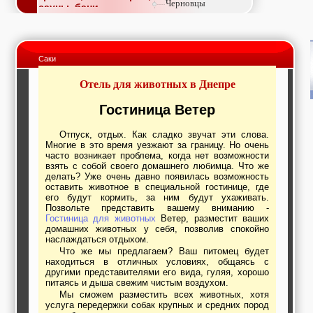
Черновцы
сауны, бани
Недвижимость,
покупка, аренда,
продажа, съем
Окна, стекло,
Саки
витражи, входные
группы, двери,
Отель для животных в Днепре
светопразрачные
фасады
Образование и наука,
Гостиница Ветер
курсы, обучение,
тренинги, семинары,
Отпуск, отдых. Как сладко звучат эти слова.
повышение
Многие в это время уезжают за границу. Но очень
квалификации
часто возникает проблема, когда нет возможности
Промышленное
взять с собой своего домашнего любимца. Что же
оборудование:
делать? Уже очень давно появилась возможность
заводы, предприятия,
оставить животное в специальной гостинице, где
фабрики, легкая
его будут кормить, за ним будут ухаживать.
промышленность,
Позвольте представить вашему вниманию -
Гостиница для животных
Ветер, разместит ваших
металлургия
домашних животных у себя, позволив спокойно
Развлечения и
наслаждаться отдыхом.
активный отдых:
Что же мы предлагаем? Ваш питомец будет
спортклубы, фитнес,
находиться в отличных условиях, общаясь с
бильярд, боулинг,
другими представителями его вида, гуляя, хорошо
кино, спорттовары,
питаясь и дыша свежим чистым воздухом.
экстим
Мы сможем разместить всех животных, хотя
Строительство и
услуга передержки собак крупных и средних пород
ремонт: проектные