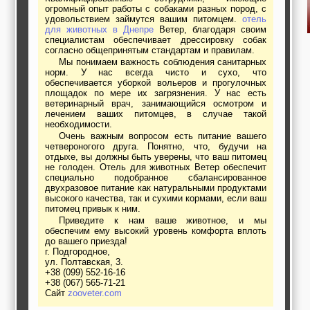
огромный опыт работы с собаками разных пород, с
удовольствием займутся вашим питомцем.
отель
для животных в Днепре
Ветер, благодаря своим
специалистам обеспечивает дрессировку собак
согласно общепринятым стандартам и правилам.
Мы понимаем важность соблюдения санитарных
норм. У нас всегда чисто и сухо, что
обеспечивается уборкой вольеров и прогулочных
площадок по мере их загрязнения. У нас есть
ветеринарный врач, занимающийся осмотром и
лечением ваших питомцев, в случае такой
необходимости.
Очень важным вопросом есть питание вашего
четвероногого друга. Понятно, что, будучи на
отдыхе, вы должны быть уверены, что ваш питомец
не голоден. Отель для животных Ветер обеспечит
специально подобранное сбалансированное
двухразовое питание как натуральными продуктами
высокого качества, так и сухими кормами, если ваш
питомец привык к ним.
Приведите к нам ваше животное, и мы
обеспечим ему высокий уровень комфорта вплоть
до вашего приезда!
г. Подгородное,
ул. Полтавская, 3.
+38 (099) 552-16-16
+38 (067) 565-71-21
Сайт
zooveter.com