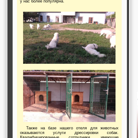
у нас более популярна.
работы,
строительные и
отделочные
материалы,
строительные
машины и техника,
все для
коммуникаций
Туризм, отдых,
путешествия,
авиакомпании, ж/д
перевозки,
пансионаты, отели,
гостинницы
Трудоустройство,
кадровые агентства,
крюининг
Программирование
сайта
Также на базе нашего отеля для животных
оказываются услуги дрессировки собак.
Квалифицированные сотрудники, имеющие