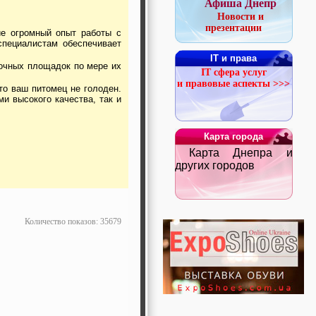
Афиша Днепр
Новости и
презентации
пециалистам обеспечивает
IT и права
IT сфера услуг
и правовые аспекты >>>
и высокого качества, так и
Карта города
Карта Днепра и
других городов
Количество показов: 35679