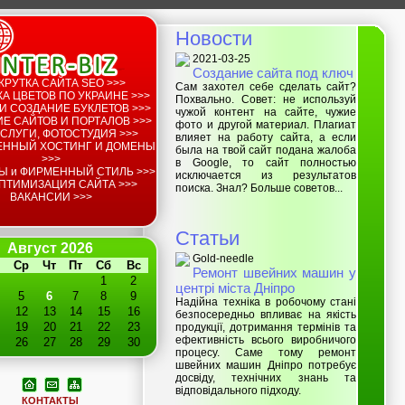
Новости
2021-03-25
Создание сайта под ключ
КРУТКА САЙТА SEO >>>
Сам захотел себе сделать сайт?
А ЦВЕТОВ ПО УКРАИНЕ >>>
Похвально. Совет: не используй
И СОЗДАНИЕ БУКЛЕТОВ >>>
чужой контент на сайте, чужие
Е САЙТОВ И ПОРТАЛОВ >>>
фото и другой материал. Плагиат
СЛУГИ, ФОТОСТУДИЯ >>>
влияет на работу сайта, а если
ЕННЫЙ ХОСТИНГ И ДОМЕНЫ
была на твой сайт подана жалоба
>>>
в Google, то сайт полностью
Ы и ФИРМЕННЫЙ СТИЛЬ >>>
исключается из результатов
ПТИМИЗАЦИЯ САЙТА >>>
поиска. Знал? Больше советов...
ВАКАНСИИ >>>
Статьи
Август 2026
Gold-needle
Ср
Чт
Пт
Сб
Вс
Ремонт швейних машин у
1
2
центрі міста Дніпро
5
6
7
8
9
Надійна техніка в робочому стані
12
13
14
15
16
безпосередньо впливає на якість
19
20
21
22
23
продукції, дотримання термінів та
ефективність всього виробничого
26
27
28
29
30
процесу. Саме тому ремонт
швейних машин Дніпро потребує
досвіду, технічних знань та
відповідального підходу.
КОНТАКТЫ