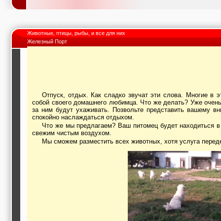
Животные, птицы, рыбы, и все для них
Железный Порт
Отпуск, отдых. Как сладко звучат эти слова. Многие в это время уезжают за границу. Но очень часто возникает проблема, когда нет возможности взять с
собой своего домашнего любимца. Что же делать? Уже очень 
за ним будут ухаживать. Позвольте представить вашему в
спокойно наслаждаться отдыхом.
Что же мы предлагаем? Ваш питомец будет находиться в отличных условиях, общаясь с другими представителями его вида, гуляя, хорошо питаясь и дыша
свежим чистым воздухом.
Мы сможем разместить всех животных, хотя услуга перед