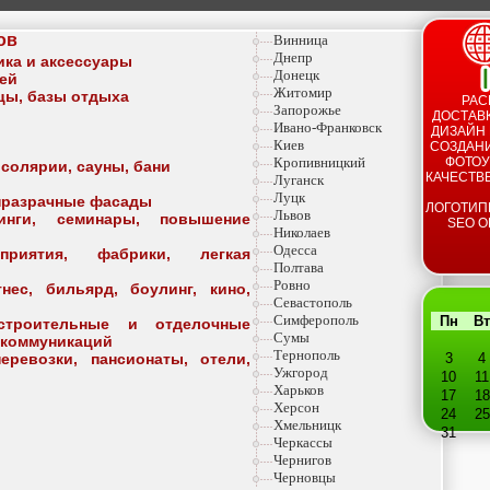
ов
Винница
Днепр
тика и аксессуары
Донецк
тей
Житомир
ицы, базы отдыха
РАС
Запорожье
ДОСТАВК
Ивано-Франковск
ДИЗАЙН 
Киев
СОЗДАНИ
Кропивницкий
ФОТОУ
 солярии, сауны, бани
КАЧЕСТВ
Луганск
Луцк
опразрачные фасады
ЛОГОТИП
Львов
инги, семинары, повышение
SEO О
Николаев
Одесса
приятия, фабрики, легкая
Полтава
Ровно
ес, бильярд, боулинг, кино,
Севастополь
Симферополь
Пн
Вт
строительные и отделочные
Сумы
 коммуникаций
Тернополь
еревозки, пансионаты, отели,
3
4
Ужгород
10
11
Харьков
17
18
Херсон
24
25
Хмельницк
31
Черкассы
Чернигов
Черновцы