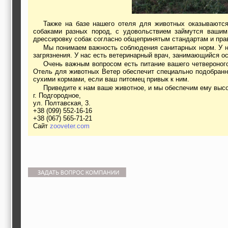
Также на базе нашего отеля для животных оказываются услуги дрессировки собак. Квалифицированные сотрудники, имеющие огромный опыт работы с
собаками разных пород, с удовольствием займутся ваши
дрессировку собак согласно общепринятым стандартам и пра
Мы понимаем важность соблюдения санитарных норм. У нас всегда чисто и сухо, что обеспечивается уборкой вольеров и прогулочных площадок по мере их
загрязнения. У нас есть ветеринарный врач, занимающийся о
Очень важным вопросом есть питание вашего четвероногого друга. Понятно, что, будучи на отдыхе, вы должны быть уверены, что ваш питомец не голоден.
Отель для животных Ветер обеспечит специально подобранно
сухими кормами, если ваш питомец привык к ним.
Приведите к нам ваше животное, и мы обеспечим ему выс
г. Подгородное,
ул. Полтавская, 3.
+38 (099) 552-16-16
+38 (067) 565-71-21
Сайт
zooveter.com