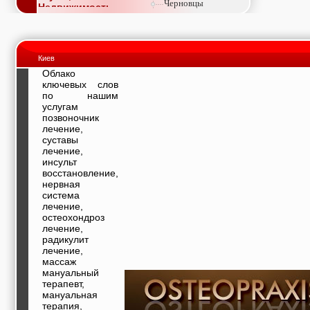
Черновцы
Недвижимость,
покупка, аренда,
продажа, съем
Окна, стекло,
витражи, входные
Киев
группы, двери,
светопразрачные
Облако
фасады
ключевых слов
Образование и наука,
по нашим
курсы, обучение,
услугам
тренинги, семинары,
позвоночник
повышение
лечение,
квалификации
суставы
Промышленное
лечение,
оборудование:
инсульт
заводы, предприятия,
восстановление,
фабрики, легкая
нервная
промышленность,
система
металлургия
лечение,
Развлечения и
остеохондроз
активный отдых:
лечение,
спортклубы, фитнес,
радикулит
бильярд, боулинг,
лечение,
кино, спорттовары,
массаж
экстим
мануальный
Строительство и
терапевт,
ремонт: проектные
мануальная
работы,
терапия,