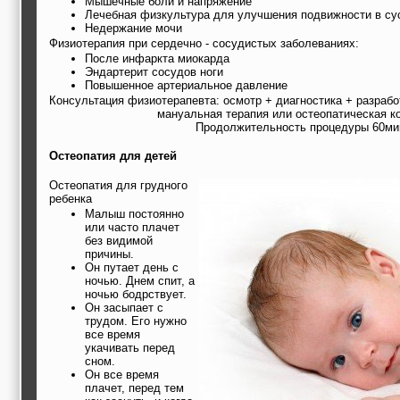
Мышечные боли и напряжение
Лечебная физкультура для улучшения подвижности в сус
Недержание мочи
Физиотерапия при сердечно - сосудистых заболеваниях:
После инфаркта миокарда
Эндартерит сосудов ноги
Повышенное артериальное давление
Консультация физиотерапевта: осмотр + диагностика + разраб
мануальная терапия или остеопатическая к
Продолжительность процедуры 60ми
Остеопатия для детей
Остеопатия для грудного
ребенка
Малыш постоянно
или часто плачет
без видимой
причины.
Он путает день с
ночью. Днем спит, а
ночью бодрствует.
Он засыпает с
трудом. Его нужно
все время
укачивать перед
сном.
Он все время
плачет, перед тем