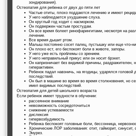
зондирования).
Остеопатия для ребенка от двух до пяти лет
Частые отиты, плохо поддаются лечению и имеют рецид
У него наблюдается ухудшение слуха.
Он круглый год ходит с насморком.
Он подвержен частым простудам.
Он все время болеет ринофарингитами, несмотря на раз
лечение.
Все время дышит ртом.
Малыш постоянно сосет палец, пустышку или еще что-ни
Он плохо ест, его беспокоят боли в животе, запоры.
У него уже есть проблемы со зрением.
У него неправильный прикус или он носит брэкет.
Он капризничает без видимой причины, раздражителен, н
гиперактивен.
Ребенок падал навзничь, на ягодицы, ударялся головой
последствий.
Он был в машине во время во время столкновения, но се
имел видимых последствий.
Остеопатия для детей школьного возраста
Если ребенок имеет трудности в обучении:
рассеянное внимание
невозможность сосредоточиться
снижение успеваемости
дислексия
гипервозбудимость
Ребенка беспокоят головные боли, бессонница, нервознос
Хронические ЛОР заболевания: отит, гайморит, синусит, 
Энурез.