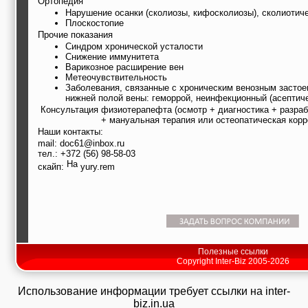
Ортопедия
Нарушение осанки (сколиозы, кифосколиозы), сколиотич
Плоскостопие
Прочие показания
Синдром хронической усталости
Снижение иммунитета
Варикозное расширение вен
Метеочувствительность
Заболевания, связанные с хроническим венозным застое
нижней полой вены: геморрой, неинфекционный (асептиче
Консультация физиотерапефта (осмотр + диагностика + разра
+ мануальная терапия или остеопатическая корр
Наши контакты:
mail: doc61@inbox.ru
тел.: +372 (56) 98-58-03
скайп:
yury.rem
Полезные ссылки
Copyright Inter-Biz 2005-2026
Использование информации требует ссылки на inter-
biz.in.ua