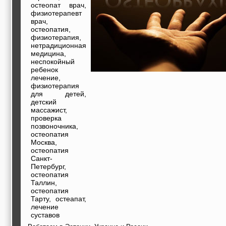
строительные и
остеопат врач,
отделочные
физиотерапевт
материалы,
врач,
строительные
остеопатия,
машины и техника,
физиотерапия,
все для
нетрадиционная
коммуникаций
медицина,
Туризм, отдых,
неспокойный
путешествия,
ребенок
авиакомпании, ж/д
лечение,
перевозки,
физиотерапия
пансионаты, отели,
для детей,
гостинницы
детский
Трудоустройство,
массажист,
кадровые агентства,
проверка
крюининг
позвоночника,
Программирование
остеопатия
сайта
Москва,
остеопатия
Санкт-
Петербург,
остеопатия
Таллин,
остеопатия
Тарту, остеапат,
лечение
суставов