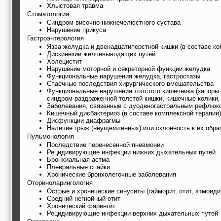
Хлыстовая травма
Стоматология
Синдром височно-нижнечелюстного сустава
Нарушение прикуса
Гастроэнтерология
Язва желудка и двенадцатиперстной кишки (в составе ко
Дискинезии желчевыводящих путей
Холецистит
Нарушение моторной и секреторной функции желудка
Функциональные нарушения желудка, гастростазы
Спаечные последствия хирургического вмешательства
Функциональные нарушения толстого кишечника (запоры и
синдром раздраженной толстой кишки, кишечные колики, 
Заболевания, связанные с дуоденогастральным рефлюк
Кишечный дисбактериоз (в составе комплексной терапии)
Дисфункции диафрагмы
Наличие грыж (неущемленных) или склонность к их обра
Пульмонология
Последствие перенесенной пневмонии
Рецидивирующие инфекции нижних дыхательных путей
Бронхиальная астма
Плевральные спайки
Хронические бронхолегочные заболевания
Оториноларингология
Острые и хронические синуситы (гайморит, отит, этмоиди
Средний негнойный отит
Хронический фарингит
Рецидивирующие инфекции верхних дыхательных путей