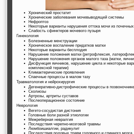
Хронический простатит
Хронические заболевания мочевыводящей системы
Нефроптоз
Некоторые варианты нарушения оттока мочи из почечных
Слабость сфинктеров мочевого пузыря
Гинекология
Болезненные менструации
Хроническое воспаление придатков матки
Некоторые варианты бесплодия
Нарушение положения матки (ретрофлексия, латерофлек
Нарушение положения органов малого таза (матки, яичник
Дисфункция яичников, нарушение цикла и некоторые вар
комплексной терапии)
Климактерические проявления
Спаечные процессы в малом тазу
Травматология и нейрохирургия
Дегенеративно-дистрофические процессы в позвоночник
Сколиозы
Артрозы, артриты суставов
Послеоперационное состояние
Неврология
Вегето-сосудистая дистония
Головные боли разной этиологии
Межреберная невралгия
Последствия черепно-мозговой травмы
Люмбоишиалгии, радикулит
Последствия родовых травм головного и спинного мозга