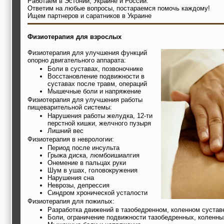
Работаем в Эстонии, Украине и России.
Ответим на любые вопросы, постараемся помочь каждому!
Ищем партнеров и саратников в Украине
Физиотерапия для взрослых
Физиотерапия для улучшения функций
опорно двигательного аппарата:
Боли в суставах, позвоночнике
Восстановление подвижности в
суставах после травм, операций
Мышечные боли и напряжение
Физиотерапия для улучшения работы
пищеварительной системы:
Нарушения работы желудка, 12-ти
перстной кишки, желчного пузыря
Лишний вес
Физиотерапия в неврологии:
Период после инсульта
Грыжа диска, люмбоишиалгия
Онемение в пальцах руки
Шум в ушах, головокружения
Нарушения сна
Неврозы, депрессия
Синдром хронической усталости
Физиотерапия для пожилых:
Разработка движений в тазобедренном, коленном сустав
Боли, ограничение подвижности тазобедренных, коленны