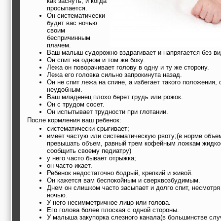
как заснуть, и когда
просыпается.
Он систематически
будит вас ночью
своим
беспричинным
плачем.
Ваш малыш судорожно вздрагивает и напрягается без в
Он спит на одном и том же боку.
Лежа он поворачивает голову в одну и ту же сторону.
Лежа его головка сильно запрокинута назад.
Он не спит лежа на спине, а избегает такого положения,
неудобным.
Ваш младенец плохо берет грудь или рожок.
Он с трудом сосет.
Он испытывает трудности при глотании.
После кормления ваш ребенок:
систематически срыгивает;
имеет частую или систематическую рвоту;(в норме объе
превышать объем, равный трем кофейным ложкам жидкос
сообщить своему педиатру)
у него часто бывает отрыжка;
он часто икает.
Ребенок недостаточно бодрый, крепкий и живой.
Он кажется вам беспокойным и сверхвозбудимым.
Днем он слишком часто засыпает и долго спит, несмотря 
ночью.
У него несимметричное лицо или голова.
Его голова более плоская с одной стороны.
У малыша закупорка слезного канала(в большинстве слу