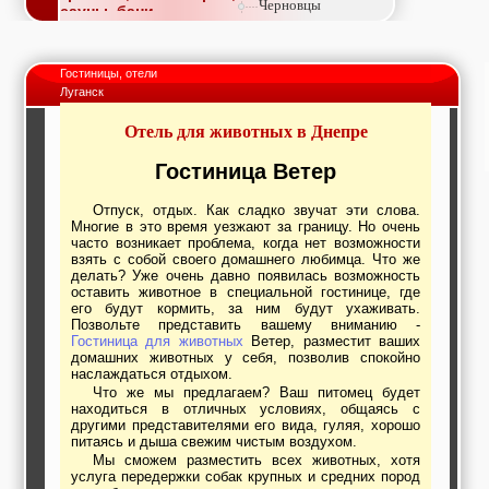
Черновцы
сауны, бани
Недвижимость,
покупка, аренда,
продажа, съем
Гостиницы, отели
Окна, стекло,
Луганск
витражи, входные
группы, двери,
Отель для животных в Днепре
светопразрачные
фасады
Образование и наука,
Гостиница Ветер
курсы, обучение,
тренинги, семинары,
Отпуск, отдых. Как сладко звучат эти слова.
повышение
Многие в это время уезжают за границу. Но очень
квалификации
часто возникает проблема, когда нет возможности
Промышленное
взять с собой своего домашнего любимца. Что же
оборудование:
делать? Уже очень давно появилась возможность
заводы, предприятия,
оставить животное в специальной гостинице, где
фабрики, легкая
его будут кормить, за ним будут ухаживать.
промышленность,
Позвольте представить вашему вниманию -
Гостиница для животных
Ветер, разместит ваших
металлургия
домашних животных у себя, позволив спокойно
Развлечения и
наслаждаться отдыхом.
активный отдых:
Что же мы предлагаем? Ваш питомец будет
спортклубы, фитнес,
находиться в отличных условиях, общаясь с
бильярд, боулинг,
другими представителями его вида, гуляя, хорошо
кино, спорттовары,
питаясь и дыша свежим чистым воздухом.
экстим
Мы сможем разместить всех животных, хотя
Строительство и
услуга передержки собак крупных и средних пород
ремонт: проектные