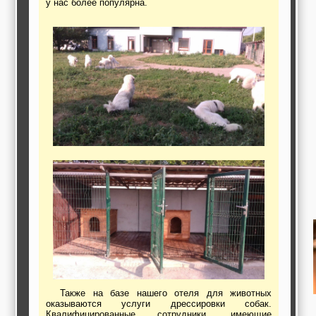
у нас более популярна.
работы,
строительные и
отделочные
материалы,
строительные
машины и техника,
все для
коммуникаций
Туризм, отдых,
путешествия,
авиакомпании, ж/д
перевозки,
пансионаты, отели,
гостинницы
Трудоустройство,
кадровые агентства,
крюининг
Программирование
сайта
Также на базе нашего отеля для животных
оказываются услуги дрессировки собак.
Квалифицированные сотрудники, имеющие