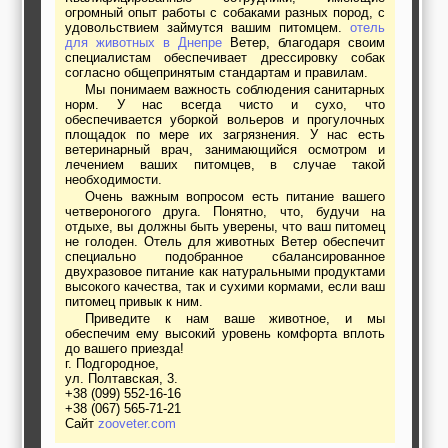
огромный опыт работы с собаками разных пород, с
удовольствием займутся вашим питомцем.
отель
для животных в Днепре
Ветер, благодаря своим
специалистам обеспечивает дрессировку собак
согласно общепринятым стандартам и правилам.
Мы понимаем важность соблюдения санитарных
норм. У нас всегда чисто и сухо, что
обеспечивается уборкой вольеров и прогулочных
площадок по мере их загрязнения. У нас есть
ветеринарный врач, занимающийся осмотром и
лечением ваших питомцев, в случае такой
необходимости.
Очень важным вопросом есть питание вашего
четвероногого друга. Понятно, что, будучи на
отдыхе, вы должны быть уверены, что ваш питомец
не голоден. Отель для животных Ветер обеспечит
специально подобранное сбалансированное
двухразовое питание как натуральными продуктами
высокого качества, так и сухими кормами, если ваш
питомец привык к ним.
Приведите к нам ваше животное, и мы
обеспечим ему высокий уровень комфорта вплоть
до вашего приезда!
г. Подгородное,
ул. Полтавская, 3.
+38 (099) 552-16-16
+38 (067) 565-71-21
Сайт
zooveter.com