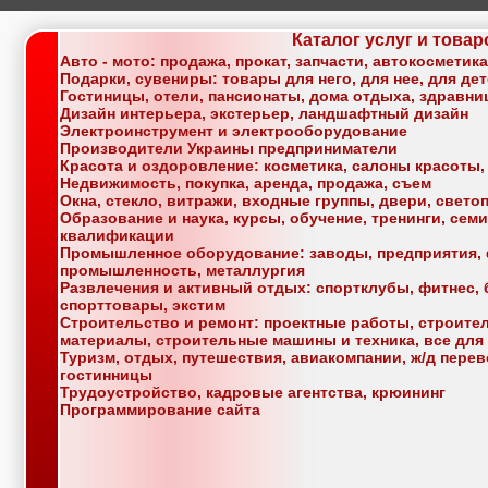
Каталог услуг и товар
Авто - мото: продажа, прокат, запчасти, автокосметик
Подарки, сувениры: товары для него, для нее, для де
Гостиницы, отели, пансионаты, дома отдыха, здравн
Дизайн интерьера, экстерьер, ландшафтный дизайн
Электроинструмент и электрооборудование
Производители Украины предприниматели
Красота и оздоровление: косметика, салоны красоты,
Недвижимость, покупка, аренда, продажа, съем
Окна, стекло, витражи, входные группы, двери, свет
Образование и наука, курсы, обучение, тренинги, се
квалификации
Промышленное оборудование: заводы, предприятия, 
промышленность, металлургия
Развлечения и активный отдых: спортклубы, фитнес, б
спорттовары, экстим
Строительство и ремонт: проектные работы, строите
материалы, строительные машины и техника, все для
Туризм, отдых, путешествия, авиакомпании, ж/д перев
гостинницы
Трудоустройство, кадровые агентства, крюининг
Программирование сайта