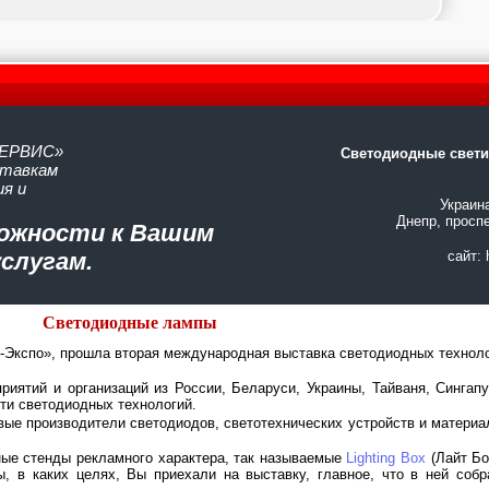
ЕРВИС»
Светодиодные свет
ставкам
я и
Украин
Днепр, проспе
ожности к Вашим
услугам.
сайт: 
Светодиодные лампы
с-Экспо», прошла вторая международная выставка светодиодных техноло
иятий и организаций из России, Беларуси, Украины, Тайваня, Сингапу
ти светодиодных технологий.
е производители светодиодов, светотехнических устройств и материал
ные стенды рекламного характера, так называемые
Lighting Box
(Лайт Бо
ы, в каких целях, Вы приехали на выставку, главное, что в ней соб