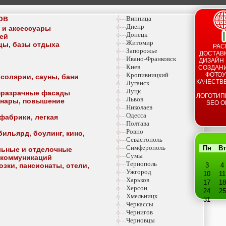
ов
Винница
Днепр
а и аксессуары
Донецк
тей
Житомир
ицы, базы отдыха
РАС
Запорожье
ДОСТАВК
Ивано-Франковск
ДИЗАЙН 
Киев
СОЗДАНИ
Кропивницкий
ФОТОУ
 солярии, сауны, бани
КАЧЕСТВ
Луганск
Луцк
опразрачные фасады
ЛОГОТИП
Львов
минары, повышение
SEO О
Николаев
Одесса
фабрики, легкая
Полтава
Ровно
ильярд, боулинг, кино,
Севастополь
Симферополь
Пн
Вт
льные и отделочные
Сумы
 коммуникаций
Тернополь
озки, пансионаты, отели,
3
4
Ужгород
10
11
Харьков
17
18
Херсон
24
25
Хмельницк
31
Черкассы
Чернигов
Черновцы