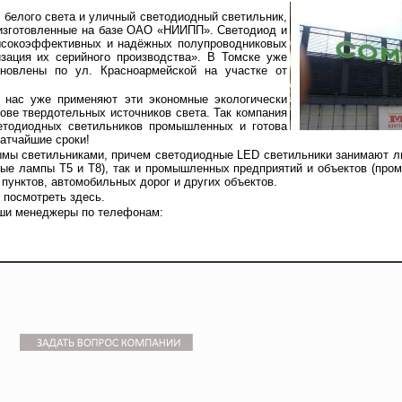
 белого света и уличный светодиодный светильник,
изготовленные на базе ОАО «НИИПП». Светодиод и
высокоэффективных и надёжных полупроводниковых
изация их серийного производства». В Томске уже
новлены по ул. Красноармейской на участке от
 нас уже применяют эти экономные экологически
ове твердотельных источников света. Так компания
ветодиодных светильников промышленных и готова
атчайшие сроки!
ымы светильниками, причем светодиодные LED светильники занимают л
ые лампы Т5 и Т8), так и промышленных предприятий и объектов (пр
пунктов, автомобильных дорог и других объектов.
посмотреть здесь.
аши менеджеры по телефонам: