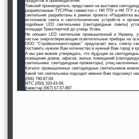
продуктов и производителей.
Томский производитель представил на выставке светодиод
разработанные ТУСУРом совместно с НИ ТПУ и НИ ТГУ и 
светильник разработаны в рамках проекта «Разработка 
источников света и светотехнических устройств и орган
подобные LED светильники (светодиодные лампы) уста
площади Транспортной до улицы Усова.
Не обошел LED светильник промышленный и Украину, у
чистые энергосберегающие осветительные приборы на осн
ООО "Стройконтинентсервис" предлагает весь спектр с
поставить нужное Вам количество в нужный Вам город в кр
А мы уже можем утверждать, что будущее за светодиодн
освещении домов, офисов, жилых помещений (светодиодн
светильники, светодиодные прожекторы), улиц населенных 
Каталог промышленных светодиодных светильников можно 
Какой тип светильника подходит именно Вам подскажут н
(056) 790-87-04
МТС (050) 320-43-09;
Киевстар (067) 57-57-887.