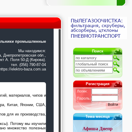
ильники промышленные
Мы находимся:
Поиск
а, Днепропетровская обл.,
кт А. Поля 50-Д (Кирова).
тел. (056) 790-87-04
https://elektro-baza.com.ua
Регистрация
Логин:
гий, материалов, чипов и
Пароль:
ра, Китая, Японии, США,
Войти
ов для их производства,
Тема месяца
ксы). Потому мы изучили
рано множество полезных
Афиша Днепр