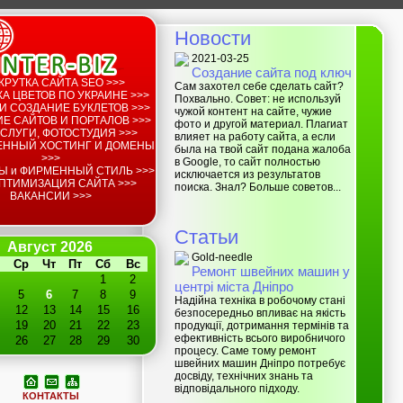
Новости
2021-03-25
Создание сайта под ключ
КРУТКА САЙТА SEO >>>
Сам захотел себе сделать сайт?
А ЦВЕТОВ ПО УКРАИНЕ >>>
Похвально. Совет: не используй
И СОЗДАНИЕ БУКЛЕТОВ >>>
чужой контент на сайте, чужие
Е САЙТОВ И ПОРТАЛОВ >>>
фото и другой материал. Плагиат
СЛУГИ, ФОТОСТУДИЯ >>>
влияет на работу сайта, а если
ЕННЫЙ ХОСТИНГ И ДОМЕНЫ
была на твой сайт подана жалоба
>>>
в Google, то сайт полностью
Ы и ФИРМЕННЫЙ СТИЛЬ >>>
исключается из результатов
ПТИМИЗАЦИЯ САЙТА >>>
поиска. Знал? Больше советов...
ВАКАНСИИ >>>
Статьи
Август 2026
Gold-needle
Ср
Чт
Пт
Сб
Вс
Ремонт швейних машин у
1
2
центрі міста Дніпро
5
6
7
8
9
Надійна техніка в робочому стані
12
13
14
15
16
безпосередньо впливає на якість
19
20
21
22
23
продукції, дотримання термінів та
ефективність всього виробничого
26
27
28
29
30
процесу. Саме тому ремонт
швейних машин Дніпро потребує
досвіду, технічних знань та
відповідального підходу.
КОНТАКТЫ