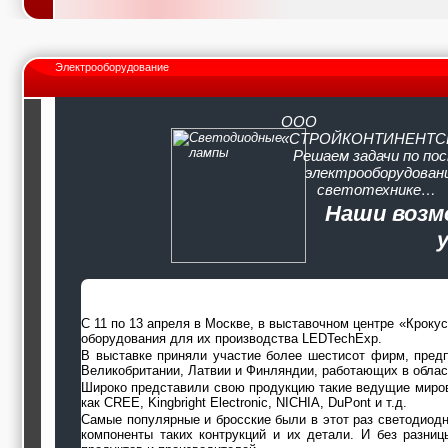
Электрооборудование
ООО
«СТРОЙКОНТИНЕНТС
Решаем задачи по по
электрооборудовани
светотехнике…
Наши возм
С 11 по 13 апреля в Москве, в выставочном центре «Кроку
оборудования для их производства LEDTechExp.
В выставке приняли участие более шестисот фирм, предпр
Великобритании, Латвии и Финляндии, работающих в облас
Широко представили свою продукцию такие ведущие мировы
как CREE, Kingbright Electronic, NICHIA, DuPont и т.д.
Самые популярные и бросские были в этот раз светодиод
компоненты таких контрукций и их детали. И без разниц