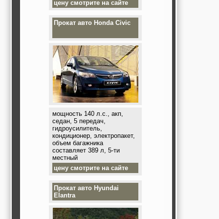
цену смотрите на сайте
Прокат авто
Honda Civic
мощность 140 л.с., акп,
седан, 5 передач,
гидроусилитель,
кондиционер, электропакет,
объем багажника
составляет 389 л, 5-ти
местный
цену смотрите на сайте
Прокат авто
Hyundai
Elantra