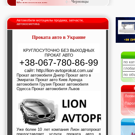
Черновцы
Недвижимость,
покупка, аренда,
продажа, съем
Окна, стекло,
Автомобили мотоциклы продажа; запчасти,
витражи, входные
автокосметика
группы, двери,
светопразрачные
фасады
Проката авто в Украине
Образование и наука,
курсы, обучение,
КРУГЛОСУТОЧНО БЕЗ ВЫХОДНЫХ
тренинги, семинары,
ПРОКАТ АВТО
повышение
+38-067-780-86-99
квалификации
Промышленное
сайт: http://lion-avtoprokat.com.ua/
оборудование:
Прокат автомобиля Днепр Прокат авто в
заводы, предприятия,
Эмиратах Прокат авто Киев Аренда
фабрики, легкая
автомобиля Грузия Прокат автомобиля
промышленность,
Одесса Прокат автомобиля Львов
металлургия
Развлечения и
Логин
активный отдых:
Парол
спортклубы, фитнес,
бильярд, боулинг,
кино, спорттовары,
экстим
Строительство и
ремонт: проектные
Уже более 10 лет компания Лион автопрокат
работы,
предоставляет услуги проката авто в
А