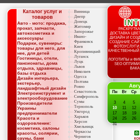
Каталог услуг и
Винница
Днепр
товаров
Донецк
Авто - мото: продажа,
Житомир
прокат, запчасти,
РАСКРУТКА
Запорожье
автокосметика и
ДОСТАВКА ЦВЕТ
Ивано-
ДИЗАЙН И СОЗД
аксессуары
Франковск
СОЗДАНИЕ САЙТ
Подарки, сувениры:
Киев
ФОТОУСЛУГИ,
товары для него, для
КАЧЕСТВЕННЫЙ
Кропивницкий
нее, для детей
Луганск
Гостиницы, отели,
ЛОГОТИПЫ и ФИ
Луцк
пансионаты, дома
SEO ОПТИМИ
Львов
отдыха, здравницы,
ВАКА
Николаев
базы отдыха
Одесса
Дизайн интерьера,
Полтава
экстерьер,
Авгу
Ровно
ландшафтный дизайн
Севастополь
Пн
Вт
Ср
Электроинструмент и
Симферополь
электрооборудование
Сумы
3
4
5
Производители
Тернополь
10
11
12
Украины
Ужгород
предприниматели
17
18
19
Харьков
Красота и
24
25
26
Херсон
оздоровление:
31
Хмельницк
косметика, салоны
Черкассы
красоты, солярии,
Чернигов
сауны, бани
КО