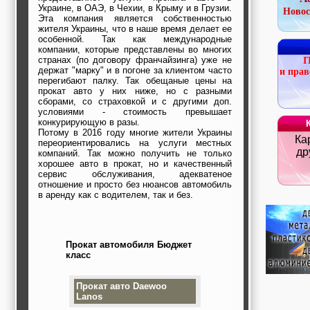
строительные и
Украине, в ОАЭ, в Чехии, в Крыму и в Грузии.
Новос
отделочные
Эта компания является собственностью
жителя Украины, что в наше время делает ее
материалы,
особенной. Так как международные
строительные
компании, которые представлены во многих
машины и техника,
странах (по договору франчайзинга) уже не
I
все для
держат "марку" и в погоне за клиентом часто
и прав
коммуникаций
перегибают палку. Так обещаные цены на
Туризм, отдых,
прокат авто у них ниже, но с разными
путешествия,
сборами, со страховкой и с другими доп.
авиакомпании, ж/д
условиями - стоимость превышает
перевозки,
конкурирующую в разы.
пансионаты, отели,
Потому в 2016 году многие жители Украины
Ка
гостинницы
переориентировались на услуги местных
Трудоустройство,
др
компаний. Так можно получить не только
кадровые агентства,
хорошее авто в прокат, но и качественный
крюининг
сервис обслуживания, адекватеное
Программирование
отношение и просто без нюансов автомобиль
в аренду как с водителем, так и без.
сайта
Прокат автомобиля Бюджет
класс
Прокат авто Daewoo
Lanos