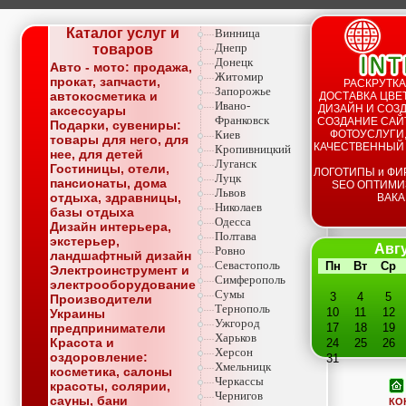
Каталог услуг и
Винница
Днепр
товаров
Донецк
Авто - мото: продажа,
Житомир
прокат, запчасти,
РАСКРУТКА
Запорожье
автокосметика и
ДОСТАВКА ЦВЕТ
Ивано-
ДИЗАЙН И СОЗД
аксессуары
Франковск
СОЗДАНИЕ САЙТ
Подарки, сувениры:
Киев
ФОТОУСЛУГИ,
товары для него, для
КАЧЕСТВЕННЫЙ
Кропивницкий
нее, для детей
Луганск
Гостиницы, отели,
ЛОГОТИПЫ и ФИ
Луцк
пансионаты, дома
SEO ОПТИМИ
Львов
отдыха, здравницы,
ВАКА
Николаев
базы отдыха
Одесса
Дизайн интерьера,
Полтава
экстерьер,
Авгу
Ровно
ландшафтный дизайн
Севастополь
Пн
Вт
Ср
Электроинструмент и
Симферополь
электрооборудование
Сумы
3
4
5
Производители
Тернополь
10
11
12
Украины
Ужгород
предприниматели
17
18
19
Харьков
Красота и
24
25
26
Херсон
оздоровление:
31
Хмельницк
косметика, салоны
Черкассы
красоты, солярии,
Чернигов
сауны, бани
КО