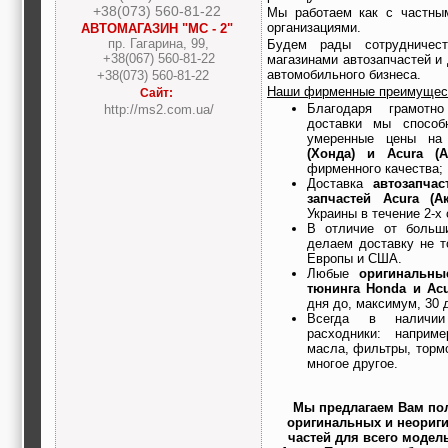
строительные и
+38(073) 560-81-22
Мы работаем как с частным
отделочные
организациями.
АВТОМАГАЗИН "МС - 2"
материалы,
пр. Гагарина, 99,
Будем рады сотрудничест
строительные
+38(067) 560-81-22
магазинами автозапчастей и
машины и техника,
автомобильного бизнеса.
+38(073) 560-81-22
все для
Наши фирменные преимущес
Сайт:
коммуникаций
Благодаря грамотн
http://ms2.com.ua/
Туризм, отдых,
доставки мы способ
путешествия,
умеренные цены н
авиакомпании, ж/д
(Хонда) и Acura (А
фирменного качества;
перевозки,
Доставка
автозапча
пансионаты, отели,
запчастей Acura (Ак
гостинницы
Украины в течение 2-х 
Трудоустройство,
В отличие от больш
кадровые агентства,
делаем доставку не т
крюининг
Европы и США.
Программирование
Любые
оригинальны
сайта
тюнинга Honda и Ac
дня до, максимум, 30 д
Всегда в наличи
расходники: наприм
масла, фильтры, торм
многое другое.
Мы предлагаем Вам по
оригинальных и неориг
частей для всего модел