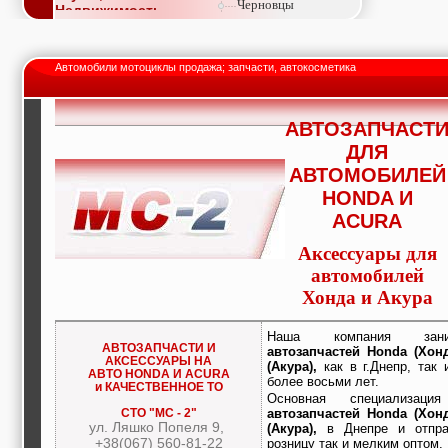
Черновцы
Недвижимость,
покупка, аренда,
продажа, съем
Окна, стекло,
Автомобили мотоциклы продажа; запчасти, автокосметика
витражи, входные
группы, двери,
светопразрачные
фасады
АВТОЗАПЧАСТ
Образование и наука,
ДЛЯ
курсы, обучение,
тренинги, семинары,
АВТОМОБИЛЕЙ
повышение
HONDA И
квалификации
Промышленное
ACURA
оборудование:
заводы, предприятия,
Аксессуары для
фабрики, легкая
автомобилей
промышленность,
Хонда и Акура
металлургия
Развлечения и
активный отдых:
Наша компания за
спортклубы, фитнес,
АВТОЗАПЧАСТИ И
автозапчастей Honda (Хонд
бильярд, боулинг,
АКСЕССУАРЫ НА
(Акура),
как в г.Днепр, так 
АВТО HONDA И ACURA
кино, спорттовары,
более восьми лет.
и КАЧЕСТВЕННОЕ ТО
экстим
Основная специализ
Строительство и
СТО "МС - 2"
автозапчастей Honda (Хонд
ремонт: проектные
ул. Ляшко Попеля 9,
(Акура),
в Днепре и отпра
работы,
+38(067) 560-81-22
розницу так и мелким оптом.