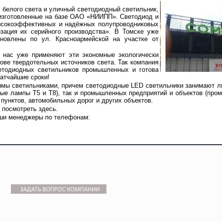
 белого света и уличный светодиодный светильник,
изготовленные на базе ОАО «НИИПП». Светодиод и
высокоэффективных и надёжных полупроводниковых
изация их серийного производства». В Томске уже
новлены по ул. Красноармейской на участке от
 нас уже применяют эти экономные экологически
ове твердотельных источников света. Так компания
ветодиодных светильников промышленных и готова
атчайшие сроки!
ымы светильниками, причем светодиодные LED светильники занимают л
ые лампы Т5 и Т8), так и промышленных предприятий и объектов (пр
пунктов, автомобильных дорог и других объектов.
посмотреть здесь.
аши менеджеры по телефонам: