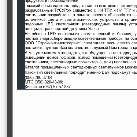
продуктов и производителей.
Томский производитель представил на выставке светодиод
разработанные ТУСУРом совместно с НИ ТПУ и НИ ТГУ и 
светильник разработаны в рамках проекта «Разработка 
источников света и светотехнических устройств и орган
подобные LED светильники (светодиодные лампы) уста
площади Транспортной до улицы Усова.
Не обошел LED светильник промышленный и Украину, у
чистые энергосберегающие осветительные приборы на осн
ООО "Стройконтинентсервис" предлагает весь спектр с
поставить нужное Вам количество в нужный Вам город в кр
А мы уже можем утверждать, что будущее за светодиодн
освещении домов, офисов, жилых помещений (светодиодн
светильники, светодиодные прожекторы), улиц населенных 
Каталог промышленных светодиодных светильников можно 
Какой тип светильника подходит именно Вам подскажут н
(056) 790-87-04
МТС (050) 320-43-09;
Киевстар (067) 57-57-887.