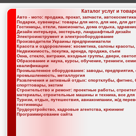
Каталог услуг и товар
Авто - мото: продажа, прокат, запчасти, автокосметик
Подарки, сувениры: товары для него, для нее, для де
Гостиницы, отели, пансионаты, дома отдыха, здравн
Дизайн интерьера, экстерьер, ландшафтный дизайн
Электроинструмент и электрооборудование
Производители Украины предприниматели
Красота и оздоровление: косметика, салоны красоты,
Недвижимость, покупка, аренда, продажа, съем
Окна, стекло, витражи, входные группы, двери, свет
Образование и наука, курсы, обучение, тренинги, се
квалификации
Промышленное оборудование: заводы, предприятия, 
промышленность, металлургия
Развлечения и активный отдых: спортклубы, фитнес, б
спорттовары, экстим
Строительство и ремонт: проектные работы, строите
материалы, строительные машины и техника, все для
Туризм, отдых, путешествия, авиакомпании, ж/д перев
гостинницы
Трудоустройство, кадровые агентства, крюининг
Программирование сайта