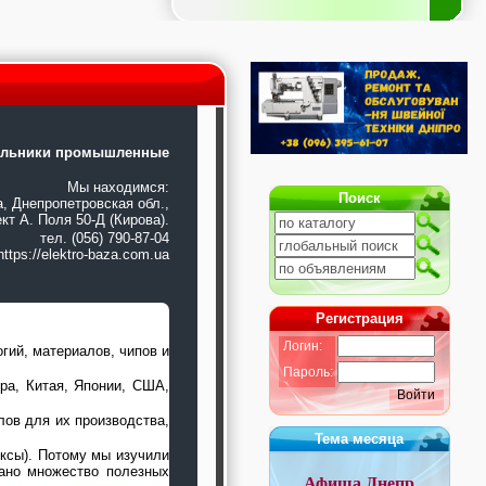
ильники промышленные
Мы находимся:
Поиск
а, Днепропетровская обл.,
кт А. Поля 50-Д (Кирова).
тел. (056) 790-87-04
https://elektro-baza.com.ua
Регистрация
Логин:
гий, материалов, чипов и
Пароль:
ра, Китая, Японии, США,
Войти
ов для их производства,
Тема месяца
ксы). Потому мы изучили
рано множество полезных
Афиша Днепр