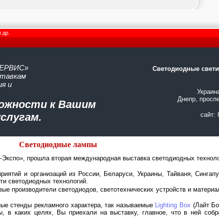
и др.
ЕРВИС»
Светодиодные свет
ставкам
я и
Украин
Днепр, проспе
ожности к Вашим
услугам.
сайт: 
Светодиодные лампы
с-Экспо», прошла вторая международная выставка светодиодных техноло
иятий и организаций из России, Беларуси, Украины, Тайваня, Сингапу
ти светодиодных технологий.
е производители светодиодов, светотехнических устройств и материал
ные стенды рекламного характера, так называемые
Lighting Box
(Лайт Бо
ы, в каких целях, Вы приехали на выставку, главное, что в ней соб