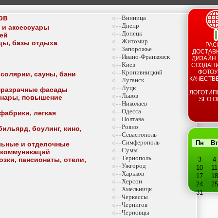
ов
Винница
Днепр
а и аксессуары
Донецк
тей
Житомир
ицы, базы отдыха
РАС
Запорожье
ДОСТАВК
Ивано-Франковск
ДИЗАЙН 
Киев
СОЗДАНИ
Кропивницкий
ФОТОУ
 солярии, сауны, бани
КАЧЕСТВ
Луганск
Луцк
опразрачные фасады
ЛОГОТИП
Львов
минары, повышение
SEO О
Николаев
Одесса
фабрики, легкая
Полтава
Ровно
ильярд, боулинг, кино,
Севастополь
Симферополь
Пн
Вт
льные и отделочные
Сумы
 коммуникаций
Тернополь
озки, пансионаты, отели,
3
4
Ужгород
10
11
Харьков
17
18
Херсон
24
25
Хмельницк
31
Черкассы
Чернигов
Черновцы