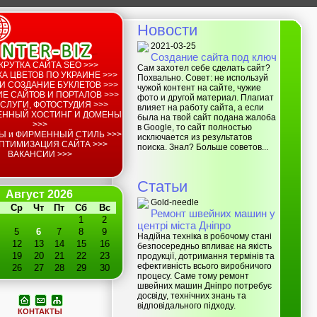
Новости
2021-03-25
Создание сайта под ключ
КРУТКА САЙТА SEO >>>
Сам захотел себе сделать сайт?
А ЦВЕТОВ ПО УКРАИНЕ >>>
Похвально. Совет: не используй
И СОЗДАНИЕ БУКЛЕТОВ >>>
чужой контент на сайте, чужие
Е САЙТОВ И ПОРТАЛОВ >>>
фото и другой материал. Плагиат
СЛУГИ, ФОТОСТУДИЯ >>>
влияет на работу сайта, а если
ЕННЫЙ ХОСТИНГ И ДОМЕНЫ
была на твой сайт подана жалоба
>>>
в Google, то сайт полностью
Ы и ФИРМЕННЫЙ СТИЛЬ >>>
исключается из результатов
ПТИМИЗАЦИЯ САЙТА >>>
поиска. Знал? Больше советов...
ВАКАНСИИ >>>
Статьи
Август 2026
Gold-needle
Ср
Чт
Пт
Сб
Вс
Ремонт швейних машин у
1
2
центрі міста Дніпро
5
6
7
8
9
Надійна техніка в робочому стані
12
13
14
15
16
безпосередньо впливає на якість
19
20
21
22
23
продукції, дотримання термінів та
ефективність всього виробничого
26
27
28
29
30
процесу. Саме тому ремонт
швейних машин Дніпро потребує
досвіду, технічних знань та
відповідального підходу.
КОНТАКТЫ