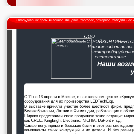
Оборудование промышленное, пищевое, торговое, пожарное, холодильное 
ООО
«СТРОЙКОНТИНЕНТС
Решаем задачи по по
электрооборудовани
светотехнике…
Наши возм
С 11 по 13 апреля в Москве, в выставочном центре «Кроку
оборудования для их производства LEDTechExp.
В выставке приняли участие более шестисот фирм, предпр
Великобритании, Латвии и Финляндии, работающих в облас
Широко представили свою продукцию такие ведущие мировы
как CREE, Kingbright Electronic, NICHIA, DuPont и т.д.
Самые популярные и бросские были в этот раз светодиод
компоненты таких контрукций и их детали. И без разниц