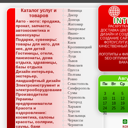
Каталог услуг и
Винница
Днепр
товаров
Донецк
Авто - мото: продажа,
Житомир
прокат, запчасти,
РАСКРУТКА
Запорожье
автокосметика и
ДОСТАВКА ЦВЕТ
Ивано-
ДИЗАЙН И СОЗД
аксессуары
Франковск
СОЗДАНИЕ САЙТ
Подарки, сувениры:
Киев
ФОТОУСЛУГИ,
товары для него, для
КАЧЕСТВЕННЫЙ
Кропивницкий
нее, для детей
Луганск
Гостиницы, отели,
ЛОГОТИПЫ и ФИ
Луцк
пансионаты, дома
SEO ОПТИМИ
Львов
отдыха, здравницы,
ВАКА
Николаев
базы отдыха
Одесса
Дизайн интерьера,
Полтава
экстерьер,
Авгу
Ровно
ландшафтный дизайн
Севастополь
Пн
Вт
Ср
Электроинструмент и
Симферополь
электрооборудование
Сумы
3
4
5
Производители
Тернополь
10
11
12
Украины
Ужгород
предприниматели
17
18
19
Харьков
Красота и
24
25
26
Херсон
оздоровление:
31
Хмельницк
косметика, салоны
Черкассы
красоты, солярии,
Чернигов
сауны, бани
КО