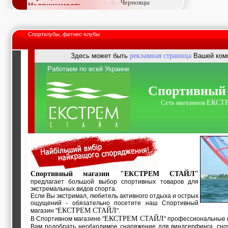
Черновцы
Недвижимость,
покупка, аренда,
продажа, съем
Окна, стекло,
Спортклубы, фитнес-клубы
витражи, входные
группы, двери,
светопразрачные
Здесь может быть
рекламная страница
Вашей ко
фасады
Работаем по всей Украине
Образование и наука,
курсы, обучение,
тренинги, семинары,
Спортивный 
повышение
квалификации
Сеть магазинов
EКСТ
Промышленное
оборудование:
заводы, предприятия,
фабрики, легкая
промышленность,
металлургия
Развлечения и
активный отдых:
Спортивный магазин "
EКСТРЕМ СТАЙЛ
"
спортклубы, фитнес,
предлагает большой выбор спортивных товаров для
бильярд, боулинг,
экстремальных видов спорта.
кино, спорттовары,
Если Вы экстримал, любитель активного отдыха и острых
экстим
ощущений - обязательно посетите наш Спортивный
Строительство и
EКСТРЕМ СТАЙЛ
магазин "
".
ремонт: проектные
EКСТРЕМ СТАЙЛ
В Спортивном магазине "
" профессиональные 
работы,
Вам подобрать необходимое снаряжение для виндсерфинга, сно