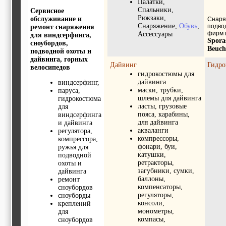
Палатки,
Спальники,
Сервисное
Рюкзаки,
обслуживание и
Снаря
Снаряжение,
Обувь
,
подво
ремонт снаряжения
фирм 
Ассессуары
для виндсерфинга,
Spora
сноубордов,
Beuch
подводной охоты и
дайвинга, горных
Дайвинг
Гидр
велосипедов
гидрокостюмы для
дайвинга
виндсерфинг,
маски, трубки,
паруса,
шлемы для дайвинга
гидрокостюма
ласты, грузовые
для
пояса, карабины,
виндсерфинга
для дайвинга
и дайвинга
акваланги
регулятора,
компрессоры,
компрессора,
фонари, буи,
ружья для
катушки,
подводной
ретракторы,
охоты и
загубники, сумки,
дайвинга
баллоны,
ремонт
компенсаторы,
сноубордов
регуляторы,
сноуборды
консоли,
креплений
монометры,
для
компасы,
сноубордов