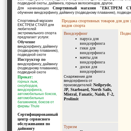
строительные и
подводной охоты, дайвинга, горных велосипедов, другое.
отделочные
Спортивный магазин "
EКСТРЕМ С
Для начинающих
материалы,
обучение виндсерфингу, дайвингу (подводному плаванию), подводн
строительные
Спортивный магазин
Продажа спортивных товаров для для 
машины и техника,
EКСТРЕМ СТАЙЛ для
видов спорта
все для
любителей
коммуникаций
экстремального спорта
Виндсерфинг
Подво
Туризм, отдых,
предлагает услуги:
паруса для
путешествия,
Обучение
виндсерфинга
авиакомпании, ж/д
виндсерфингу, дайвингу
гики для
перевозки,
(подводному плаванию),
виндсерфинга
пансионаты, отели,
подводной охоте
мачты для
гостинницы
Инструктор по
виндсерфинга
Трудоустройство,
виндсерфингу, дайвингу
доски для
кадровые агентства,
(подводному плаванию),
виндсерфинга
подводной охоте
крюининг
Снаряжение для
Прокат:
Программирование
виндсерфинга от
горных лыж,
сайта
Neilpryde,
производителей:
сноубордов,
JP, Starboard, North Sails,
виндсерфинга,
автомобильных боксов,
Mistral, Fanatic, Naish, F-2,
автомобильных
Prolimit
багажников, боксов от
фирмы Thule
Сертифицированный
центр сервисного
обслуживания по
Туризм
дайвингу