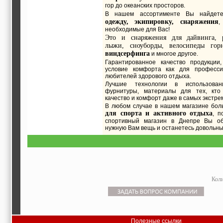
гор до океанских просторов.
В нашем ассортименте Вы найде
одежду, экипировку, снаряжения
,
необходимые для Вас!
Это и снаряжения для дайвинга, 
лыжи, сноуборды, велосипеды гор
виндсерфинга
и многое другое.
Гарантированное качество продукции
условие комфорта как для професси
любителей здорового отдыха.
Лучшие технологии в использова
фурнитуры, материалы для тех, кто
качество и комфорт даже в самых экстре
В любом случае в нашем магазине бол
для спорта и активного отдыха
, п
спортивный магазин в Днепре Вы об
нужную Вам вещь и останетесь довольн
Коли
Полезные ссылки