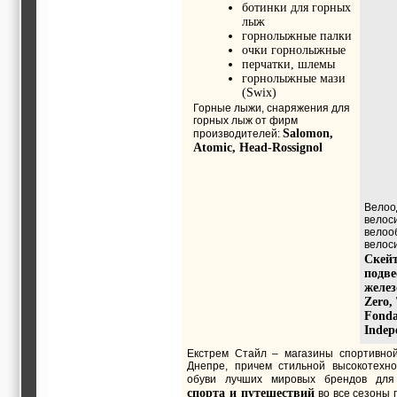
ботинки для горных
лыж
горнолыжные палки
очки горнолыжные
перчатки, шлемы
горнолыжные мази
(Swix)
Горные лыжи, снаряжения для
горных лыж от фирм
Salomon,
производителей:
Atomic, Head-Rossignol
Велоо
велос
велооб
велос
Скейт
подве
желез
Zero,
Fonda
Indep
Екстрем Стайл – магазины спортивно
Днепре, причем стильной высокотехн
обуви лучших мировых брендов для
спорта и путешествий
во все сезоны 