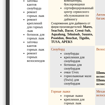
компьютеры,
заточка
буксировщики
кантов
сертифицированный
сноуборда
центр сервисного
ремонт
Авто
обслуживания по
горных лыж
багаж
дайвингу
ремонт
креплений
Снаряжение для дайвинга от
Mares,
для горных
фирм производителей:
SeacSub, Dacor, Cressi-Sub,
лыж
Aqualung, Tehnisub, Suunto,
ботинок для
Poseidon, Beuchat, Tigulio,
горных лыж
TUSA, APEKS
заточка
кантов
Сноуборд
Велос
горных лыж
ремонт
сноуборды
горных
крепления для
велосипедов
сноубордов
ботинки для
сноубордов
очки Uvex
Шины
горнолыжные мази
велос
(Swix) для
Шины
сноубордов
велос
Горные лыжи
Механ
велос
горные лыжи
крепления для
горных лыж