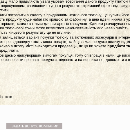
авці мало приділяють уваги умовам зберігання даного продукту (тютюн 
 пересушеним, заплісніли і т.д.) і в результаті отриманий ефект від вик
тити.
ики потрапити в халепу з придбанням неякісного тютюну, це купити його
ість продукту буде набагато кращою за фабричну, а ціна вдвічі нижча з 
теріалів, таких як гільзи для сигарет із капсулою. Єдиним розчарування
ної тютюнової точки може виявитися некомпетентність або неввічливість
тість кінцевого результату це не вплине.
залишається варіант покупки тютюну та тютюнових аксесуарів в інтерне
 про відповідну якість своїх товарів, та й ціна має не дуже велику відмі
жливо в якому місті знаходиться продавець, якщо ви хочете
придбати т
ередплати.
повідаємо найсуворішим вимогам покупця, тому співпраця з нами, це висо
 розповісти про наші продукти, відповісти на всі питання, допомогти з 
рПоштою