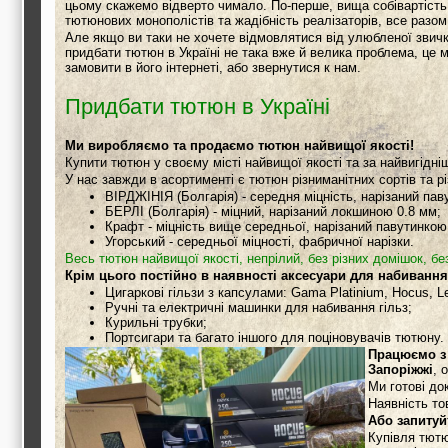
цьому скажемо відверто чимало. По-перше, вища собівартість 
тютюнових монополістів та жадібність реалізаторів, все разом
Але якщо ви таки не хочете відмовлятися від улюбленої звичк
придбати тютюн в Україні не така вже й велика проблема, це 
замовити в його інтернеті, або звернутися к нам.
Придбати тютюн в Україні
Ми виробляємо та продаємо тютюн найвищої якості!
Купити тютюн у своєму місті найвищої якості та за найвигідн
У нас завжди в асортименті є тютюн різниманітних сортів та рі
ВІРДЖІНІЯ (Болгарія) - середня міцність, нарізаний пав
БЕРЛІ (Болгарія) - міцний, нарізаний локшиною 0.8 мм;
Крафт - міцність вище середньої, нарізаний павутинкою
Угорський - середньої міцності, фабричної нарізки.
Весь тютюн найвищої якості, непрілий, без різних домішок, без
Крім цього постійно в наявності аксесуари для набивання
Цигаркові гільзи з капсулами: Gama Platinium, Hocus, 
Ручні та електричні машинки для набивання гільз;
Курильні трубки;
Портсигари та багато іншого для поціновувачів тютюну.
Працюємо з 
Запоріжжі
, 
Ми готові до
Наявність то
Або запитуй
Купівля тютю