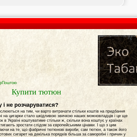
крПоштою
Купити тютюн
у і не розчаруватися?
слюються на тим, чи варто витрачати стільки коштів на придбання
іні на цигарки стало шкідливою звичкою наших можновладців і це ще
ок в Україні коштуватиме стільки ж, скільки вона коштує у країнах
тигають зростати слідом за європейськими цінами. І що з цим
жаючи на те, що фабричні тютюнові вироби, сам тютюн, а також його
отових сигарет на декілька порядків більша за саморобні і причин у