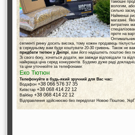
тамошні прод
вологим, або
сильно засму
Найменші риз
магазині. Як
витратних ма
спеціалізова
проте на вар
Оптимальним 
сегменті ринку досить висока, тому кожен продавець піклується
в середньому вам буде коштувати 20-30 гривень. Також не ва
придбати тютюн у Дніпрі
, вам його надішлють поштою без п
Зі свого боку, хочеться додати, ми завжди відповідали та від
найкраща ціна серед конкурентів. Будемо дуже раді докладніше
та ціни уточнюйте за телефонами:
Еко Тютюн
Телефонуйте в будь-який зручний для Вас час:
+38 066 576 37 35
Водафон
+38 068 414 22 12
Київстар
+38 068 414 22 12
Вайбер
Відправлення здійснюємо без передплат Новою Поштою, Ук