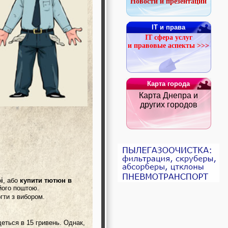
Новости и презентации
IT и права
IT сфера услуг
и правовые аспекты >>>
Карта города
Карта Днепра и
других городов
і
, або
купити тютюн в
його поштою.
гти з вибором.
еться в 15 гривень. Однак,