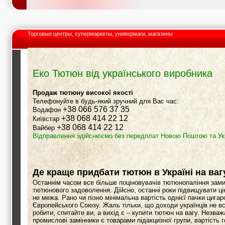
Торговые центры, супермаркеты, универмаги, магазины
Еко Тютюн від українського виробника
Продаж тютюну високої якості
Телефонуйте в будь-який зручний для Вас час:
+38 066 576 37 35
Водафон
+38 068 414 22 12
Київстар
+38 068 414 22 12
Вайбер
Відправлення здійснюємо без передплат Новою Поштою та У
Де краще придбати тютюн в Україні на ваг
Останнім часом все більше поціновувачів тютюнопаління зами
тютюнового задоволення. Дійсно, останні роки підвищувати ц
не межа. Рано чи пізно мінімальна вартість однієї пачки цигар
Європейського Союзу. Жаль тільки, що доходи українців не вс
робити, спитайте ви, а вихід є – купити тютюн на вагу. Незва
промислові замінники є товарами підакцизної групи, вартість г