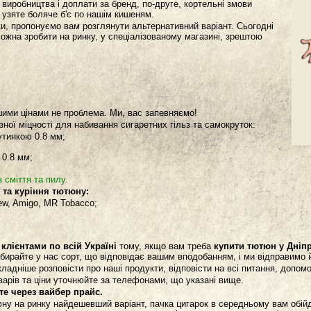
виробництва і доплати за бренд, по-друге, кортельні змови
 узяте боляче б'є по нашім кишеням.
и, пропонуємо вам розглянути альтернативний варіант. Сьогодні
можна зробити на ринку, у спеціалізованому магазині, зрештою
ішими цінами не проблема. Ми, вас запевняємо!
зної міцності для набивання сигаретних гільз та самокруток:
утинкою 0.8 мм;
 0.8 мм;
 сміття та пилу.
 та куріння тютюну:
Lew, Amigo, MR Tobacco;
клієнтами по всій Україні
тому, якщо вам треба
купити тютюн у Дніпр
обирайте у нас сорт, що відповідає вашим вподобанням, і ми відправимо 
кладніше розповісти про наші продукти, відповісти на всі питання, допомо
варів та ціни уточнюйте за телефонами, що указані вище.
те через вайбер прайс.
ну на ринку найдешевший варіант, пачка цигарок в середньому вам обійд