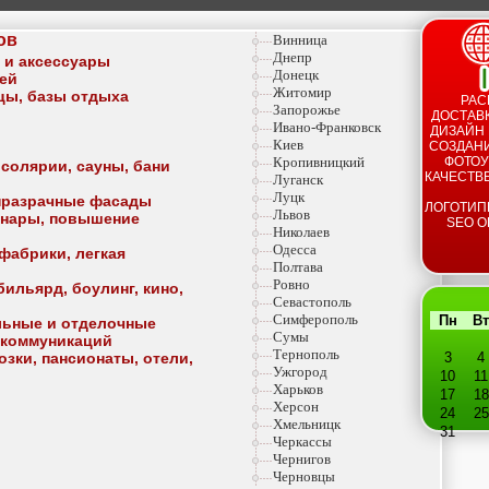
ов
Винница
Днепр
а и аксессуары
Донецк
тей
Житомир
ицы, базы отдыха
РАС
Запорожье
ДОСТАВК
Ивано-Франковск
ДИЗАЙН 
Киев
СОЗДАНИ
Кропивницкий
ФОТОУ
 солярии, сауны, бани
КАЧЕСТВ
Луганск
Луцк
опразрачные фасады
ЛОГОТИП
Львов
минары, повышение
SEO О
Николаев
Одесса
фабрики, легкая
Полтава
Ровно
ильярд, боулинг, кино,
Севастополь
Симферополь
Пн
Вт
льные и отделочные
Сумы
 коммуникаций
Тернополь
озки, пансионаты, отели,
3
4
Ужгород
10
11
Харьков
17
18
Херсон
24
25
Хмельницк
31
Черкассы
Чернигов
Черновцы