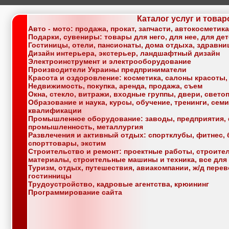
Каталог услуг и товар
Авто - мото: продажа, прокат, запчасти, автокосметик
Подарки, сувениры: товары для него, для нее, для де
Гостиницы, отели, пансионаты, дома отдыха, здравн
Дизайн интерьера, экстерьер, ландшафтный дизайн
Электроинструмент и электрооборудование
Производители Украины предприниматели
Красота и оздоровление: косметика, салоны красоты,
Недвижимость, покупка, аренда, продажа, съем
Окна, стекло, витражи, входные группы, двери, свет
Образование и наука, курсы, обучение, тренинги, се
квалификации
Промышленное оборудование: заводы, предприятия, 
промышленность, металлургия
Развлечения и активный отдых: спортклубы, фитнес, б
спорттовары, экстим
Строительство и ремонт: проектные работы, строите
материалы, строительные машины и техника, все для
Туризм, отдых, путешествия, авиакомпании, ж/д перев
гостинницы
Трудоустройство, кадровые агентства, крюининг
Программирование сайта