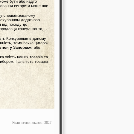
може бути або надто
урювання сигарети може вас
 у спеціалізованому
урахуванням додатково
м від походу до
 продавця консультанта,
ті. Конкуренція в даному
нність, тому пачка цигарок
ютюн у Запоріжжі
або
ка якість наших товарів та
вибором. Наявність товарів
Количество показов: 3827