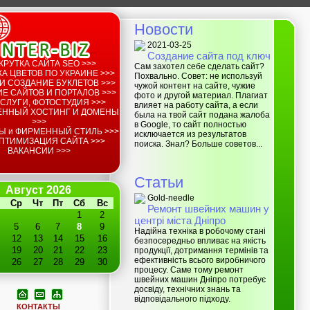
Новости
2021-03-25
Создание сайта под ключ
КРУТКА САЙТА SEO >>>
Сам захотел себе сделать сайт?
А ЦВЕТОВ ПО УКРАИНЕ >>>
Похвально. Совет: не используй
И СОЗДАНИЕ БУКЛЕТОВ >>>
чужой контент на сайте, чужие
Е САЙТОВ И ПОРТАЛОВ >>>
фото и другой материал. Плагиат
СЛУГИ, ФОТОСТУДИЯ >>>
влияет на работу сайта, а если
ЕННЫЙ ХОСТИНГ И ДОМЕНЫ
была на твой сайт подана жалоба
>>>
в Google, то сайт полностью
Ы и ФИРМЕННЫЙ СТИЛЬ >>>
исключается из результатов
ПТИМИЗАЦИЯ САЙТА >>>
поиска. Знал? Больше советов...
ВАКАНСИИ >>>
Статьи
Август 2026
Gold-needle
Ср
Чт
Пт
Сб
Вс
Ремонт швейних машин у
1
2
центрі міста Дніпро
5
6
7
8
9
Надійна техніка в робочому стані
12
13
14
15
16
безпосередньо впливає на якість
19
20
21
22
23
продукції, дотримання термінів та
ефективність всього виробничого
26
27
28
29
30
процесу. Саме тому ремонт
швейних машин Дніпро потребує
досвіду, технічних знань та
відповідального підходу.
КОНТАКТЫ