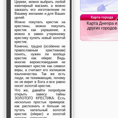
Церкви, можно выбрать любой
строительные и
ювелирный магазин, а можно
отделочные
заказать его изготовление по
материалы,
Вашему желанию и для Ваших
строительные
Карта города
целей.
машины и техника,
Можно покупать крестик на
Карта Днепра и
все для
крестины, можно покупать
коммуникаций
других городов
крестик как украшение, а
Туризм, отдых,
можно в замен утерянному
путешествия,
крестику купить новый золотой
авиакомпании, ж/д
крестик.
перевозки,
Конечно, трудно (особенно не
пансионаты, отели,
православным христианам)
гостинницы
понять, нужен ли вообще
Трудоустройство,
крестик как оберег. Ведь
кадровые агентства,
многие вероисповедания не
крюининг
принимают крестик как символ
веры, а считают его излишком
Программирование
язычничества. Так же есть
сайта
люди, не понимающие, почему
он не верит в Бога и все равно
носит золотой крестик.
Что же, давайте попробуем
открыть завесу тайны
ЗОЛОТОГО КРЕСТИКА. Есть
несколько простых примеров:
как распознать и больше не
путать нательный золотой
крестик (оберег) и золотой
крестик - украшение.