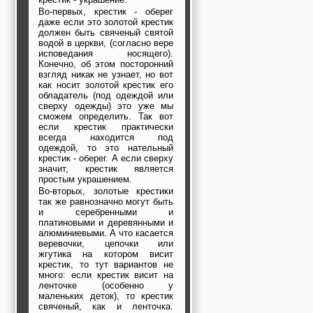
Во-первых, крестик - оберег
даже если это золотой крестик
должен быть свяченый святой
водой в церкви, (согласно вере
исповедания носящего).
Конечно, об этом посторонний
взгляд никак не узнает, но вот
как носит золотой крестик его
обладатель (под одеждой или
сверху одежды) это уже мы
сможем определить. Так вот
если крестик практически
всегда находится под
одеждой, то это нательный
крестик - оберег. А если сверху
значит, крестик является
простым украшением.
Во-вторых, золотые крестики
так же равнозначно могут быть
и серебренными и
платиновыми и деревянными и
алюминиевыми. А что касается
веревочки, цепочки или
жгутика на котором висит
крестик, то тут вариантов не
много: если крестик висит на
ленточке (особенно у
маленьких деток), то крестик
свяченый, как и ленточка.