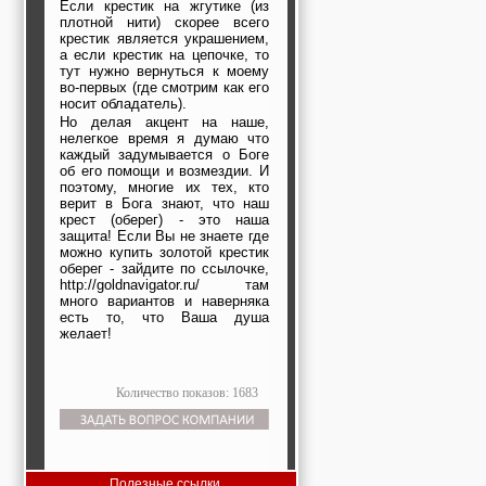
Если крестик на жгутике (из
плотной нити) скорее всего
крестик является украшением,
а если крестик на цепочке, то
тут нужно вернуться к моему
во-первых (где смотрим как его
носит обладатель).
Но делая акцент на наше,
нелегкое время я думаю что
каждый задумывается о Боге
об его помощи и возмездии. И
поэтому, многие их тех, кто
верит в Бога знают, что наш
крест (оберег) - это наша
защита! Если Вы не знаете где
можно купить золотой крестик
оберег - зайдите по ссылочке,
http://goldnavigator.ru/ там
много вариантов и наверняка
есть то, что Ваша душа
желает!
Количество показов: 1683
Полезные ссылки