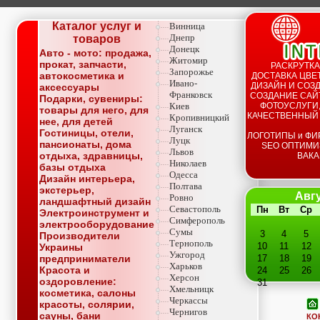
Каталог услуг и
Винница
Днепр
товаров
Донецк
Авто - мото: продажа,
Житомир
прокат, запчасти,
РАСКРУТКА
Запорожье
автокосметика и
ДОСТАВКА ЦВЕТ
Ивано-
ДИЗАЙН И СОЗД
аксессуары
Франковск
СОЗДАНИЕ САЙТ
Подарки, сувениры:
Киев
ФОТОУСЛУГИ,
товары для него, для
КАЧЕСТВЕННЫЙ
Кропивницкий
нее, для детей
Луганск
Гостиницы, отели,
ЛОГОТИПЫ и ФИ
Луцк
пансионаты, дома
SEO ОПТИМИ
Львов
отдыха, здравницы,
ВАКА
Николаев
базы отдыха
Одесса
Дизайн интерьера,
Полтава
экстерьер,
Авгу
Ровно
ландшафтный дизайн
Севастополь
Пн
Вт
Ср
Электроинструмент и
Симферополь
электрооборудование
Сумы
3
4
5
Производители
Тернополь
10
11
12
Украины
Ужгород
предприниматели
17
18
19
Харьков
Красота и
24
25
26
Херсон
оздоровление:
31
Хмельницк
косметика, салоны
Черкассы
красоты, солярии,
Чернигов
сауны, бани
КО