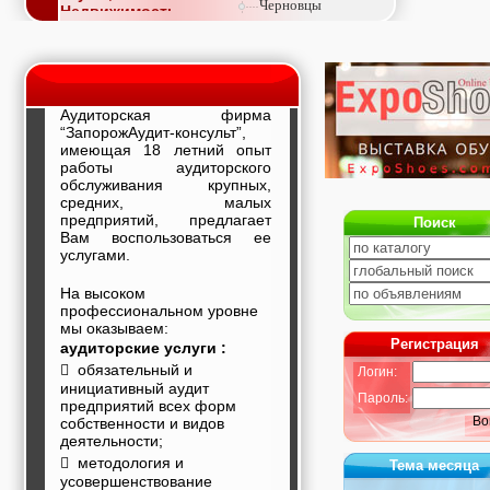
Черновцы
Недвижимость,
покупка, аренда,
продажа, съем
Окна, стекло,
витражи, входные
группы, двери,
Аудиторская фирма
светопразрачные
“ЗапорожАудит-консульт”,
фасады
имеющая
18 летний опыт
Образование и наука,
работы аудиторского
курсы, обучение,
обслуживания крупных,
тренинги, семинары,
средних, малых
повышение
предприятий
, предлагает
квалификации
Поиск
Вам воспользоваться ее
Промышленное
услугами.
оборудование:
заводы, предприятия,
фабрики, легкая
На высоком
промышленность,
профессиональном уровне
металлургия
мы оказываем:
Развлечения и
Регистрация
аудиторские услуги :
активный отдых:
 обязательный и
Логин:
спортклубы, фитнес,
инициативный аудит
бильярд, боулинг,
Пароль:
предприятий всех форм
кино, спорттовары,
Во
собственности и видов
экстим
деятельности;
Строительство и
 методология и
ремонт: проектные
Тема месяца
усовершенствование
работы,