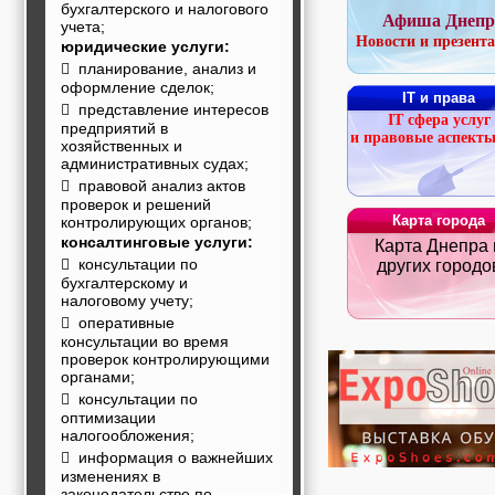
бухгалтерского и налогового
строительные и
Афиша Днепр
учета;
отделочные
Новости и презент
материалы,
юридические услуги:
строительные
 планирование, анализ и
машины и техника,
оформление сделок;
IT и права
все для
 представление интересов
коммуникаций
IT сфера услуг
предприятий в
Туризм, отдых,
и правовые аспекты
хозяйственных и
путешествия,
административных судах;
авиакомпании, ж/д
 правовой анализ актов
перевозки,
проверок и решений
пансионаты, отели,
Карта города
контролирующих органов;
гостинницы
Трудоустройство,
консалтинговые услуги:
Карта Днепра 
кадровые агентства,
 консультации по
других городо
крюининг
бухгалтерскому и
Программирование
налоговому учету;
сайта
 оперативные
консультации во время
проверок контролирующими
органами;
 консультации по
оптимизации
налогообложения;
 информация о важнейших
изменениях в
законодательстве по