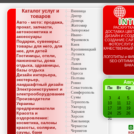
Каталог услуг и
Винница
Днепр
товаров
Донецк
Авто - мото: продажа,
Житомир
прокат, запчасти,
РАСКРУТКА
Запорожье
автокосметика и
ДОСТАВКА ЦВЕТ
Ивано-
ДИЗАЙН И СОЗД
аксессуары
Франковск
СОЗДАНИЕ САЙТ
Подарки, сувениры:
Киев
ФОТОУСЛУГИ,
товары для него, для
КАЧЕСТВЕННЫЙ
Кропивницкий
нее, для детей
Луганск
Гостиницы, отели,
ЛОГОТИПЫ и ФИ
Луцк
пансионаты, дома
SEO ОПТИМИ
Львов
отдыха, здравницы,
ВАКА
Николаев
базы отдыха
Одесса
Дизайн интерьера,
Полтава
экстерьер,
Авгу
Ровно
ландшафтный дизайн
Севастополь
Пн
Вт
Ср
Электроинструмент и
Симферополь
электрооборудование
Сумы
3
4
5
Производители
Тернополь
10
11
12
Украины
Ужгород
предприниматели
17
18
19
Харьков
Красота и
24
25
26
Херсон
оздоровление:
31
Хмельницк
косметика, салоны
Черкассы
красоты, солярии,
Чернигов
сауны, бани
КО